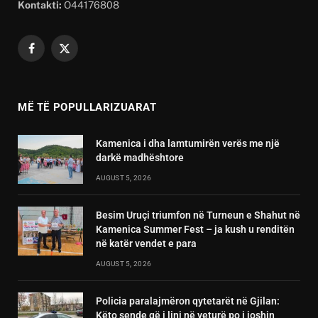
Kontakti:
O44176808
Facebook
X
(Twitter)
MË TË POPULLARIZUARAT
Kamenica i dha lamtumirën verës me një
darkë madhështore
AUGUST 5, 2026
Besim Uruçi triumfon në Turneun e Shahut në
Kamenica Summer Fest – ja kush u renditën
në katër vendet e para
AUGUST 5, 2026
Policia paralajmëron qytetarët në Gjilan:
Këto sende që i lini në veturë po i joshin