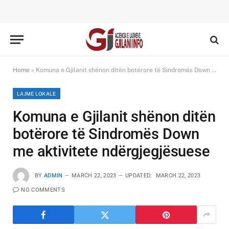
Home
»
Komuna e Gjilanit shënon ditën botërore të Sindromës Down me aktivitete ndërgjegjësuese
LAJME LOKALE
Komuna e Gjilanit shënon ditën
botërore të Sindromës Down
me aktivitete ndërgjegjësuese
BY
ADMIN
MARCH 22, 2023
UPDATED:
MARCH 22, 2023
NO COMMENTS