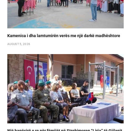
Kamenica i dha lamtumirën verës me një darkë madhështore
AUGUST 5, 2026
Një hapësirë e re për fëmijët në Strehimoren “Liria” të Gjilanit,