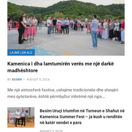
LAJME LOKALE
Kamenica i dha lamtumirën verës me një darkë
madhështore
BY
ADMIN
AUGUST 5, 2026
Me një atmosferë festive, ushqime tradicionale dhe shoqëri
mes qytetarëve, është përmbyllur mbrëmë një nga…
Besim Uruçi triumfon në Turneun e Shahut në
Kamenica Summer Fest – ja kush u renditën
në katër vendet e para
AUGUST 5, 2026