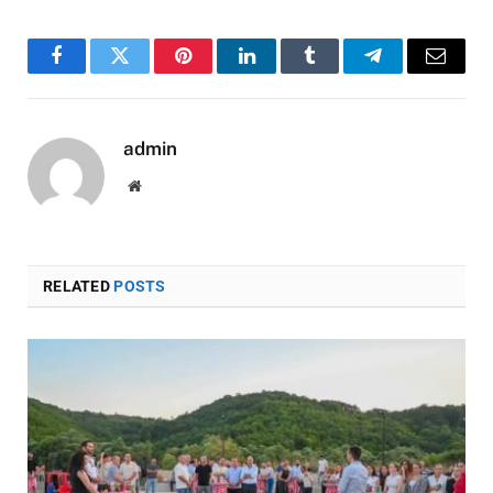
Facebook
Twitter
Pinterest
LinkedIn
Tumblr
Telegram
Email
admin
Website
RELATED
POSTS