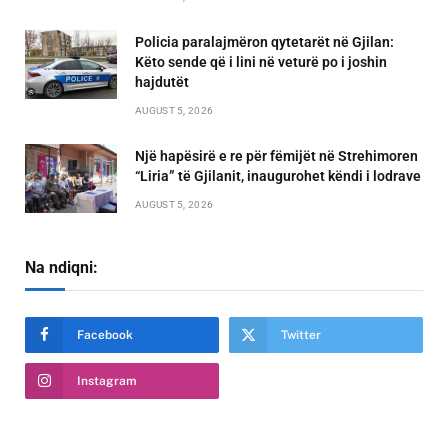
Policia paralajmëron qytetarët në Gjilan:
Këto sende që i lini në veturë po i joshin
hajdutët
AUGUST 5, 2026
Një hapësirë e re për fëmijët në Strehimoren
“Liria” të Gjilanit, inaugurohet këndi i lodrave
AUGUST 5, 2026
Na ndiqni:
Facebook
Twitter
Instagram