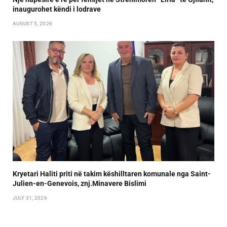
inaugurohet këndi i lodrave
AUGUST 5, 2026
Kryetari Haliti priti në takim këshilltaren komunale nga Saint-
Julien-en-Genevois, znj.Minavere Bislimi
JULY 31, 2026