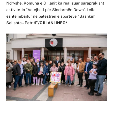
Ndryshe, Komuna e Gjilanit ka realizuar paraprakisht
aktivitetin “Volejboll për Sindormën Down”, i cila
është mbajtur në palestrën e sporteve “Bashkim
Selishta – Petriti”.
/GJILANI INFO/