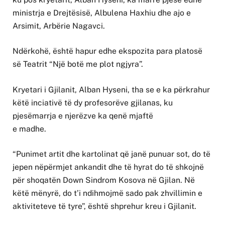
ministrja e Drejtësisë, Albulena Haxhiu dhe ajo e
Arsimit, Arbërie Nagavci.
Ndërkohë, është hapur edhe ekspozita para platosë
së Teatrit “Një botë me plot ngjyra”.
Kryetari i Gjilanit, Alban Hyseni, tha se e ka përkrahur
këtë inciativë të dy profesorëve gjilanas, ku
pjesëmarrja e njerëzve ka qenë mjaftë
e madhe.
“Punimet artit dhe kartolinat që janë punuar sot, do të
jepen nëpërmjet ankandit dhe të hyrat do të shkojnë
për shoqatën Down Sindrom Kosova në Gjilan. Në
këtë mënyrë, do t’i ndihmojmë sado pak zhvillimin e
aktiviteteve të tyre”, është shprehur kreu i Gjilanit.