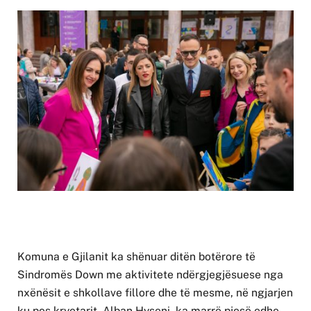
Komuna e Gjilanit ka shënuar ditën botërore të
Sindromës Down me aktivitete ndërgjegjësuese nga
nxënësit e shkollave fillore dhe të mesme, në ngjarjen
ku pos kryetarit, Alban Hyseni, ka marrë pjesë edhe