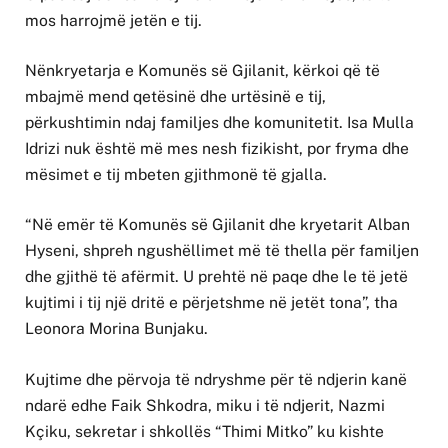
mos harrojmë jetën e tij.
Nënkryetarja e Komunës së Gjilanit, kërkoi që të
mbajmë mend qetësinë dhe urtësinë e tij,
përkushtimin ndaj familjes dhe komunitetit. Isa Mulla
Idrizi nuk është më mes nesh fizikisht, por fryma dhe
mësimet e tij mbeten gjithmonë të gjalla.
“Në emër të Komunës së Gjilanit dhe kryetarit Alban
Hyseni, shpreh ngushëllimet më të thella për familjen
dhe gjithë të afërmit. U prehtë në paqe dhe le të jetë
kujtimi i tij një dritë e përjetshme në jetët tona”, tha
Leonora Morina Bunjaku.
Kujtime dhe përvoja të ndryshme për të ndjerin kanë
ndarë edhe Faik Shkodra, miku i të ndjerit, Nazmi
Kçiku, sekretar i shkollës “Thimi Mitko” ku kishte