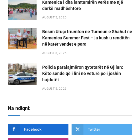
Kamenica i dha lamtumirën verës me një
darkë madhështore
AUGUST 5, 2026
Besim Uruçi triumfon në Turneun e Shahut në
Kamenica Summer Fest – ja kush u renditën
në katër vendet e para
AUGUST 5, 2026
Policia paralajmëron qytetarët në Gjilan:
Këto sende që i lini në veturë po i joshin
hajdutët
AUGUST 5, 2026
Na ndiqni:
Facebook
Twitter