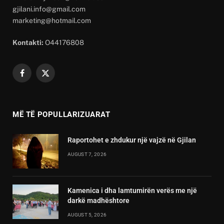
gjilani.info@gmail.com
marketing@hotmail.com
Kontakti:
O44176808
Facebook
X
(Twitter)
MË TË POPULLARIZUARAT
Raportohet e zhdukur një vajzë në Gjilan
AUGUST 7, 2026
Kamenica i dha lamtumirën verës me një
darkë madhështore
AUGUST 5, 2026