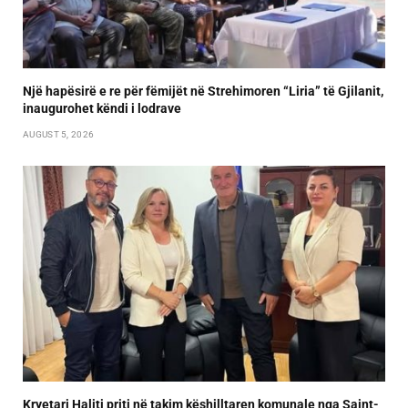
Një hapësirë e re për fëmijët në Strehimoren “Liria” të Gjilanit,
inaugurohet këndi i lodrave
AUGUST 5, 2026
Kryetari Haliti priti në takim këshilltaren komunale nga Saint-