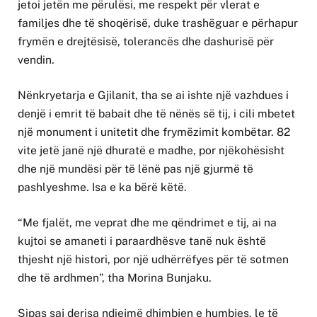
jetoi jetën me përulësi, me respekt për vlerat e
familjes dhe të shoqërisë, duke trashëguar e përhapur
frymën e drejtësisë, tolerancës dhe dashurisë për
vendin.
Nënkryetarja e Gjilanit, tha se ai ishte një vazhdues i
denjë i emrit të babait dhe të nënës së tij, i cili mbetet
një monument i unitetit dhe frymëzimit kombëtar. 82
vite jetë janë një dhuratë e madhe, por njëkohësisht
dhe një mundësi për të lënë pas një gjurmë të
pashlyeshme. Isa e ka bërë këtë.
“Me fjalët, me veprat dhe me qëndrimet e tij, ai na
kujtoi se amaneti i paraardhësve tanë nuk është
thjesht një histori, por një udhërrëfyes për të sotmen
dhe të ardhmen”, tha Morina Bunjaku.
Sipas saj derisa ndiejmë dhimbjen e humbjes, le të