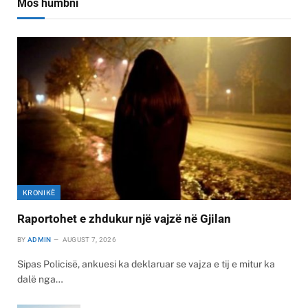
Mos humbni
KRONIKË
Raportohet e zhdukur një vajzë në Gjilan
BY
ADMIN
AUGUST 7, 2026
Sipas Policisë, ankuesi ka deklaruar se vajza e tij e mitur ka
dalë nga…