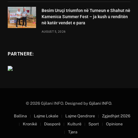
Besim Uruçi triumfon në Turneun e Shahut në
Kamenica Summer Fest – ja kush u renditën
në katër vendet e para
AUGUST 5, 2026
PARTNERE:
© 2026 Gjilani INFO. Designed by
Gjilani INFO
.
Ballina
Lajme Lokale
Lajme Qendrore
Zgjedhjet 2026
Kronikë
Diasporë
Kulturë
Sport
Opinione
Tjera