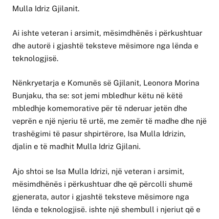
Mulla Idriz Gjilanit.
Ai ishte veteran i arsimit, mësimdhënës i përkushtuar
dhe autorë i gjashtë teksteve mësimore nga lënda e
teknologjisë.
Nënkryetarja e Komunës së Gjilanit, Leonora Morina
Bunjaku, tha se: sot jemi mbledhur këtu në këtë
mbledhje komemorative për të nderuar jetën dhe
veprën e një njeriu të urtë, me zemër të madhe dhe një
trashëgimi të pasur shpirtërore, Isa Mulla Idrizin,
djalin e të madhit Mulla Idriz Gjilani.
Ajo shtoi se Isa Mulla Idrizi, një veteran i arsimit,
mësimdhënës i përkushtuar dhe që përcolli shumë
gjenerata, autor i gjashtë teksteve mësimore nga
lënda e teknologjisë. ishte një shembull i njeriut që e