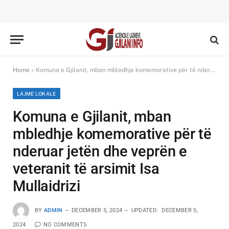
Home
»
Komuna e Gjilanit, mban mbledhje komemorative për të nderuar jetën dhe veprën e veteranit të arsimit Isa Mullaidrizi
LAJME LOKALE
Komuna e Gjilanit, mban
mbledhje komemorative për të
nderuar jetën dhe veprën e
veteranit të arsimit Isa
Mullaidrizi
BY
ADMIN
DECEMBER 5, 2024
UPDATED:
DECEMBER 5,
2024
NO COMMENTS