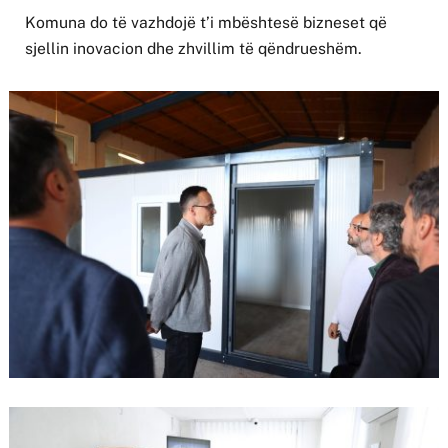
Komuna do të vazhdojë t’i mbështesë bizneset që
sjellin inovacion dhe zhvillim të qëndrueshëm.