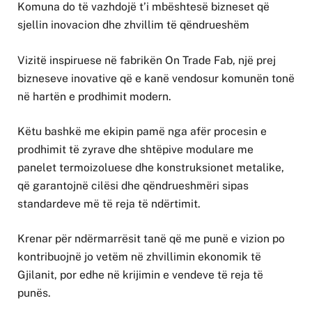
Komuna do të vazhdojë t’i mbështesë bizneset që
sjellin inovacion dhe zhvillim të qëndrueshëm
Vizitë inspiruese në fabrikën On Trade Fab, një prej
bizneseve inovative që e kanë vendosur komunën tonë
në hartën e prodhimit modern.
Këtu bashkë me ekipin pamë nga afër procesin e
prodhimit të zyrave dhe shtëpive modulare me
panelet termoizoluese dhe konstruksionet metalike,
që garantojnë cilësi dhe qëndrueshmëri sipas
standardeve më të reja të ndërtimit.
Krenar për ndërmarrësit tanë që me punë e vizion po
kontribuojnë jo vetëm në zhvillimin ekonomik të
Gjilanit, por edhe në krijimin e vendeve të reja të
punës.