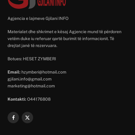
Agjencia e lajmeve Gjilani INFO
Materialet dhe shkrimet e kësaj Agjencie mund të përdoren
vetëm duke iu referuar qartë burimit të informacionit. Të
drejtat janë të rezervuara.
Botues: HESET ZYMBERI
Email:
hzymberi@hotmail.com
gjilani.info@gmail.com
marketing@hotmail.com
Kontakti:
O44176808
Facebook
X
(Twitter)