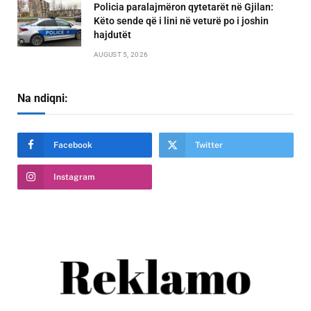
Policia paralajmëron qytetarët në Gjilan:
Këto sende që i lini në veturë po i joshin
hajdutët
AUGUST 5, 2026
Na ndiqni:
Facebook
Twitter
Instagram