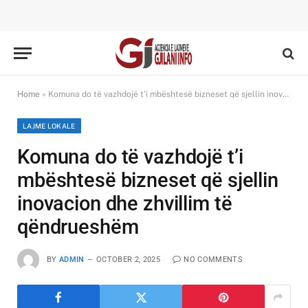
Home
»
Komuna do të vazhdojë t’i mbështesë bizneset që sjellin inovacion dhe zhvillim të qëndrueshëm
LAJME LOKALE
Komuna do të vazhdojë t’i
mbështesë bizneset që sjellin
inovacion dhe zhvillim të
qëndrueshëm
BY
ADMIN
OCTOBER 2, 2025
NO COMMENTS