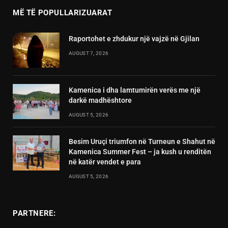
MË TË POPULLARIZUARAT
Raportohet e zhdukur një vajzë në Gjilan
AUGUST 7, 2026
Kamenica i dha lamtumirën verës me një
darkë madhështore
AUGUST 5, 2026
Besim Uruçi triumfon në Turneun e Shahut në
Kamenica Summer Fest – ja kush u renditën
në katër vendet e para
AUGUST 5, 2026
PARTNERE: