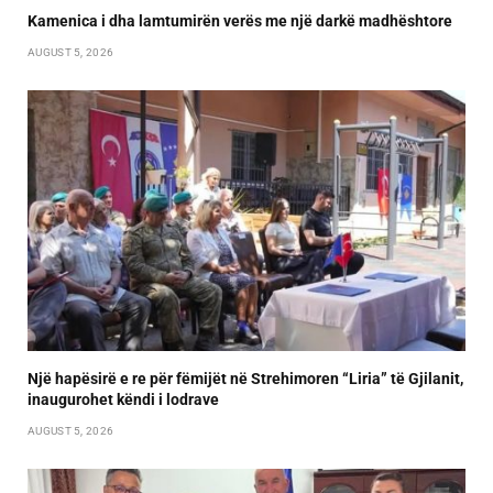
Kamenica i dha lamtumirën verës me një darkë madhështore
AUGUST 5, 2026
Një hapësirë e re për fëmijët në Strehimoren “Liria” të Gjilanit,
inaugurohet këndi i lodrave
AUGUST 5, 2026