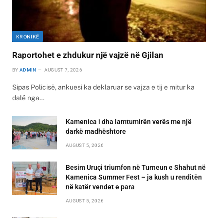
KRONIKË
Raportohet e zhdukur një vajzë në Gjilan
BY
ADMIN
AUGUST 7, 2026
Sipas Policisë, ankuesi ka deklaruar se vajza e tij e mitur ka
dalë nga…
Kamenica i dha lamtumirën verës me një
darkë madhështore
AUGUST 5, 2026
Besim Uruçi triumfon në Turneun e Shahut në
Kamenica Summer Fest – ja kush u renditën
në katër vendet e para
AUGUST 5, 2026