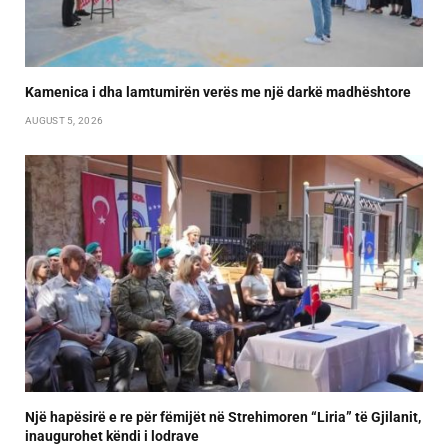
Kamenica i dha lamtumirën verës me një darkë madhështore
AUGUST 5, 2026
Një hapësirë e re për fëmijët në Strehimoren “Liria” të Gjilanit,
inaugurohet këndi i lodrave