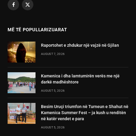
Facebook
X
(Twitter)
MË TË POPULLARIZUARAT
Raportohet e zhdukur një vajzë në Gjilan
AUGUST 7, 2026
Kamenica i dha lamtumirën verës me një
darkë madhështore
AUGUST 5, 2026
Besim Uruçi triumfon në Turneun e Shahut në
Kamenica Summer Fest – ja kush u renditën
në katër vendet e para
AUGUST 5, 2026