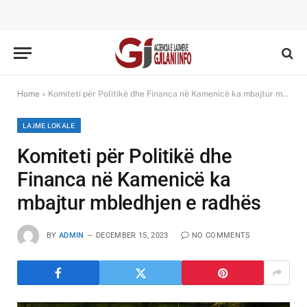
Home
»
Komiteti për Politikë dhe Financa në Kamenicë ka mbajtur mbledhjen e radhës
LAJME LOKALE
Komiteti për Politikë dhe
Financa në Kamenicë ka
mbajtur mbledhjen e radhës
BY
ADMIN
DECEMBER 15, 2023
NO COMMENTS