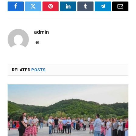
Facebook
Twitter
Pinterest
LinkedIn
Tumblr
Telegram
Email
admin
Website
RELATED
POSTS