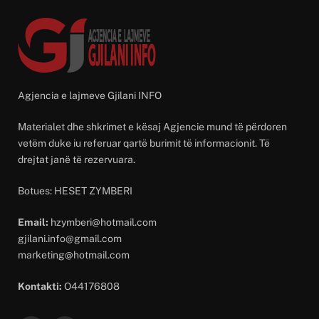
Agjencia e lajmeve Gjilani INFO
Materialet dhe shkrimet e kësaj Agjencie mund të përdoren
vetëm duke iu referuar qartë burimit të informacionit. Të
drejtat janë të rezervuara.
Botues: HESET ZYMBERI
Email:
hzymberi@hotmail.com
gjilani.info@gmail.com
marketing@hotmail.com
Kontakti:
O44176808