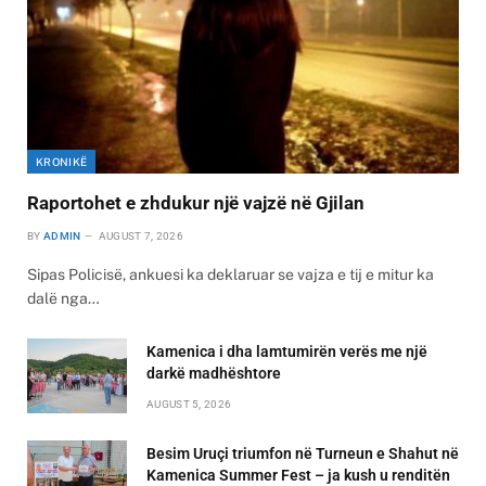
KRONIKË
Raportohet e zhdukur një vajzë në Gjilan
BY
ADMIN
AUGUST 7, 2026
Sipas Policisë, ankuesi ka deklaruar se vajza e tij e mitur ka
dalë nga…
Kamenica i dha lamtumirën verës me një
darkë madhështore
AUGUST 5, 2026
Besim Uruçi triumfon në Turneun e Shahut në
Kamenica Summer Fest – ja kush u renditën