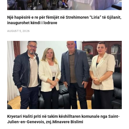
Një hapësirë e re për fëmijët në Strehimoren “Liria” të Gjilanit,
inaugurohet këndi i lodrave
AUGUST 5, 2026
Kryetari Haliti priti në takim këshilltaren komunale nga Saint-
Julien-en-Genevois, znj.Minavere Bislimi