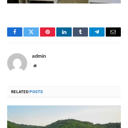
Facebook
Twitter
Pinterest
LinkedIn
Tumblr
Telegram
Email
admin
Website
RELATED
POSTS