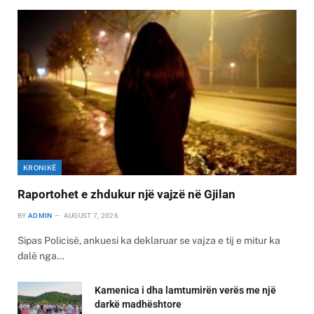
KRONIKË
Raportohet e zhdukur një vajzë në Gjilan
BY
ADMIN
AUGUST 7, 2026
Sipas Policisë, ankuesi ka deklaruar se vajza e tij e mitur ka
dalë nga…
Kamenica i dha lamtumirën verës me një
darkë madhështore