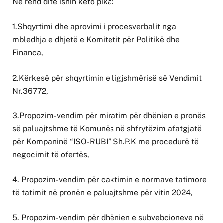
Në rend ditë ishin këto pika:
1.Shqyrtimi dhe aprovimi i procesverbalit nga
mbledhja e dhjetë e Komitetit për Politikë dhe
Financa,
2.Kërkesë për shqyrtimin e ligjshmërisë së Vendimit
Nr.36772,
3.Propozim-vendim për miratim për dhënien e pronës
së paluajtshme të Komunës në shfrytëzim afatgjatë
për Kompaninë “ISO-RUBI” Sh.P.K me procedurë të
negocimit të ofertës,
4. Propozim-vendim për caktimin e normave tatimore
të tatimit në pronën e paluajtshme për vitin 2024,
5. Propozim-vendim për dhënien e subvebcioneve në