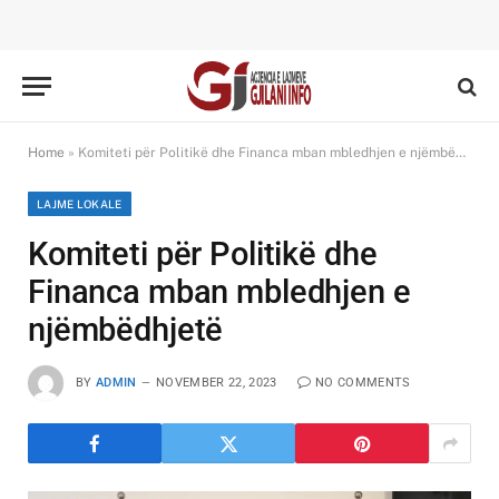
Home
»
Komiteti për Politikë dhe Financa mban mbledhjen e njëmbëdhjetë
LAJME LOKALE
Komiteti për Politikë dhe
Financa mban mbledhjen e
njëmbëdhjetë
BY
ADMIN
NOVEMBER 22, 2023
NO COMMENTS