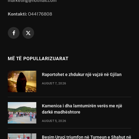
marketing@hotmail.com
Kontakti:
O44176808
Facebook
X
(Twitter)
MË TË POPULLARIZUARAT
Raportohet e zhdukur një vajzë në Gjilan
AUGUST 7, 2026
Kamenica i dha lamtumirën verës me një
darkë madhështore
AUGUST 5, 2026
Besim Uruçi triumfon në Turneun e Shahut në