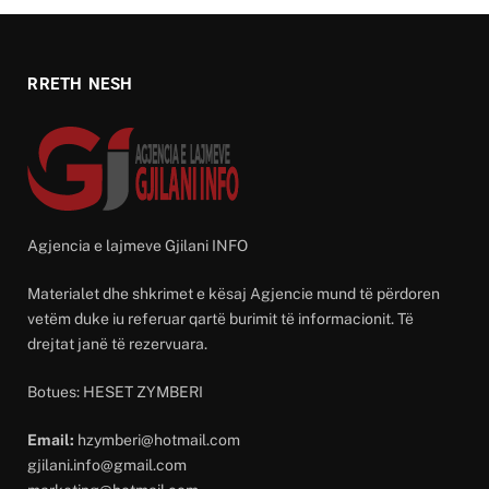
RRETH NESH
Agjencia e lajmeve Gjilani INFO
Materialet dhe shkrimet e kësaj Agjencie mund të përdoren
vetëm duke iu referuar qartë burimit të informacionit. Të
drejtat janë të rezervuara.
Botues: HESET ZYMBERI
Email:
hzymberi@hotmail.com
gjilani.info@gmail.com