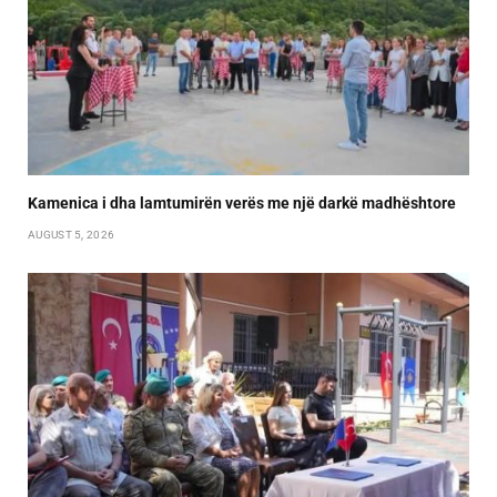
Kamenica i dha lamtumirën verës me një darkë madhështore
AUGUST 5, 2026