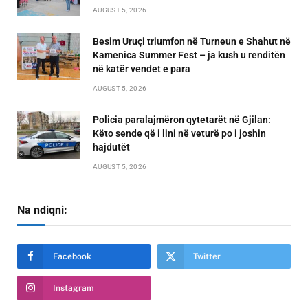
AUGUST 5, 2026
Besim Uruçi triumfon në Turneun e Shahut në
Kamenica Summer Fest – ja kush u renditën
në katër vendet e para
AUGUST 5, 2026
Policia paralajmëron qytetarët në Gjilan:
Këto sende që i lini në veturë po i joshin
hajdutët
AUGUST 5, 2026
Na ndiqni:
Facebook
Twitter
Instagram