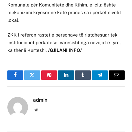
Komunale për Komunitete dhe Kthim, e cila është
mekanizimi kryesor në këtë proces sa i përket nivelit
lokal.
ZKK i referon rastet e personave të riatdhesuar tek
institucionet përkatëse, varësisht nga nevojat e tyre,
ka thënë Kurteshi.
/GJILANI INFO/
Facebook
Twitter
Pinterest
LinkedIn
Tumblr
Telegram
Email
admin
Website