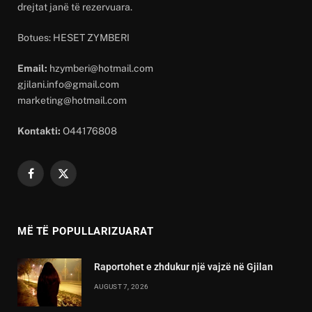
drejtat janë të rezervuara.
Botues: HESET ZYMBERI
Email:
hzymberi@hotmail.com
gjilani.info@gmail.com
marketing@hotmail.com
Kontakti:
O44176808
Facebook
X
(Twitter)
MË TË POPULLARIZUARAT
Raportohet e zhdukur një vajzë në Gjilan
AUGUST 7, 2026