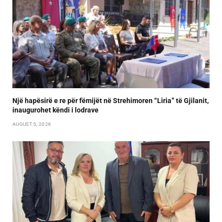
Një hapësirë e re për fëmijët në Strehimoren “Liria” të Gjilanit,
inaugurohet këndi i lodrave
AUGUST 5, 2026