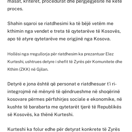
masat, kriteret, procedurat dhe përgjegjësitë në këtë
proces.
Shahin sqaroi se riatdhesimi ka të bëjë vetëm me
kthimin nga vendet e treta të qytetarëve të Kosovës,
apo të atyre qytetarëve me origjinë nga Kosova.
Hollësi nga rregullorja për riatdhesim ka prezantuar Elez
Kurteshi, ushtrues detyre i shefit të Zyrës për Komunitete dhe
Kthim (ZKK) në Gjilan.
Detyrë e jona është që personat e riatdhesuar t`i ri-
integrojmë në mënyrë të qëndrueshme në shoqërinë
kosovare përmes përfshirjes sociale e ekonomike, në
kushte të barabarta me qytetarët tjerë të Republikës
së Kosovës, ka thënë Kurteshi.
Kurteshi ka folur edhe për detyrat konkrete të Zyrës