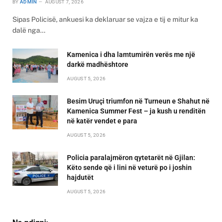
BY
ADMIN
AUGUST 7, 2026
Sipas Policisë, ankuesi ka deklaruar se vajza e tij e mitur ka
dalë nga…
Kamenica i dha lamtumirën verës me një
darkë madhështore
AUGUST 5, 2026
Besim Uruçi triumfon në Turneun e Shahut në
Kamenica Summer Fest – ja kush u renditën
në katër vendet e para
AUGUST 5, 2026
Policia paralajmëron qytetarët në Gjilan:
Këto sende që i lini në veturë po i joshin
hajdutët
AUGUST 5, 2026