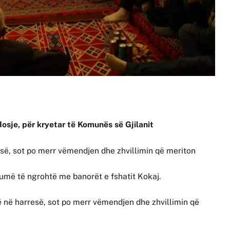
dosje, për kryetar të Komunës së Gjilanit
resë, sot po merr vëmendjen dhe zhvillimin që meriton
umë të ngrohtë me banorët e fshatit Kokaj.
ënë në harresë, sot po merr vëmendjen dhe zhvillimin që