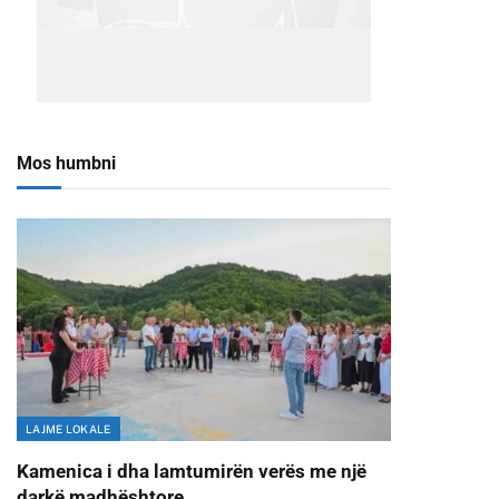
Mos humbni
LAJME LOKALE
Kamenica i dha lamtumirën verës me një
darkë madhështore