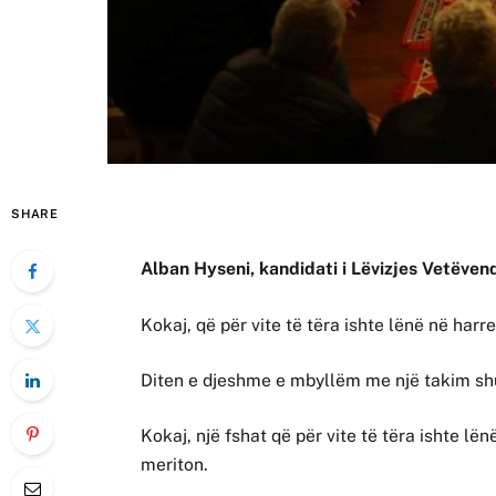
SHARE
Alban Hyseni, kandidati i Lëvizjes Vetëven
Kokaj, që për vite të tëra ishte lënë në har
Diten e djeshme e mbyllëm me një takim sh
Kokaj, një fshat që për vite të tëra ishte l
meriton.