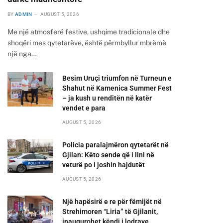
BY
ADMIN
AUGUST 5, 2026
Me një atmosferë festive, ushqime tradicionale dhe
shoqëri mes qytetarëve, është përmbyllur mbrëmë
një nga…
Besim Uruçi triumfon në Turneun e
Shahut në Kamenica Summer Fest
– ja kush u renditën në katër
vendet e para
AUGUST 5, 2026
Policia paralajmëron qytetarët në
Gjilan: Këto sende që i lini në
veturë po i joshin hajdutët
AUGUST 5, 2026
Një hapësirë e re për fëmijët në
Strehimoren “Liria” të Gjilanit,
inaugurohet këndi i lodrave