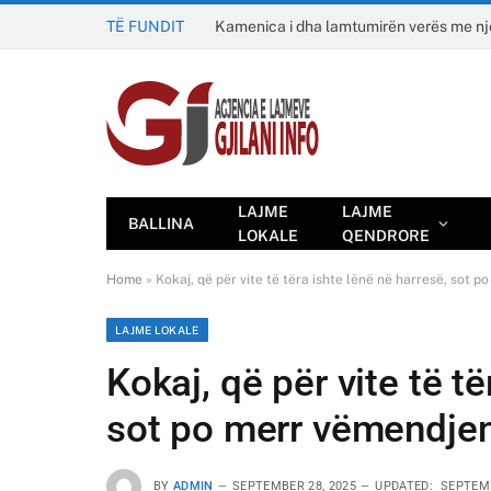
TË FUNDIT
Kamenica i dha lamtumirën verës me n
LAJME
LAJME
BALLINA
LOKALE
QENDRORE
Home
»
Kokaj, që për vite të tëra ishte lënë në harresë, sot 
LAJME LOKALE
Kokaj, që për vite të të
sot po merr vëmendjen
BY
ADMIN
SEPTEMBER 28, 2025
UPDATED:
SEPTEMB