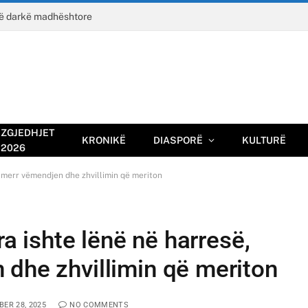
jë darkë madhështore
ZGJEDHJET
KRONIKË
DIASPORË
KULTURË
2026
po merr vëmendjen dhe zhvillimin që meriton
ra ishte lënë në harresë,
 dhe zhvillimin që meriton
ER 28, 2025
NO COMMENTS