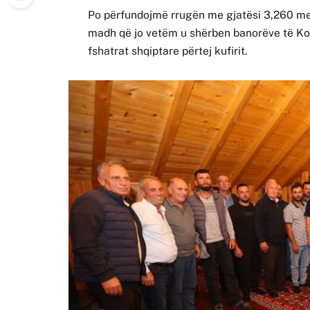
Po përfundojmë rrugën me gjatësi 3,260 met
madh që jo vetëm u shërben banorëve të Kok
fshatrat shqiptare përtej kufirit.