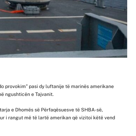
do provokim” pasi dy luftanije të marinës amerikane
ë ngushticën e Tajvanit.
ryetarja e Dhomës së Përfaqësuesve të SHBA-së,
dhur i rangut më të lartë amerikan që vizitoi këtë vend