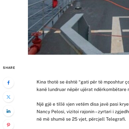
SHARE
Kina thotë se është “gati për të mposhtur ç
kanë lundruar nëpër ujërat ndërkombëtare n
Një gjë e tillë vjen vetëm disa javë pasi k
Nancy Pelosi, vizitoi rajonin – zyrtari i zgje
në më shumë se 25 vjet, përcjell Telegrafi.