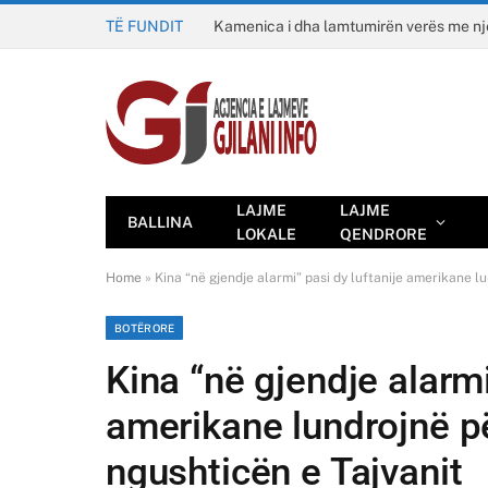
TË FUNDIT
Kamenica i dha lamtumirën verës me n
LAJME
LAJME
BALLINA
LOKALE
QENDRORE
Home
»
Kina “në gjendje alarmi” pasi dy luftanije amerikane l
BOTËRORE
Kina “në gjendje alarmi
amerikane lundrojnë pë
ngushticën e Tajvanit