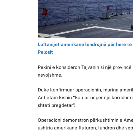
Luftanijet amerikane lundrojnë për herë të
Pelosit
Pekini e konsideron Tajvanin si një provinc
nevojshme.
Duke konfirmuar operacionin, marina amerik
Antietam kishin “kaluar nëpër një korridor në
shteti bregdetar”.
Operacioni demonstron përkushtimin e Ameri
ushtria amerikane fluturon, lundron dhe vep