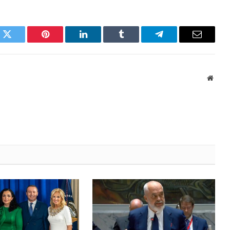
k
Twitter
Pinterest
LinkedIn
Tumblr
Telegram
Email
Websi