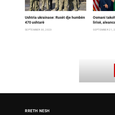
Ushtria ukrainase: Rusët dje humbën
Osmani takoh
470 ushtarë
lirisë, alean
SEPTEMBER 30, 2023
SEPTEMBER 21, 
RRETH NESH