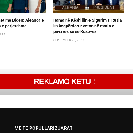
et me Biden: Aleanca e
Rama në Këshillin e Sigurimit: Rusia
ca e përjetshme
ka keqpërdorur veton në rastin e
pavarësisë së Kosovës
2023
SEPTEMBER 20, 2023
MË TË POPULLARIZUARAT