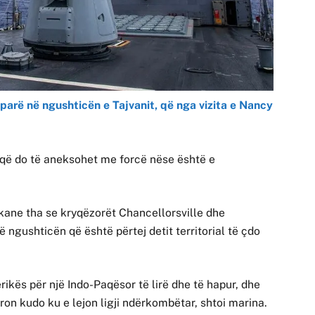
 parë në ngushticën e Tajvanit, që nga vizita e Nancy
ë që do të aneksohet me forcë nëse është e
ane tha se kryqëzorët Chancellorsville dhe
 ngushticën që është përtej detit territorial të çdo
kës për një Indo-Paqësor të lirë dhe të hapur, dhe
ron kudo ku e lejon ligji ndërkombëtar, shtoi marina.