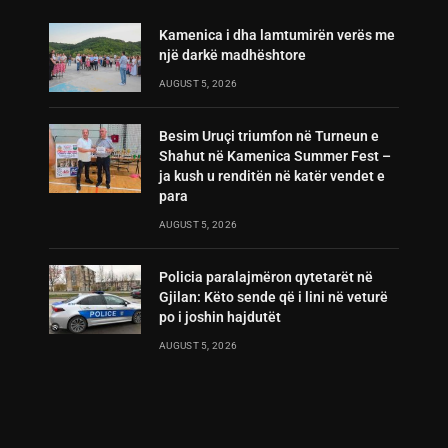
Kamenica i dha lamtumirën verës me
një darkë madhështore
AUGUST 5, 2026
Besim Uruçi triumfon në Turneun e
Shahut në Kamenica Summer Fest –
ja kush u renditën në katër vendet e
para
AUGUST 5, 2026
Policia paralajmëron qytetarët në
Gjilan: Këto sende që i lini në veturë
po i joshin hajdutët
AUGUST 5, 2026