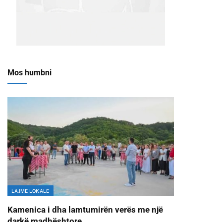
Mos humbni
LAJME LOKALE
Kamenica i dha lamtumirën verës me një
darkë madhështore