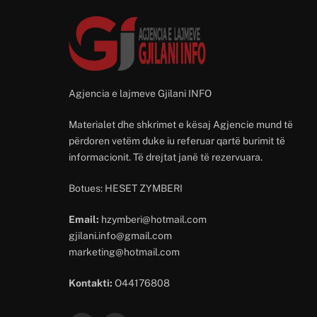
Agjencia e lajmeve Gjilani INFO
Materialet dhe shkrimet e kësaj Agjencie mund të
përdoren vetëm duke iu referuar qartë burimit të
informacionit. Të drejtat janë të rezervuara.
Botues: HESET ZYMBERI
Email:
hzymberi@hotmail.com
gjilani.info@gmail.com
marketing@hotmail.com
Kontakti:
O44176808