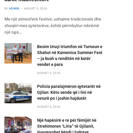
BY
ADMIN
AUGUST 5, 2026
Me një atmosferë festive, ushqime tradicionale dhe
shoqëri mes qytetarëve, është përmbyllur mbrëmë
një nga…
Besim Uruçi triumfon në Turneun e
Shahut në Kamenica Summer Fest
– ja kush u renditën në katër
vendet e para
AUGUST 5, 2026
Policia paralajmëron qytetarët në
Gjilan: Këto sende që i lini në
veturë po i joshin hajdutët
AUGUST 5, 2026
Një hapësirë e re për fëmijët në
Strehimoren “Liria” të Gjilanit,
inaugurohet këndi i lodrave