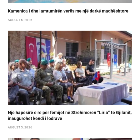
Kamenica i dha lamtumirën verës me një darkë madhështore
AUGUST 5, 2026
Një hapësirë e re për fëmijët në Strehimoren “Liria” të Gjilanit,
inaugurohet këndi i lodrave
AUGUST 5, 2026