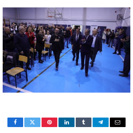
Facebook
Twitter
Pinterest
LinkedIn
Tumblr
Telegram
Email