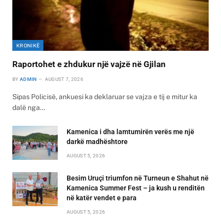
KRONIKË
Raportohet e zhdukur një vajzë në Gjilan
BY
ADMIN
AUGUST 7, 2026
Sipas Policisë, ankuesi ka deklaruar se vajza e tij e mitur ka
dalë nga…
Kamenica i dha lamtumirën verës me një
darkë madhështore
AUGUST 5, 2026
Besim Uruçi triumfon në Turneun e Shahut në
Kamenica Summer Fest – ja kush u renditën
në katër vendet e para
AUGUST 5, 2026