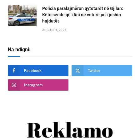
Policia paralajmëron qytetarët në Gjilan:
Këto sende që i lini në veturë po i joshin
hajdutët
AUGUST 5, 2026
Na ndiqni:
Facebook
Twitter
Instagram