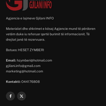
Agjencia e lajmeve Gjilani INFO
Materialet dhe shkrimet e kësaj Agjencie mund të përdoren
vetëm duke iu referuar qartë burimit të informacionit. Të
drejtat janë të rezervuara.
Botues: HESET ZYMBERI
Email:
hzymberi@hotmail.com
gjilani.info@gmail.com
marketing@hotmail.com
Kontakti:
O44176808
Facebook
X
(Twitter)