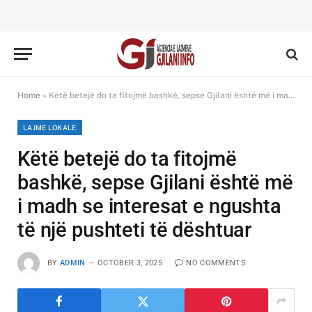
Home
»
Këtë betejë do ta fitojmë bashkë, sepse Gjilani është më i madh se interesat e ngushta të një pushteti të dështuar
LAJME LOKALE
Këtë betejë do ta fitojmë
bashkë, sepse Gjilani është më
i madh se interesat e ngushta
të një pushteti të dështuar
BY
ADMIN
OCTOBER 3, 2025
NO COMMENTS