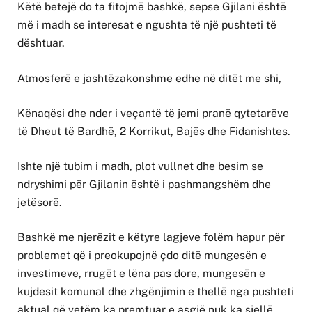
Këtë betejë do ta fitojmë bashkë, sepse Gjilani është
më i madh se interesat e ngushta të një pushteti të
dështuar.
Atmosferë e jashtëzakonshme edhe në ditët me shi,
Kënaqësi dhe nder i veçantë të jemi pranë qytetarëve
të Dheut të Bardhë, 2 Korrikut, Bajës dhe Fidanishtes.
Ishte një tubim i madh, plot vullnet dhe besim se
ndryshimi për Gjilanin është i pashmangshëm dhe
jetësorë.
Bashkë me njerëzit e këtyre lagjeve folëm hapur për
problemet që i preokupojnë çdo ditë mungesën e
investimeve, rrugët e lëna pas dore, mungesën e
kujdesit komunal dhe zhgënjimin e thellë nga pushteti
aktual që vetëm ka premtuar e asgjë nuk ka sjellë.