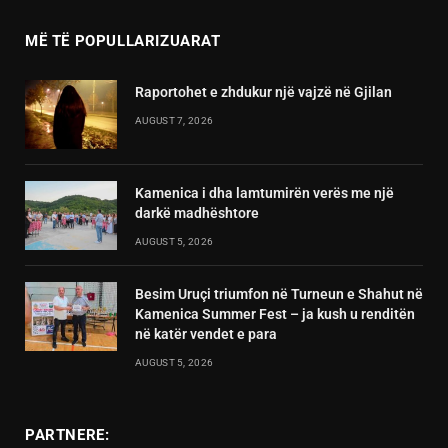
MË TË POPULLARIZUARAT
Raportohet e zhdukur një vajzë në Gjilan
AUGUST 7, 2026
Kamenica i dha lamtumirën verës me një
darkë madhështore
AUGUST 5, 2026
Besim Uruçi triumfon në Turneun e Shahut në
Kamenica Summer Fest – ja kush u renditën
në katër vendet e para
AUGUST 5, 2026
PARTNERE: