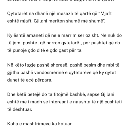
Qytetarët na dhanë një mesazh të qartë që “Mjaft
është mjaft, Gjilani meriton shumë më shumë”.
Ky është amaneti që ne e marrim seriozisht. Ne nuk do
të jemi pushtet që harron qytetarët, por pushtet që do
të punojë çdo ditë e çdo çast për ta.
Në këto lagje pashë shpresë, pashë besim dhe mbi të
gjitha pashë vendosmërinë e qytetarëve që ky qytet
duhet të ecë përpara.
Dhe këtë betejë do ta fitojmë bashkë, sepse Gjilani
është më i madh se interesat e ngushta të një pushteti
të dështuar.
Koha e mashtrimeve ka kaluar.