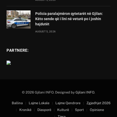
Policia paralajmëron qytetarët në Gjilan:
Këto sende që i lini në veturë po i joshin
hajdutët
AUGUST 5, 2026
PARTNERE:
© 2026 Gjilani INFO. Designed by
Gjilani INFO
.
Ballina
Lajme Lokale
Lajme Qendrore
Zgjedhjet 2026
Kronikë
Diasporë
Kulturë
Sport
Opinione
Tjera