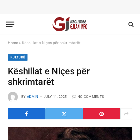
Home
»
Këshillat e Niçes për shkrimtarët
KULTURË
Këshillat e Niçes për
shkrimtarët
BY
ADMIN
JULY 11, 2025
NO COMMENTS