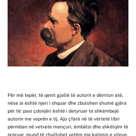
Për më tepër, të qenit gjallë të autorit e dëmton atë,
nëse ai është njeri i shquar dhe zbulohen shumë gjëra
për të: pasi çdonjëri është i detyruar ta shkëmbejë
autorin me veprën e tij. Ajo çfarë në të vërtetë libri
përmban në vetvete mençuri, ëmbëlsi dhe shkëlqim të
praruar, mund të zhvillohet vetëm me kalimin e viteve,