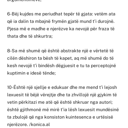
6-Bëj kujdes me periudhat tepër të gjata: vetëm ata
që ia dalin ta mbajnë frymën gjatë mund t’i durojnë.
Pjesa më e madhe e njerëzve ka nevojë për fraza të
thata dhe të shkurtra;
8-Sa më shumë që është abstrakte një e vërtetë të
cilën dëshiron ta bësh të kapet, aq më shumë do të
kesh nevojë t’i bindësh dëgjuesit e tu ta perceptojnë
kuptimin e idesë tënde;
10-Është një sjellje e edukuar dhe me mend t’i lejosh
lexuesit të bëjë vërejtje dhe ta zhvillojë një gjykim të
vetin përkitazi me atë që është shkruar nga autori;
është gjithmonë më mirë t’ia lësh lexuesit mundësinë
ta zbulojë që nga konsiston kuintesenca e urtësisë
njerëzore. /konica.al