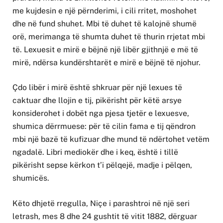
me kujdesin e një përnderimi, i cili rritet, moshohet
dhe në fund shuhet. Mbi të duhet të kalojnë shumë
orë, merimanga të shumta duhet të thurin rrjetat mbi
të. Lexuesit e mirë e bëjnë një libër gjithnjë e më të
mirë, ndërsa kundërshtarët e mirë e bëjnë të njohur.
Çdo libër i mirë është shkruar për një lexues të
caktuar dhe llojin e tij, pikërisht për këtë arsye
konsiderohet i dobët nga pjesa tjetër e lexuesve,
shumica dërrmuese: për të cilin fama e tij qëndron
mbi një bazë të kufizuar dhe mund të ndërtohet vetëm
ngadalë. Libri mediokër dhe i keq, është i tillë
pikërisht sepse kërkon t’i pëlqejë, madje i pëlqen,
shumicës.
Këto dhjetë rregulla, Niçe i parashtroi në një seri
letrash, mes 8 dhe 24 gushtit të vitit 1882, dërguar