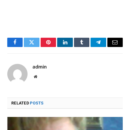
Facebook
Twitter
Pinterest
LinkedIn
Tumblr
Telegram
Email
admin
Website
RELATED
POSTS