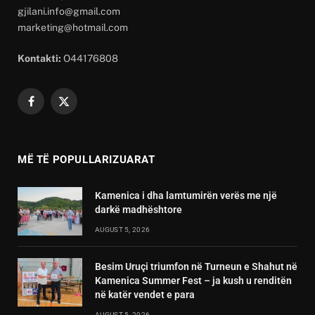
gjilani.info@gmail.com
marketing@hotmail.com
Kontakti:
O44176808
Facebook
X
(Twitter)
MË TË POPULLARIZUARAT
Kamenica i dha lamtumirën verës me një
darkë madhështore
AUGUST 5, 2026
Besim Uruçi triumfon në Turneun e Shahut në
Kamenica Summer Fest – ja kush u renditën
në katër vendet e para
AUGUST 5, 2026