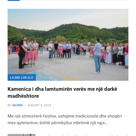
LAJME LOKALE
Kamenica i dha lamtumirën verës me një darkë
madhështore
BY
ADMIN
AUGUST 5, 2026
Me një atmosferë festive, ushqime tradicionale dhe shoqëri
mes qytetarëve, është përmbyllur mbrëmë një nga…