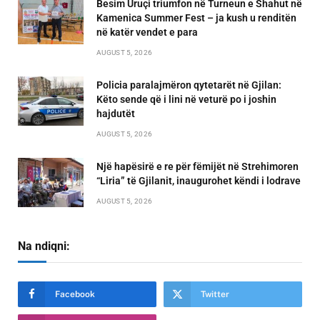
Besim Uruçi triumfon në Turneun e Shahut në
Kamenica Summer Fest – ja kush u renditën
në katër vendet e para
AUGUST 5, 2026
Policia paralajmëron qytetarët në Gjilan:
Këto sende që i lini në veturë po i joshin
hajdutët
AUGUST 5, 2026
Një hapësirë e re për fëmijët në Strehimoren
“Liria” të Gjilanit, inaugurohet këndi i lodrave
AUGUST 5, 2026
Na ndiqni:
Facebook
Twitter