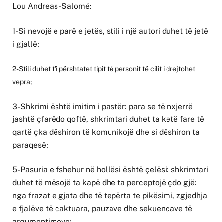
Lou Andreas-Salomé:
1-Si nevojë e parë e jetës, stili i një autori duhet të jetë
i gjallë;
2-Stili duhet t’i përshtatet tipit të personit të cilit i drejtohet
vepra;
3-Shkrimi është imitim i pastër: para se të nxjerrë
jashtë çfarëdo qoftë, shkrimtari duhet ta ketë fare të
qartë çka dëshiron të komunikojë dhe si dëshiron ta
paraqesë;
5-Pasuria e fshehur në hollësi është çelësi: shkrimtari
duhet të mësojë ta kapë dhe ta perceptojë çdo gjë:
nga frazat e gjata dhe të tepërta te pikësimi, zgjedhja
e fjalëve të caktuara, pauzave dhe sekuencave të
argumentimeve;