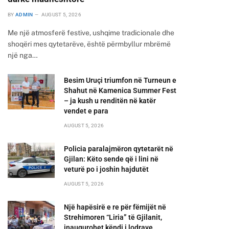
BY
ADMIN
AUGUST 5, 2026
Me një atmosferë festive, ushqime tradicionale dhe
shoqëri mes qytetarëve, është përmbyllur mbrëmë
një nga…
Besim Uruçi triumfon në Turneun e
Shahut në Kamenica Summer Fest
– ja kush u renditën në katër
vendet e para
AUGUST 5, 2026
Policia paralajmëron qytetarët në
Gjilan: Këto sende që i lini në
veturë po i joshin hajdutët
AUGUST 5, 2026
Një hapësirë e re për fëmijët në
Strehimoren “Liria” të Gjilanit,
inaugurohet këndi i lodrave