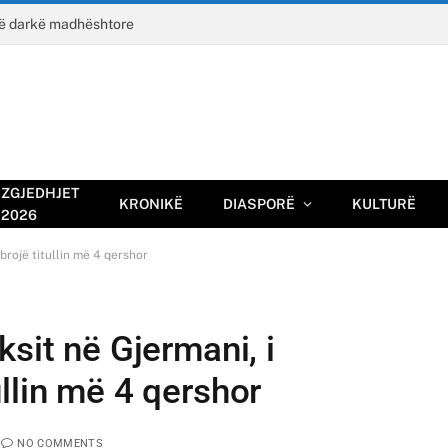
jë darkë madhështore
ZGJEDHJET
KRONIKË
DIASPORË
KULTURË
2026
brojë titullin më 4 qershor
ksit në Gjermani, i
llin më 4 qershor
NO COMMENTS