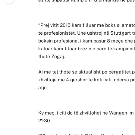
“Prej vitit 2015 kam filluar me boks si amato
te profesionistët. Unë ushtroj në Stuttgart 
boksin profesional i kam pasur 8 meçe dhe pre
kaluar kam fituar brezin e parë të kampioni
thotë Zogaj.
Ai më tej thotë se aktualisht po përgatitet pë
zhvillojë më 4 qershor të këtij viti, ndërs
atje.
Ky meç, i cili do të zhvillohet në Wangen Im
21:30.