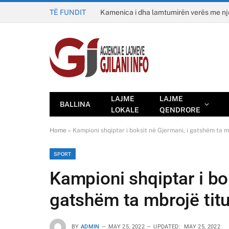
TË FUNDIT
Kamenica i dha lamtumirën verës me n
LAJME
LAJME
BALLINA
LOKALE
QENDRORE
Home
»
Kampioni shqiptar i boksit në Gjermani, i gatshëm ta m
SPORT
Kampioni shqiptar i bo
gatshëm ta mbrojë titu
BY
ADMIN
MAY 25, 2022
UPDATED:
MAY 25, 2022