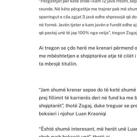
“Përgatitjet për ketë sfidë i kam 12 javë rresht, s
raunde. Në këto përgatitje me trajner pak më shum
sparringut e cila zgjat 3 javë edhe shpresojë që d
në formë. Javën tjeter e kam javën e fundit edhe 
që pastaj unë të jap 100% nga vetja”, tregon Zogaj
Ai tregon se çdo herë me krenari përmend o
me mbështetjen e shqiptarëve atje të cilët 
ta mbrojë titullin.
“Jam shumë krenar sepse do të ketë shumë t
prej fillimit të karrierës deri në fund ka m
shqiptarët”, thotë Zogaj, duke treguar se pr
boksieri i njohur Luan Krasniqi
“Është shumë interesant, më herët unë Luan
sheh qysh boksojë unë”, thotë ai.