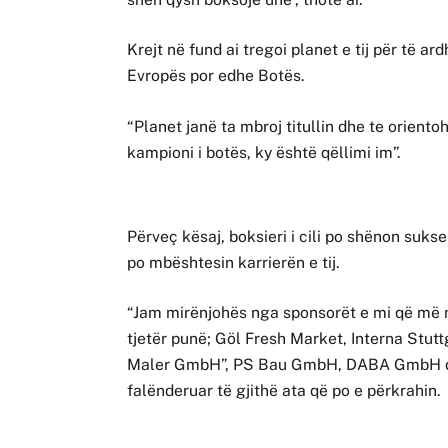
Krejt në fund ai tregoi planet e tij për të 
Evropës por edhe Botës.
“Planet janë ta mbroj titullin dhe te orient
kampioni i botës, ky është qëllimi im”.
Përveç kësaj, boksieri i cili po shënon suk
po mbështesin karrierën e tij.
“Jam mirënjohës nga sponsorët e mi që më
tjetër punë; Göl Fresh Market, Interna Stu
Maler GmbH”, PS Bau GmbH, DABA GmbH dh
falënderuar të gjithë ata që po e përkrahin.