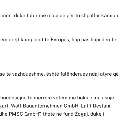
ardhmen, duke folur me mabicie për tu shpallur kamion i
ohem drejt kampionit te Evropës, hap pas hapi deri te
sese të vazhdueshme, është falënderues ndaj atyre që
 mundësojnë të merrem vetëm me boks e me asnjë
ttgart, Wolf Bauunternehmen GmbH, Latif Destani
e PMSC GmbH”, thotë në fund Zogaj, duke i