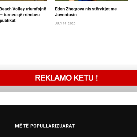
Beach Volley triumfojnë
Edon Zhegrova nis stërvitjet me
– turneu që rrëmbeu
Juventusin
publikut
JULY 14, 2026
MË TË POPULLARIZUARAT