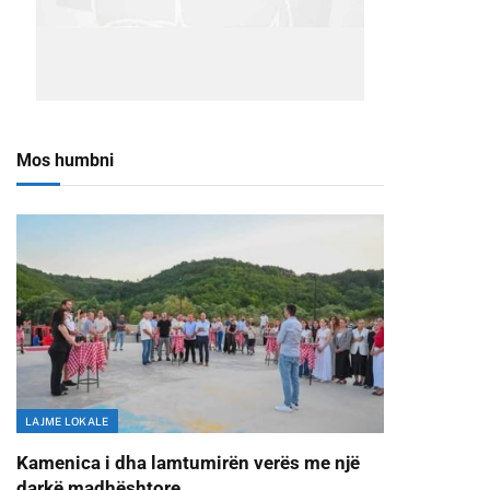
Mos humbni
LAJME LOKALE
Kamenica i dha lamtumirën verës me një
darkë madhështore