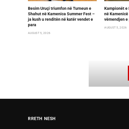
Besim Uruçi triumfon në Turneun e
Kampionët e 
Shahut në Kamenica Summer Fest –
në Kamenicë 
ja kush u renditën në katër vendet e
vëmendjen e 
para
AUGUST 5, 2026
AUGUST 5, 2026
RRETH NESH