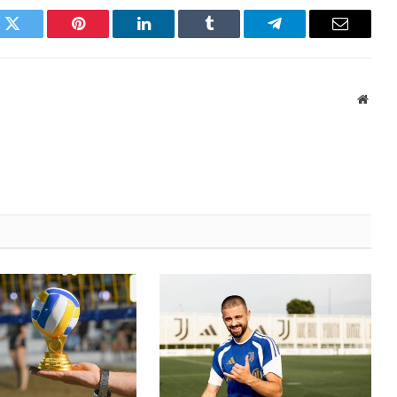
k
Twitter
Pinterest
LinkedIn
Tumblr
Telegram
Email
Websi