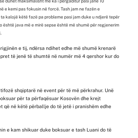
epse duhet maksimalisht me ka i pergaditur pasi janë 10
ë e kemi pas fokusin në forcë. Tash jam ne fazën e
o ta kalojë këtë fazë pa probleme pasi jam duke u ndjerë tepër
ajo është java më e mirë sepse është më shumë për regjenerim
.
rigjinën e tij, ndërsa ndihet edhe më shumë krenarë
i pret të jenë të shumtë në numër më 4 qershor kur do
ifozë shqiptarë në event për të më përkrahur. Unë
e boksuar për ta përfaqësuar Kosovën dhe krejt
et që në këtë përballje do të jetë i pranishëm edhe
in e kam shikuar duke boksuar e tash Luani do të