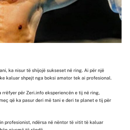
ni, ka nisur të shijojë sukseset në ring. Ai për një
duke kaluar shpejt nga boksi amator tek ai profesional.
 rrëfyer për Zeri.info eksperiencën e tij në ring,
o meç që ka pasur deri më tani e deri te planet e tij për
n profesionist, ndërsa në nëntor të vitit të kaluar
hën gjysmë të rëndë.