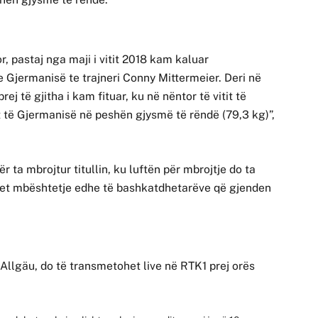
r, pastaj nga maji i vitit 2018 kam kaluar
te Gjermanisë te trajneri Conny Mittermeier. Deri në
j të gjitha i kam fituar, ku në nëntor të vitit të
t të Gjermanisë në peshën gjysmë të rëndë (79,3 kg)”,
r ta mbrojtur titullin, ku luftën për mbrojtje do ta
a pret mbështetje edhe të bashkatdhetarëve që gjenden
 Allgäu, do të transmetohet live në RTK1 prej orës