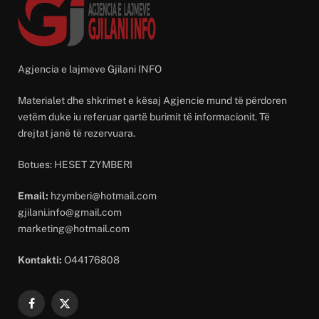
Agjencia e lajmeve Gjilani INFO
Materialet dhe shkrimet e kësaj Agjencie mund të përdoren
vetëm duke iu referuar qartë burimit të informacionit. Të
drejtat janë të rezervuara.
Botues: HESET ZYMBERI
Email:
hzymberi@hotmail.com
gjilani.info@gmail.com
marketing@hotmail.com
Kontakti:
O44176808
Facebook
X