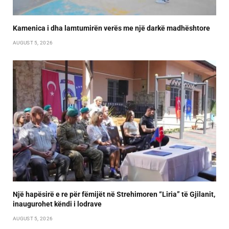
Kamenica i dha lamtumirën verës me një darkë madhështore
AUGUST 5, 2026
Një hapësirë e re për fëmijët në Strehimoren “Liria” të Gjilanit,
inaugurohet këndi i lodrave
AUGUST 5, 2026