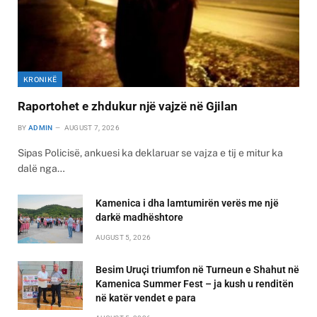
KRONIKË
Raportohet e zhdukur një vajzë në Gjilan
BY
ADMIN
AUGUST 7, 2026
Sipas Policisë, ankuesi ka deklaruar se vajza e tij e mitur ka
dalë nga…
Kamenica i dha lamtumirën verës me një
darkë madhështore
AUGUST 5, 2026
Besim Uruçi triumfon në Turneun e Shahut në
Kamenica Summer Fest – ja kush u renditën
në katër vendet e para