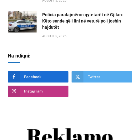
AUGUST 5, 2026
Policia paralajmëron qytetarët në Gjilan:
Këto sende që i lini në veturë po i joshin
hajdutët
AUGUST 5, 2026
Na ndiqni:
Facebook
Twitter
Instagram