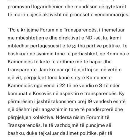
promovon llogaridhënien dhe mundëson që qytetarët
të marrin pjesë aktivisht në proceset e vendimmarrjes.
“Po e krijojmë Forumin e Transparencës, i themeluar
me mbështetjen e dhe direktivat e NDI-së, ku kemi
mbledhur përfaqësuesit e të gjitha partive politike. Të
bashkuar në synimin tonë të përbashkët, që Komuna e
Kamenicës të ketë të ardhme më të hapur dhe
transparente. Jam krenar që të njoftoj se, në vetëm
një vit, përpjekjet tona kanë shtyrë Komunën e
Kamenicës nga vendi i 22-të në vendin e 3-të ndër
komunat e Kosovës në aspektin e transparencës. Ky
përmirësim i jashtëzakonshëm prej 19 vendesh është
një dëshmi për angazhimin tonë të pandërprerë dhe
përpjekjen kolektive. Ndërsa nisim Forumit të
Transparencës, le të vazhdojmë të punojmë së
bashku, duke tejkaluar dallimet politike, për të