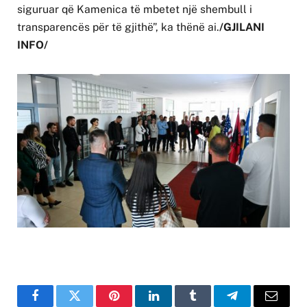
siguruar që Kamenica të mbetet një shembull i
transparencës për të gjithë”, ka thënë ai.
/GJILANI
INFO/
Facebook
Twitter
Pinterest
LinkedIn
Tumblr
Telegram
Email