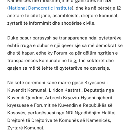
Kamenicës me mbështetje të organizatës së NDI
(
National Democratic Institute
), dhe ka në përbërje 12
anëtarë të cilët janë, asambleistë, drejtorë komunal,
zyrtarë të informimit dhe shoqërisë civile.
Duke pasur parasysh se transparenca ndaj qytetarëve
është rruga e duhur e një qeverisje sa më demokratike
dhe të hapur, edhe ky Forum ka për qëllim ngritjen e
transparencës komunale në të gjithë sektorët dhe
qasjen sa më të lehtë të qytetarëve në qeverisje.
Në këtë ceremoni kanë marrë pjesë Kryesuesi i
Kuvendit Komunal, Liridon Kastrati, Deputetja nga
Kuvendi Qendror, Arbresh Kryeziu-Hyseni njëherit
kryesuese e Forumit në Kuvendin e Republikës së
Kosovës, përfaqësuesi nga NDI Ngadhënjim Halilaj,
Drejtorë të Drejtorive të Komunës së Kamenicës,
Zyrtarë Komunal.