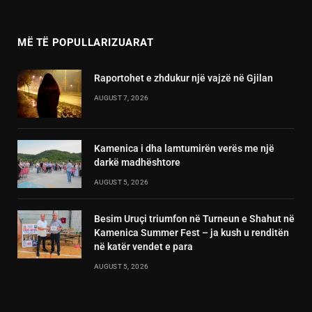
(Twitter)
MË TË POPULLARIZUARAT
Raportohet e zhdukur një vajzë në Gjilan
AUGUST 7, 2026
Kamenica i dha lamtumirën verës me një
darkë madhështore
AUGUST 5, 2026
Besim Uruçi triumfon në Turneun e Shahut në
Kamenica Summer Fest – ja kush u renditën
në katër vendet e para
AUGUST 5, 2026