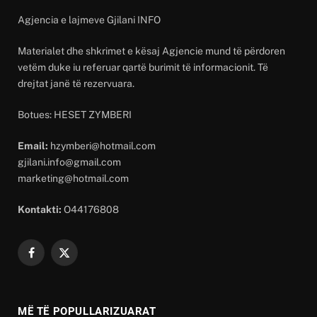
Agjencia e lajmeve Gjilani INFO
Materialet dhe shkrimet e kësaj Agjencie mund të përdoren
vetëm duke iu referuar qartë burimit të informacionit. Të
drejtat janë të rezervuara.
Botues: HESET ZYMBERI
Email:
hzymberi@hotmail.com
gjilani.info@gmail.com
marketing@hotmail.com
Kontakti:
O44176808
Facebook
X
(Twitter)
MË TË POPULLARIZUARAT