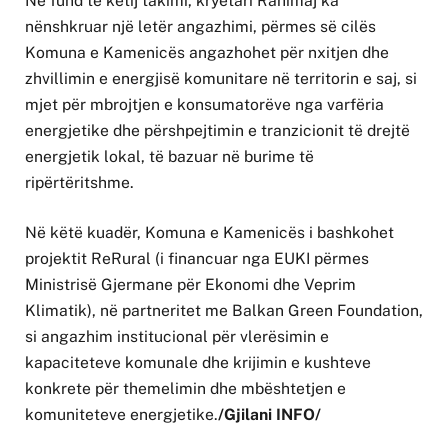
Në fund të këtij takimi, kryetari Rahimaj ka
nënshkruar një letër angazhimi, përmes së cilës
Komuna e Kamenicës angazhohet për nxitjen dhe
zhvillimin e energjisë komunitare në territorin e saj, si
mjet për mbrojtjen e konsumatorëve nga varfëria
energjetike dhe përshpejtimin e tranzicionit të drejtë
energjetik lokal, të bazuar në burime të
ripërtëritshme.
Në këtë kuadër, Komuna e Kamenicës i bashkohet
projektit ReRural (i financuar nga EUKI përmes
Ministrisë Gjermane për Ekonomi dhe Veprim
Klimatik), në partneritet me Balkan Green Foundation,
si angazhim institucional për vlerësimin e
kapaciteteve komunale dhe krijimin e kushteve
konkrete për themelimin dhe mbështetjen e
komuniteteve energjetike.
/Gjilani INFO/