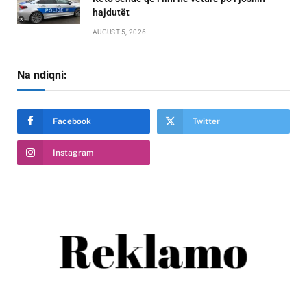
hajdutët
AUGUST 5, 2026
Na ndiqni:
Facebook
Twitter
Instagram