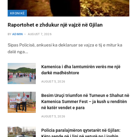
KRONIKË
Raportohet e zhdukur një vajzë në Gjilan
BY
ADMIN
AUGUST 7, 2026
Sipas Policisë, ankuesi ka deklaruar se vajza e tij e mitur ka
dalë nga…
Kamenica i dha lamtumirën verës me një
darkë madhështore
AUGUST 5, 2026
Besim Uruçi triumfon në Turneun e Shahut në
Kamenica Summer Fest – ja kush u renditën
në katër vendet e para
AUGUST 5, 2026
Policia paralajmëron qytetarët në Gjilan:
Këto sende që i lini në veturë po i joshin