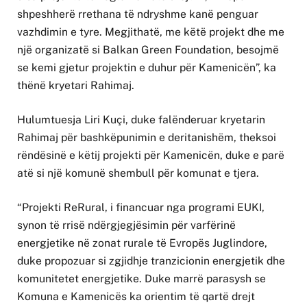
shpeshherë rrethana të ndryshme kanë penguar
vazhdimin e tyre. Megjithatë, me këtë projekt dhe me
një organizatë si Balkan Green Foundation, besojmë
se kemi gjetur projektin e duhur për Kamenicën”, ka
thënë kryetari Rahimaj.
Hulumtuesja Liri Kuçi, duke falënderuar kryetarin
Rahimaj për bashkëpunimin e deritanishëm, theksoi
rëndësinë e këtij projekti për Kamenicën, duke e parë
atë si një komunë shembull për komunat e tjera.
“Projekti ReRural, i financuar nga programi EUKI,
synon të rrisë ndërgjegjësimin për varfërinë
energjetike në zonat rurale të Evropës Juglindore,
duke propozuar si zgjidhje tranzicionin energjetik dhe
komunitetet energjetike. Duke marrë parasysh se
Komuna e Kamenicës ka orientim të qartë drejt