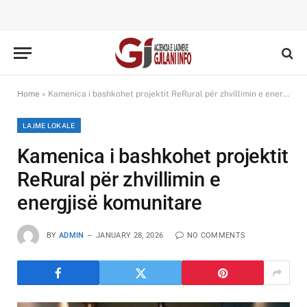
Home
»
Kamenica i bashkohet projektit ReRural për zhvillimin e energjisë komunitare
LAJME LOKALE
Kamenica i bashkohet projektit
ReRural për zhvillimin e
energjisë komunitare
BY
ADMIN
JANUARY 28, 2026
NO COMMENTS