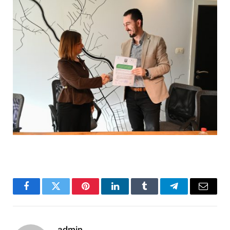
Facebook
Twitter
Pinterest
LinkedIn
Tumblr
Telegram
Email
admin