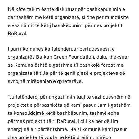
Në këtë takim është diskutuar për bashkëpunimin e
deritashëm me këtë organizatë, si dhe për mundësitë
e vazhdimit të këtij bashkëpunimi përmes projektit
ReRural.
I pari i komunës ka falënderuar përfaqësuesit e
organizatës Balkan Green Foundation, duke theksuar
se Komuna është e gatshme t’i bashkojë forcat me
organizata të tilla për të qenë pjesë e projekteve që
synojnë mirëqenien e qytetarëve.
“Ju falënderoj për angazhimin tuaj të vazhdueshëm në
projektet e përbashkëta që kemi pasur. Jam i gatshëm
ta konsolidojmë këtë bashkëpunim, tashmë edhe
përmes projektit të ri ReRural, i cili ka për qëllim
energjinë e ripërtëritshme. Ne si komunë kemi pasur
disa projekte të vogla në këtë drejtim, mirëpo