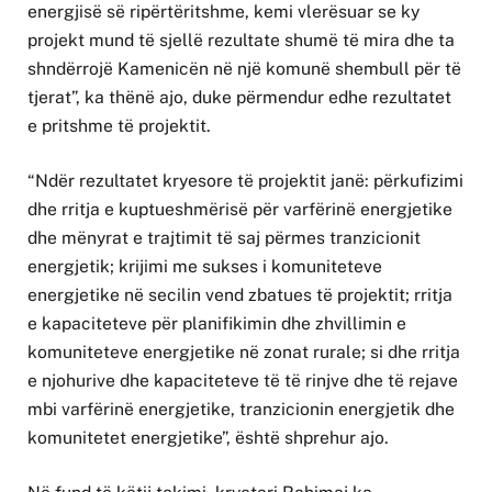
energjisë së ripërtëritshme, kemi vlerësuar se ky
projekt mund të sjellë rezultate shumë të mira dhe ta
shndërrojë Kamenicën në një komunë shembull për të
tjerat”, ka thënë ajo, duke përmendur edhe rezultatet
e pritshme të projektit.
“Ndër rezultatet kryesore të projektit janë: përkufizimi
dhe rritja e kuptueshmërisë për varfërinë energjetike
dhe mënyrat e trajtimit të saj përmes tranzicionit
energjetik; krijimi me sukses i komuniteteve
energjetike në secilin vend zbatues të projektit; rritja
e kapaciteteve për planifikimin dhe zhvillimin e
komuniteteve energjetike në zonat rurale; si dhe rritja
e njohurive dhe kapaciteteve të të rinjve dhe të rejave
mbi varfërinë energjetike, tranzicionin energjetik dhe
komunitetet energjetike”, është shprehur ajo.