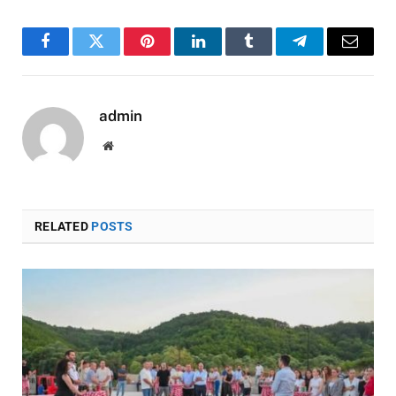
Facebook
Twitter
Pinterest
LinkedIn
Tumblr
Telegram
Email
admin
Website
RELATED
POSTS