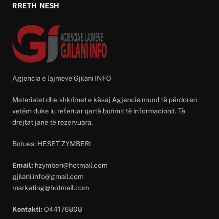
RRETH NESH
Agjencia e lajmeve Gjilani INFO
Materialet dhe shkrimet e kësaj Agjencie mund të përdoren
vetëm duke iu referuar qartë burimit të informacionit. Të
drejtat janë të rezervuara.
Botues: HESET ZYMBERI
Email:
hzymberi@hotmail.com
gjilani.info@gmail.com
marketing@hotmail.com
Kontakti:
O44176808