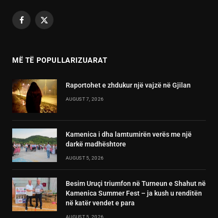
Facebook
X
(Twitter)
MË TË POPULLARIZUARAT
Raportohet e zhdukur një vajzë në Gjilan
AUGUST 7, 2026
Kamenica i dha lamtumirën verës me një
darkë madhështore
AUGUST 5, 2026
Besim Uruçi triumfon në Turneun e Shahut në
Kamenica Summer Fest – ja kush u renditën
në katër vendet e para
AUGUST 5, 2026