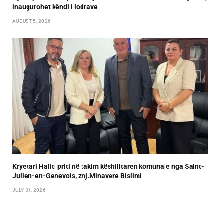
inaugurohet këndi i lodrave
AUGUST 5, 2026
Kryetari Haliti priti në takim këshilltaren komunale nga Saint-
Julien-en-Genevois, znj.Minavere Bislimi
JULY 31, 2026