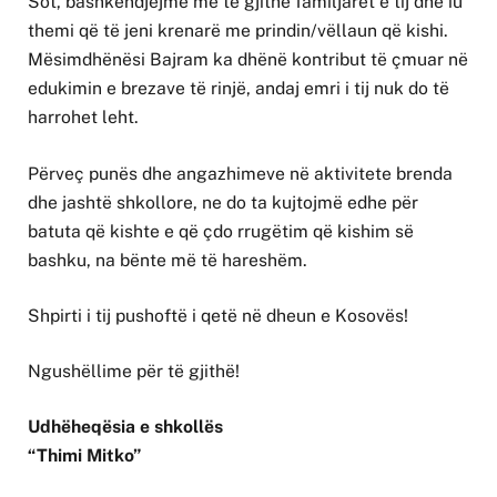
Sot, bashkëndjejmë me të gjithë familjarët e tij dhe iu
themi që të jeni krenarë me prindin/vëllaun që kishi.
Mësimdhënësi Bajram ka dhënë kontribut të çmuar në
edukimin e brezave të rinjë, andaj emri i tij nuk do të
harrohet leht.
Përveç punës dhe angazhimeve në aktivitete brenda
dhe jashtë shkollore, ne do ta kujtojmë edhe për
batuta që kishte e që çdo rrugëtim që kishim së
bashku, na bënte më të hareshëm.
Shpirti i tij pushoftë i qetë në dheun e Kosovës!
Ngushëllime për të gjithë!
Udhëheqësia e shkollës
“Thimi Mitko”