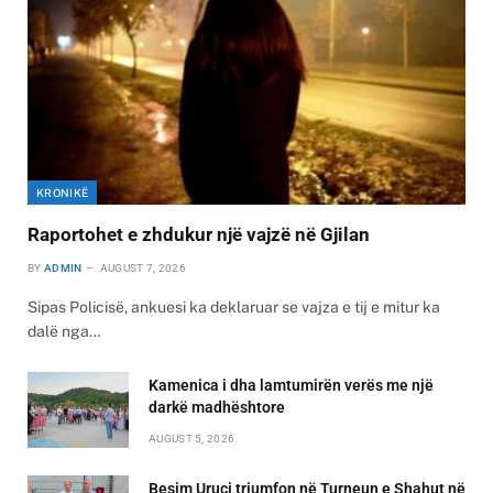
KRONIKË
Raportohet e zhdukur një vajzë në Gjilan
BY
ADMIN
AUGUST 7, 2026
Sipas Policisë, ankuesi ka deklaruar se vajza e tij e mitur ka
dalë nga…
Kamenica i dha lamtumirën verës me një
darkë madhështore
AUGUST 5, 2026
Besim Uruçi triumfon në Turneun e Shahut në