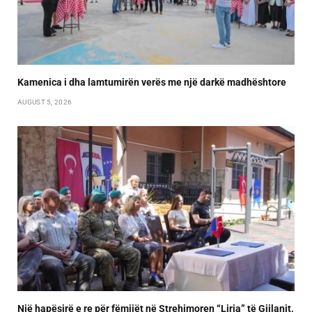
Kamenica i dha lamtumirën verës me një darkë madhështore
AUGUST 5, 2026
Një hapësirë e re për fëmijët në Strehimoren “Liria” të Gjilanit,