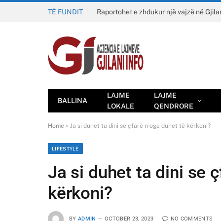
TË FUNDIT
Raportohet e zhdukur një vajzë në Gjila
LAJME
LAJME
BALLINA
LOKALE
QENDRORE
Home
»
Ja si duhet ta dini se çfarë rroge duhet të kërkoni?
LIFESTYLE
Ja si duhet ta dini se 
kërkoni?
BY
ADMIN
OCTOBER 23, 2023
NO COMMENTS