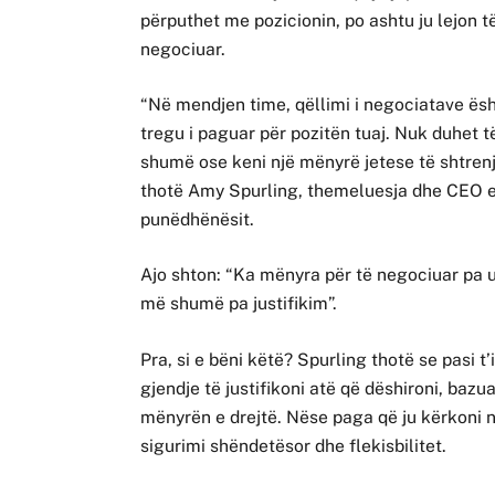
përputhet me pozicionin, po ashtu ju lejon 
negociuar.
“Në mendjen time, qëllimi i negociatave ës
tregu i paguar për pozitën tuaj. Nuk duhet
shumë ose keni një mënyrë jetese të shtren
thotë Amy Spurling, themeluesja dhe CEO e 
punëdhënësit.
Ajo shton: “Ka mënyra për të negociuar pa 
më shumë pa justifikim”.
Pra, si e bëni këtë? Spurling thotë se pasi t’
gjendje të justifikoni atë që dëshironi, bazu
mënyrën e drejtë. Nëse paga që ju kërkoni 
sigurimi shëndetësor dhe flekisbilitet.