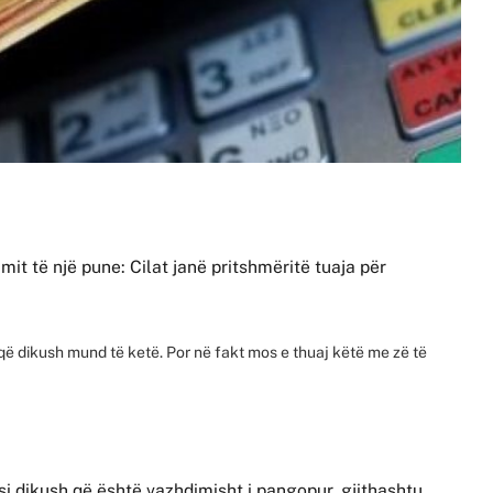
mit të një pune: Cilat janë pritshmëritë tuaja për
 që dikush mund të ketë. Por në fakt mos e thuaj këtë me zë të
 si dikush që është vazhdimisht i pangopur, gjithashtu