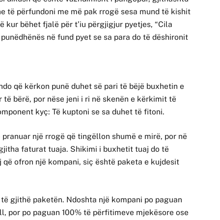
dhe të përfundoni me më pak rrogë sesa mund të kishit
 kur bëhet fjalë për t’iu përgjigjur pyetjes, “Cila
ë punëdhënës në fund pyet se sa para do të dëshironit
do që kërkon punë duhet së pari të bëjë buxhetin e
r të bërë, por nëse jeni i ri në skenën e kërkimit të
omponent kyç: Të kuptoni se sa duhet të fitoni.
e pranuar një rrogë që tingëllon shumë e mirë, por në
jitha faturat tuaja. Shikimi i buxhetit tuaj do të
j që ofron një kompani, siç është paketa e kujdesit
rë të gjithë paketën. Ndoshta një kompani po paguan
ull, por po paguan 100% të përfitimeve mjekësore ose