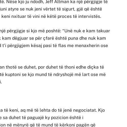
ë. Nëse kjo ju ndodh, Jeff Altman ka një përgjigje të
uni atyre se nuk jeni vërtet të sigurt, gjë që është
eni nxituar të vini në këtë proces të intervistës.
 një përgjigje si kjo më poshtë: “Unë nuk e kam takuar
k kam dëgjuar se për çfarë është puna dhe nuk kam
 t’i përgjigjem kësaj pasi të flas me menaxherin ose
n thotë se duhet, por duhet të thoni edhe diçka të
ju të kuptoni se kjo mund të ndryshojë më lart ose më
.
 të keni, aq më të lehta do të jenë negociatat. Kjo
e sa duhet të paguajë ky pozicion është i
cion në mënyrë që të mund të kërkoni pagën që