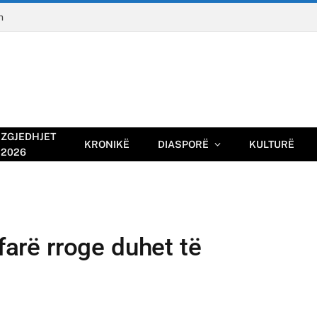
n
ZGJEDHJET
KRONIKË
DIASPORË
KULTURË
2026
çfarë rroge duhet të