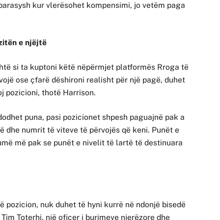
parasysh kur vlerësohet kompensimi, jo vetëm paga
itën e njëjtë
të si ta kuptoni këtë nëpërmjet platformës Rroga të
vojë ose çfarë dëshironi realisht për një pagë, duhet
oj pozicioni, thotë Harrison.
ndodhet puna, pasi pozicionet shpesh paguajnë pak a
ë dhe numrit të viteve të përvojës që keni. Punët e
umë më pak se punët e nivelit të lartë të destinuara
atë pozicion, nuk duhet të hyni kurrë në ndonjë bisedë
im Toterhi, një oficer i burimeve njerëzore dhe