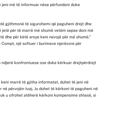
të jeni më të informuar nëse përfundoni duke
htë gjithmonë të sigurohemi që paguheni drejt dhe
 të jetë për të marrë më shumë vetëm sepse doni më
jtë dhe për këtë arsye keni nevojë për më shumë.”
Compt, një softuer i burimeve njerëzore për
u ndjerë konfrontuese ose duke kërkuar drejtpërdrejt
i keni marrë të gjitha informatat, duhet të jeni në
ar në përvojën tuaj. Ju duhet të kërkoni të paguheni në
nuk u ofrohet atëherë kërkoni kompensime shtesë, si