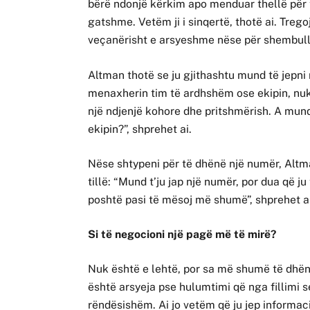
bërë ndonjë kërkim apo menduar thellë për t
gatshme. Vetëm ji i sinqertë, thotë ai. Tregoj
veçanërisht e arsyeshme nëse për shembull k
Altman thotë se ju gjithashtu mund të jepni
menaxherin tim të ardhshëm ose ekipin, nu
një ndjenjë kohore dhe pritshmërish. A mund
ekipin?”, shprehet ai.
Nëse shtypeni për të dhënë një numër, Altma
tillë: “Mund t’ju jap një numër, por dua që 
poshtë pasi të mësoj më shumë”, shprehet ai
Si të negocioni një pagë më të mirë?
Nuk është e lehtë, por sa më shumë të dhëna
është arsyeja pse hulumtimi që nga fillimi s
rëndësishëm. Ai jo vetëm që ju jep informa