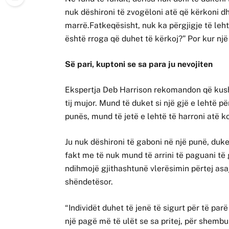
nuk dëshironi të zvogëloni atë që kërkoni 
marrë.Fatkeqësisht, nuk ka përgjigje të lehtë
është rroga që duhet të kërkoj?” Por kur nj
Së pari, kuptoni se sa para ju nevojiten
Ekspertja Deb Harrison rekomandon që kush
tij mujor. Mund të duket si një gjë e lehtë pë
punës, mund të jetë e lehtë të harroni atë k
Ju nuk dëshironi të gaboni në një punë, duk
fakt me të nuk mund të arrini të paguani të g
ndihmojë gjithashtunë vlerësimin përtej asa
shëndetësor.
“Individët duhet të jenë të sigurt për të pa
një pagë më të ulët se sa pritej, për shemb