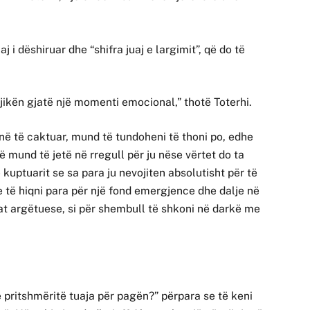
j i dëshiruar dhe “shifra juaj e largimit”, që do të
ogjikën gjatë një momenti emocional,” thotë Toterhi.
unë të caktuar, mund të tundoheni të thoni po, edhe
ë mund të jetë në rregull për ju nëse vërtet do ta
 kuptuarit se sa para ju nevojiten absolutisht për të
e të hiqni para për një fond emergjence dhe dalje në
at argëtuese, si për shembull të shkoni në darkë me
 pritshmëritë tuaja për pagën?” përpara se të keni