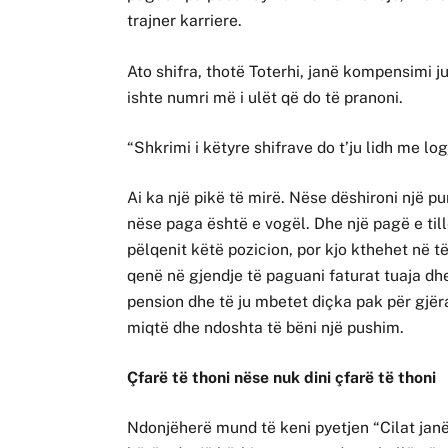
trajner karriere.
Ato shifra, thotë Toterhi, janë kompensimi jua
ishte numri më i ulët që do të pranoni.
“Shkrimi i këtyre shifrave do t’ju lidh me l
Ai ka një pikë të mirë. Nëse dëshironi një p
nëse paga është e vogël. Dhe një pagë e till
pëlqenit këtë pozicion, por kjo kthehet në të
qenë në gjendje të paguani faturat tuaja dh
pension dhe të ju mbetet diçka pak për gjër
miqtë dhe ndoshta të bëni një pushim.
Çfarë të thoni nëse nuk dini çfarë të thoni
Ndonjëherë mund të keni pyetjen “Cilat janë