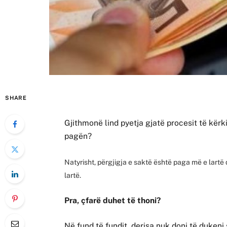
SHARE
Gjithmonë lind pyetja gjatë procesit të kërki
pagën?
Natyrisht, përgjigja e saktë është paga më e lartë
lartë.
Pra, çfarë duhet të thoni?
Në fund të fundit, derisa nuk doni të dukeni