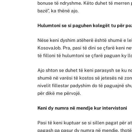
bonuse të ndryshme. Këto duhet të merren 
bazë”, ka thënë ajo.
Hulumtoni se si paguhen kolegët tu për poz
Nëse keni dyshim atëherë është shumë e leh
KosovaJob. Pra, pasi të dini se çfarë keni ne
të filloni të hulumtoni se çfarë paguan ky ll
Ajo shton se duhet të keni parasysh se ku 
shumë në varësi të kostos së jetesës në zon
nivelit fillestar padyshim do të paguajnë sh
për dikë me përvojë.
Keni dy numra në mendje kur intervistoni
Pasi të keni kuptuar se si sillen pagat për 
pagash pa pasur dy numra në mendje, thotë T