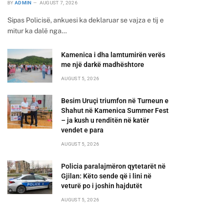
BY
ADMIN
AUGUST 7, 2026
Sipas Policisë, ankuesi ka deklaruar se vajza e tij e
mitur ka dalë nga…
Kamenica i dha lamtumirën verës
me një darkë madhështore
AUGUST 5, 2026
Besim Uruçi triumfon në Turneun e
Shahut në Kamenica Summer Fest
– ja kush u renditën në katër
vendet e para
AUGUST 5, 2026
Policia paralajmëron qytetarët në
Gjilan: Këto sende që i lini në
veturë po i joshin hajdutët
AUGUST 5, 2026