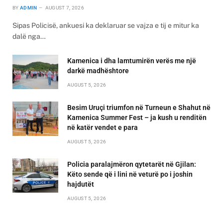
BY
ADMIN
AUGUST 7, 2026
Sipas Policisë, ankuesi ka deklaruar se vajza e tij e mitur ka
dalë nga…
Kamenica i dha lamtumirën verës me një
darkë madhështore
AUGUST 5, 2026
Besim Uruçi triumfon në Turneun e Shahut në
Kamenica Summer Fest – ja kush u renditën
në katër vendet e para
AUGUST 5, 2026
Policia paralajmëron qytetarët në Gjilan:
Këto sende që i lini në veturë po i joshin
hajdutët
AUGUST 5, 2026