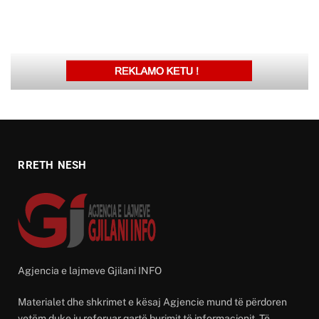
RRETH NESH
Agjencia e lajmeve Gjilani INFO
Materialet dhe shkrimet e kësaj Agjencie mund të përdoren
vetëm duke iu referuar qartë burimit të informacionit. Të