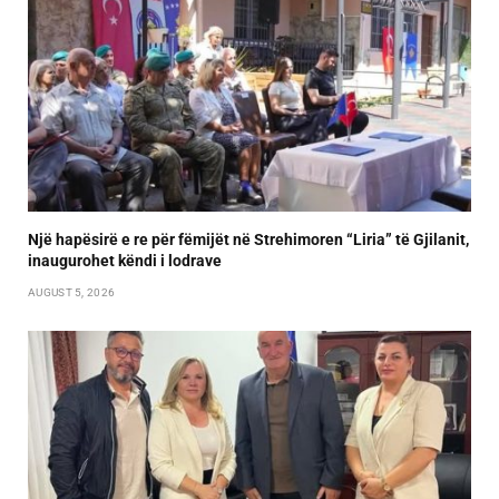
Një hapësirë e re për fëmijët në Strehimoren “Liria” të Gjilanit,
inaugurohet këndi i lodrave
AUGUST 5, 2026