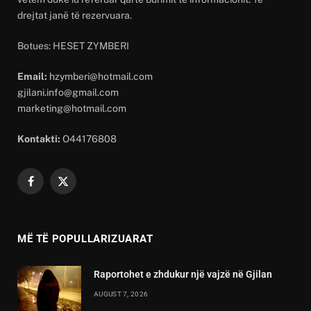
drejtat janë të rezervuara.
Botues: HESET ZYMBERI
Email:
hzymberi@hotmail.com
gjilani.info@gmail.com
marketing@hotmail.com
Kontakti:
O44176808
Facebook
X
(Twitter)
MË TË POPULLARIZUARAT
Raportohet e zhdukur një vajzë në Gjilan
AUGUST 7, 2026