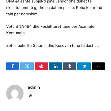
BNA-ja është subjekti jonë vendor dhe duhet të
rreshtohemi të gjithë pa dallim partie. Koha ka ardhë
tani për ndryshim.
Voto BNA-184 dhe këshilltarët tanë për Asamble
Komunale
Zoti e bekoftë Gjilanin dhe Kosovën tonë të dashur.
Facebook
Twitter
Pinterest
LinkedIn
Tumblr
Telegram
Email
admin
Website