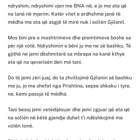
ndryshim, ndryshimi vjen me BNA-në, e jo me ata që
na lanë në mjerim. Katër vitet e ardhshme janë të
mëdha me ata që asgjë të mirë nuk i sollën Gjilanit.
Mos bini pre e mashtrimeve dhe premtimeve boshe sa
për një votë. Ndryshimin e bëni ju me ne së bashku. Të
gjithë ne jemi dëshmitarë sa mbrapa na kanë kthye
ata që na qeverisën deri më tani.
Do të jemi zëri juaj, do ta zhvillojmë Gjilanin së bashku
me ju, jo me shefat nga Prishtina, sepse shkaku i tyre,
ne, kemi pasoja të mëdha.
Tani besoj jemi vetëdijësuar dhe jemi zgjuar që ata që
na sollën në këtë gjendje duhet t’i ndëshkojmë me
votën tonë.