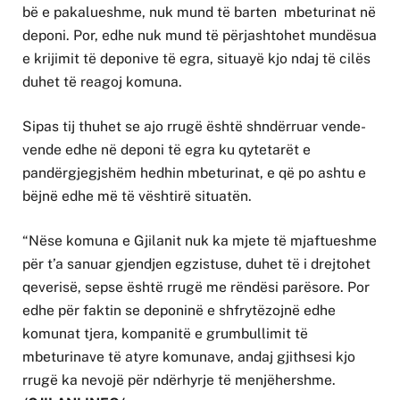
bë e pakalueshme, nuk mund të barten mbeturinat në
deponi. Por, edhe nuk mund të përjashtohet mundësua
e krijimit të deponive të egra, situayë kjo ndaj të cilës
duhet të reagoj komuna.
Sipas tij thuhet se ajo rrugë është shndërruar vende-
vende edhe në deponi të egra ku qytetarët e
pandërgjegjshëm hedhin mbeturinat, e që po ashtu e
bëjnë edhe më të vështirë situatën.
“Nëse komuna e Gjilanit nuk ka mjete të mjaftueshme
për t’a sanuar gjendjen egzistuse, duhet të i drejtohet
qeverisë, sepse është rrugë me rëndësi parësore. Por
edhe për faktin se deponinë e shfrytëzojnë edhe
komunat tjera, kompanitë e grumbullimit të
mbeturinave të atyre komunave, andaj gjithsesi kjo
rrugë ka nevojë për ndërhyrje të menjëhershme.