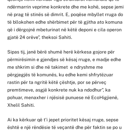
ndërmarrin veprime konkrete dhe me kohë, sepse jemi
në prag të stinës së dimrit. E, poqëse mbyllet rruga do
të bllokohen edhe shërbimet për të gjitha ato komuna
që i dërgojnë mbeturinat në këtë deponi e cila operon
gjatë 24 orëve”, theksoi Sahiti.
Sipas tij, janë bërë shumë herë kërkesa gojore për
përmirësimin e gjendjes së kësaj rruge, e madje edhe
me shkrim si dhe në takimet e ndryshme me
përgjegjës të komunës, ku edhe kemi shfrytëzuar
rastin për ta ngritë këtë çështje, por se përveç
premtimeve, asgjë konkrete nuk ka ndodhur”, ka
pohuar, menaxher i njësisë punuese në EcoHigjienë,
Xhelil Sahiti.
Ai ka kërkuar që t’i jepet prioritet kësaj rruge, sepse
është e një rëndësie të veçantë dhe për faktin se po u