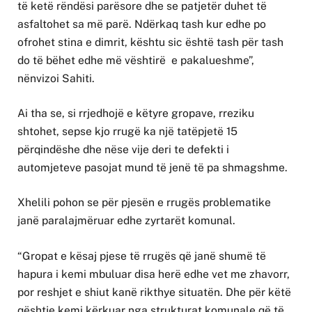
të ketë rëndësi parësore dhe se patjetër duhet të
asfaltohet sa më parë. Ndërkaq tash kur edhe po
ofrohet stina e dimrit, kështu sic është tash për tash
do të bëhet edhe më vështirë e pakalueshme”,
nënvizoi Sahiti.
Ai tha se, si rrjedhojë e këtyre gropave, rreziku
shtohet, sepse kjo rrugë ka një tatëpjetë 15
përqindëshe dhe nëse vije deri te defekti i
automjeteve pasojat mund të jenë të pa shmagshme.
Xhelili pohon se për pjesën e rrugës problematike
janë paralajmëruar edhe zyrtarët komunal.
“Gropat e kësaj pjese të rrugës që janë shumë të
hapura i kemi mbuluar disa herë edhe vet me zhavorr,
por reshjet e shiut kanë rikthye situatën. Dhe për këtë
qështje kemi kërkuar nga strukturat komunale që të