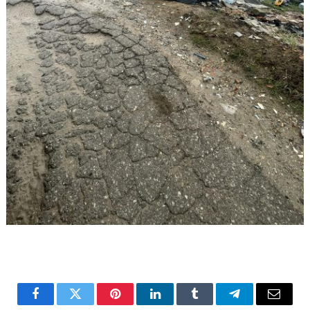
Facebook
Twitter
Pinterest
LinkedIn
Tumblr
Telegram
Email