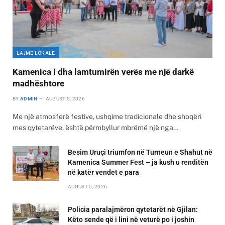
LAJME LOKALE
Kamenica i dha lamtumirën verës me një darkë
madhështore
BY
ADMIN
AUGUST 5, 2026
Me një atmosferë festive, ushqime tradicionale dhe shoqëri
mes qytetarëve, është përmbyllur mbrëmë një nga…
Besim Uruçi triumfon në Turneun e Shahut në
Kamenica Summer Fest – ja kush u renditën
në katër vendet e para
AUGUST 5, 2026
Policia paralajmëron qytetarët në Gjilan:
Këto sende që i lini në veturë po i joshin