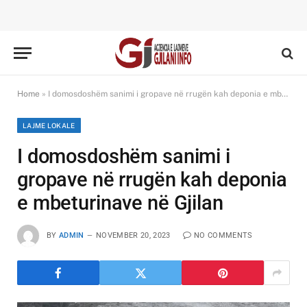
Home
»
I domosdoshëm sanimi i gropave në rrugën kah deponia e mbeturinave në Gjilan
LAJME LOKALE
I domosdoshëm sanimi i
gropave në rrugën kah deponia
e mbeturinave në Gjilan
BY
ADMIN
NOVEMBER 20, 2023
NO COMMENTS