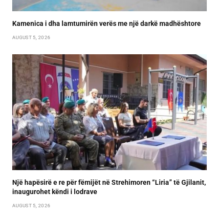
Kamenica i dha lamtumirën verës me një darkë madhështore
AUGUST 5, 2026
Një hapësirë e re për fëmijët në Strehimoren “Liria” të Gjilanit,
inaugurohet këndi i lodrave
AUGUST 5, 2026