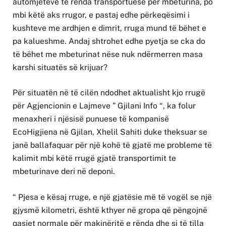
automjeteve të rënda transportuese për mbeturina, po
mbi këtë aks rrugor, e pastaj edhe përkeqësimi i
kushteve me ardhjen e dimrit, rruga mund të bëhet e
pa kalueshme. Andaj shtrohet edhe pyetja se cka do
të bëhet me mbeturinat nëse nuk ndërmerren masa
karshi situatës së krijuar?
Për situatën në të cilën ndodhet aktualisht kjo rrugë
për Agjencionin e Lajmeve ” Gjilani Info “, ka folur
menaxheri i njësisë punuese të kompanisë
EcoHigjiena në Gjilan, Xhelil Sahiti duke theksuar se
janë ballafaquar për një kohë të gjatë me probleme të
kalimit mbi këtë rrugë gjatë transportimit te
mbeturinave deri në deponi.
“ Pjesa e kësaj rruge, e një gjatësie më të vogël se një
gjysmë kilometri, është kthyer në gropa që pëngojnë
qasjet normale për makinëritë e rënda dhe si të tilla