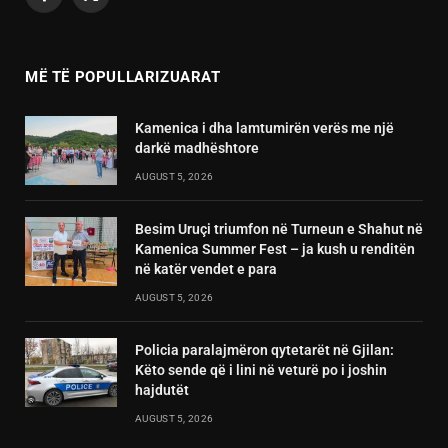
Facebook
X
(Twitter)
MË TË POPULLARIZUARAT
Kamenica i dha lamtumirën verës me një
darkë madhështore
AUGUST 5, 2026
Besim Uruçi triumfon në Turneun e Shahut në
Kamenica Summer Fest – ja kush u renditën
në katër vendet e para
AUGUST 5, 2026
Policia paralajmëron qytetarët në Gjilan:
Këto sende që i lini në veturë po i joshin
hajdutët
AUGUST 5, 2026