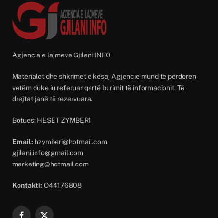
Agjencia e lajmeve Gjilani INFO
Materialet dhe shkrimet e kësaj Agjencie mund të përdoren
vetëm duke iu referuar qartë burimit të informacionit. Të
drejtat janë të rezervuara.
Botues: HESET ZYMBERI
Email:
hzymberi@hotmail.com
gjilani.info@gmail.com
marketing@hotmail.com
Kontakti:
O44176808