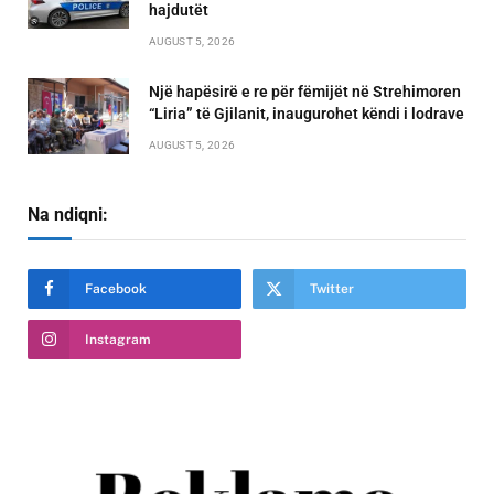
hajdutët
AUGUST 5, 2026
Një hapësirë e re për fëmijët në Strehimoren
“Liria” të Gjilanit, inaugurohet këndi i lodrave
AUGUST 5, 2026
Na ndiqni:
Facebook
Twitter
Instagram