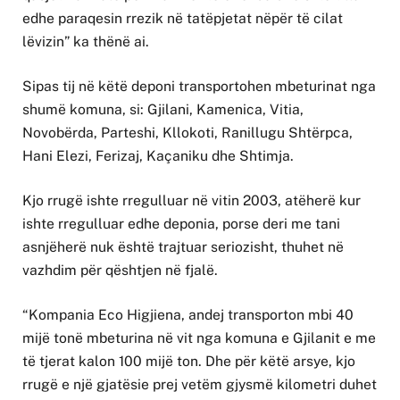
edhe paraqesin rrezik në tatëpjetat nëpër të cilat
lëvizin” ka thënë ai.
Sipas tij në këtë deponi transportohen mbeturinat nga
shumë komuna, si: Gjilani, Kamenica, Vitia,
Novobërda, Parteshi, Kllokoti, Ranillugu Shtërpca,
Hani Elezi, Ferizaj, Kaçaniku dhe Shtimja.
Kjo rrugë ishte rregulluar në vitin 2003, atëherë kur
ishte rregulluar edhe deponia, porse deri me tani
asnjëherë nuk është trajtuar seriozisht, thuhet në
vazhdim për qështjen në fjalë.
“Kompania Eco Higjiena, andej transporton mbi 40
mijë tonë mbeturina në vit nga komuna e Gjilanit e me
të tjerat kalon 100 mijë ton. Dhe për këtë arsye, kjo
rrugë e një gjatësie prej vetëm gjysmë kilometri duhet