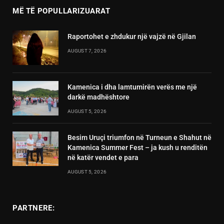
MË TË POPULLARIZUARAT
Raportohet e zhdukur një vajzë në Gjilan
AUGUST 7, 2026
Kamenica i dha lamtumirën verës me një
darkë madhështore
AUGUST 5, 2026
Besim Uruçi triumfon në Turneun e Shahut në
Kamenica Summer Fest – ja kush u renditën
në katër vendet e para
AUGUST 5, 2026
PARTNERE: