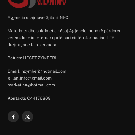
Agjencia e lajmeve Gjilani INFO
Materialet dhe shkrimet e kësaj Agjencie mund të përdoren
vetëm duke iu referuar qartë burimit të informacionit. Të
drejtat janë të rezervuara.
Botues: HESET ZYMBERI
Email:
hzymberi@hotmail.com
gjilani.info@gmail.com
marketing@hotmail.com
Kontakti:
O44176808
Facebook
X
(Twitter)