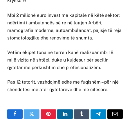
kryesore
Mbi 2 milionë euro investime kapitale në këtë sektor:
ndërtimi i ambulancës së re në lagjen Arbëri,
mamografia moderne, autoambulancat, pajisje të reja
stomatologjike dhe renovime të shumta.
Vetëm ekipet tona në terren kanë realizuar mbi 18
mijë vizita në shtëpi, duke u kujdesur për secilin
qytetar me përkushtim dhe profesionalizëm.
Pas 12 tetorit, vazhdojmë edhe më fuqishëm – për një
shëndetësi më afër qytetarëve dhe më cilësore.
Facebook
Twitter
Pinterest
LinkedIn
Tumblr
Telegram
Email