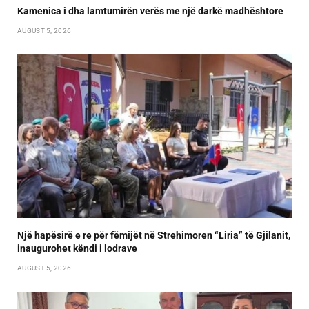
Kamenica i dha lamtumirën verës me një darkë madhështore
AUGUST 5, 2026
Një hapësirë e re për fëmijët në Strehimoren “Liria” të Gjilanit,
inaugurohet këndi i lodrave
AUGUST 5, 2026