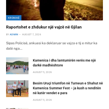
KRONIKË
Raportohet e zhdukur një vajzë në Gjilan
BY
ADMIN
AUGUST 7, 2026
Sipas Policisë, ankuesi ka deklaruar se vajza e tij e mitur ka
dalë nga…
Kamenica i dha lamtumirën verës me një
darkë madhështore
AUGUST 5, 2026
Besim Uruçi triumfon në Turneun e Shahut në
Kamenica Summer Fest – ja kush u renditën
në katër vendet e para
AUGUST 5, 2026