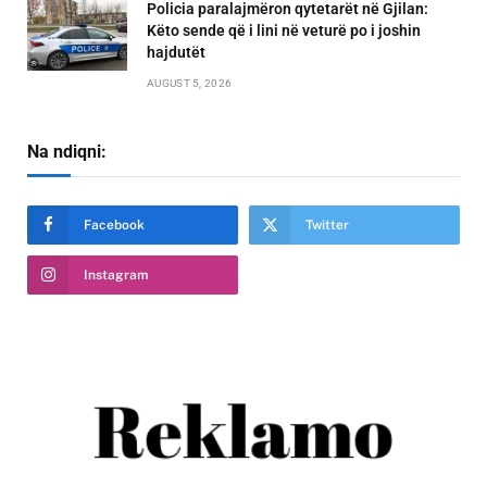
Policia paralajmëron qytetarët në Gjilan:
Këto sende që i lini në veturë po i joshin
hajdutët
AUGUST 5, 2026
Na ndiqni:
Facebook
Twitter
Instagram