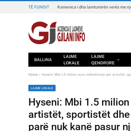
TË FUNDIT
Kamenica i dha lamtumirën verës me n
LAJME
LAJME
BALLINA
LOKALE
QENDRORE
Home
»
Hyseni: Mbi 1.5 milion euro mbështetje për artistët, s
LAJME LOKALE
Hyseni: Mbi 1.5 milion
artistët, sportistët dhe
parë nuk kanë pasur n