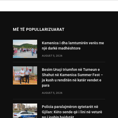
MË TË POPULLARIZUARAT
Kamenica i dha lamtumirën verës me
një darkë madhështore
AUGUST 5, 2026
Besim Uruçi triumfon në Turneun e
Shahut në Kamenica Summer Fest –
ja kush u renditën në katër vendet e
para
AUGUST 5, 2026
Policia paralajmëron qytetarët në
Gjilan: Këto sende që i lini në veturë
po i joshin hajdutët