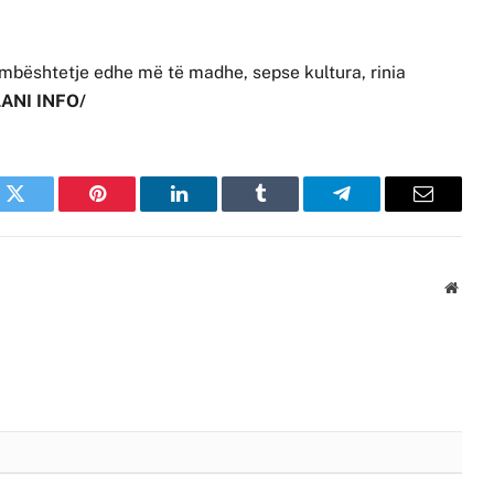
me mbështetje edhe më të madhe, sepse kultura, rinia
LANI INFO/
k
Twitter
Pinterest
LinkedIn
Tumblr
Telegram
Email
Websi