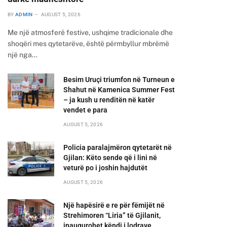
BY
ADMIN
AUGUST 5, 2026
Me një atmosferë festive, ushqime tradicionale dhe
shoqëri mes qytetarëve, është përmbyllur mbrëmë
një nga…
Besim Uruçi triumfon në Turneun e
Shahut në Kamenica Summer Fest
– ja kush u renditën në katër
vendet e para
AUGUST 5, 2026
Policia paralajmëron qytetarët në
Gjilan: Këto sende që i lini në
veturë po i joshin hajdutët
AUGUST 5, 2026
Një hapësirë e re për fëmijët në
Strehimoren “Liria” të Gjilanit,
inaugurohet këndi i lodrave