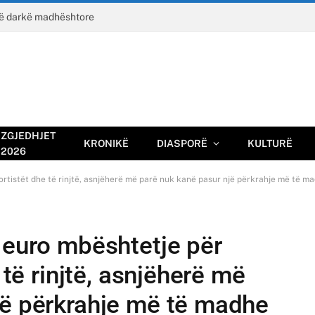
jë darkë madhështore
ZGJEDHJET
KRONIKË
DIASPORË
KULTURË
2026
portistët dhe të rinjtë, asnjëherë më parë nuk kanë pasur një përkrahje më të m
 euro mbështetje për
 të rinjtë, asnjëherë më
jë përkrahje më të madhe