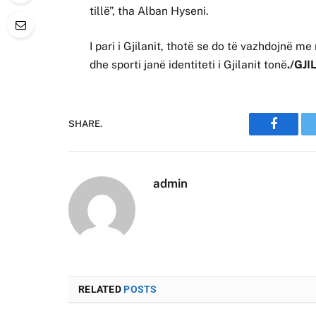
tillë”, tha Alban Hyseni.
I pari i Gjilanit, thotë se do të vazhdojnë 
dhe sporti janë identiteti i Gjilanit tonë
./GJI
SHARE.
Faceboo
admin
RELATED
POSTS