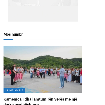
Mos humbni
LAJME LOKALE
Kamenica i dha lamtumirën verës me një
darkë madhështore