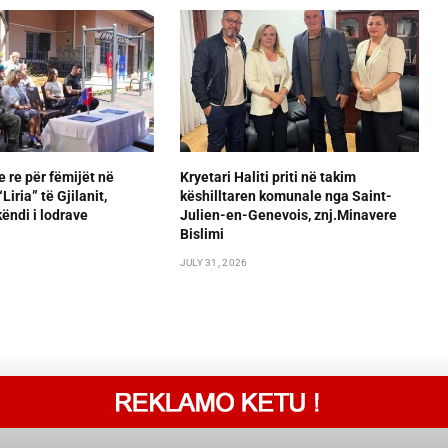
e re për fëmijët në
Kryetari Haliti priti në takim
iria” të Gjilanit,
këshilltaren komunale nga Saint-
ëndi i lodrave
Julien-en-Genevois, znj.Minavere
Bislimi
JULY 31, 2026