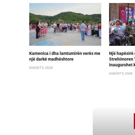
Kamenica i dha lamtumirën verës me
Një hapësirë 
një darkë madhështore
Strehimoren “L
inaugurohet k
AUGUST 5, 2026
AUGUST 5, 2026