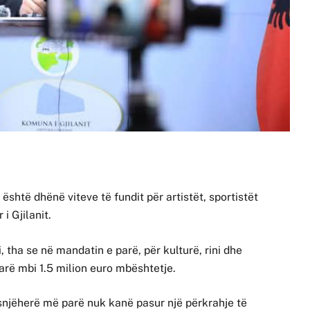
shtë dhënë viteve të fundit për artistët, sportistët
i Gjilanit.
, tha se në mandatin e parë, për kulturë, rini dhe
arë mbi 1.5 milion euro mbështetje.
t asnjëherë më parë nuk kanë pasur një përkrahje të