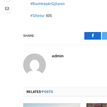
#BashkëpërGjilanin
#12tetor
105
SHARE.
Faceboo
admin
RELATED
POSTS