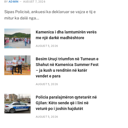
BY
ADMIN
AUGUST 7, 2026
Sipas Policisë, ankuesi ka deklaruar se vajza e tij e
mitur ka dalë nga…
Kamenica i dha lamtumirën verës
me një darkë madhështore
AUGUST 5, 2026
Besim Uruçi triumfon në Turneun e
Shahut në Kamenica Summer Fest
– ja kush u renditën në katër
vendet e para
AUGUST 5, 2026
Policia paralajmëron qytetarët në
Gjilan: Këto sende që i lini në
veturë po i joshin hajdutët
AUGUST 5, 2026