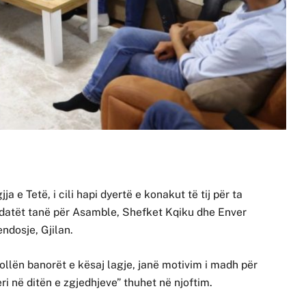
 e Tetë, i cili hapi dyertë e konakut të tij për ta
idatët tanë për Asamble, Shefket Kqiku dhe Enver
endosje, Gjilan.
ollën banorët e kësaj lagje, janë motivim i madh për
i në ditën e zgjedhjeve” thuhet në njoftim.