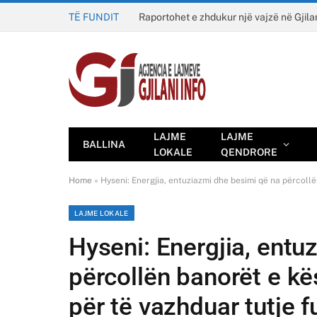
TË FUNDIT
Raportohet e zhdukur një vajzë në Gjila
LAJME
LAJME
BALLINA
LOKALE
QENDRORE
Home
»
Hyseni: Energjia, entuziazmi dhe besimi që na përcollë
LAJME LOKALE
Hyseni: Energjia, entu
përcollën banorët e kë
për të vazhduar tutje 