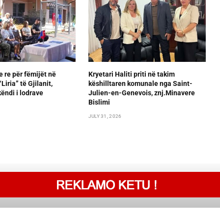
e re për fëmijët në
Kryetari Haliti priti në takim
iria” të Gjilanit,
këshilltaren komunale nga Saint-
ëndi i lodrave
Julien-en-Genevois, znj.Minavere
Bislimi
JULY 31, 2026