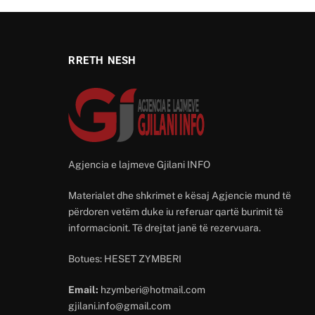
RRETH NESH
Agjencia e lajmeve Gjilani INFO
Materialet dhe shkrimet e kësaj Agjencie mund të
përdoren vetëm duke iu referuar qartë burimit të
informacionit. Të drejtat janë të rezervuara.
Botues: HESET ZYMBERI
Email:
hzymberi@hotmail.com
gjilani.info@gmail.com