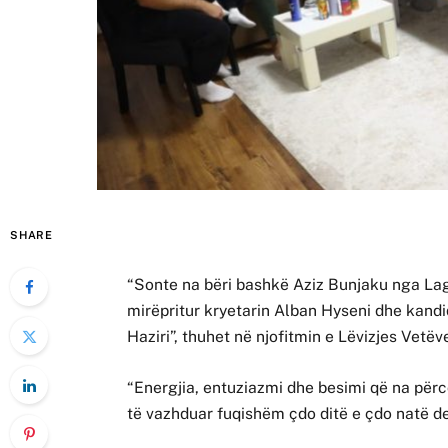
SHARE
“Sonte na bëri bashkë Aziz Bunjaku nga Lagjja
mirëpritur kryetarin Alban Hyseni dhe kand
Haziri”, thuhet në njofitmin e Lëvizjes Vetëv
“Energjia, entuziazmi dhe besimi që na përc
të vazhduar fuqishëm çdo ditë e çdo natë der