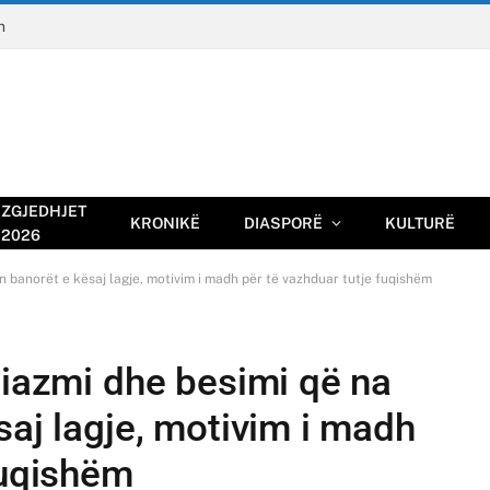
n
ZGJEDHJET
KRONIKË
DIASPORË
KULTURË
2026
n banorët e kësaj lagje, motivim i madh për të vazhduar tutje fuqishëm
ziazmi dhe besimi që na
saj lagje, motivim i madh
fuqishëm