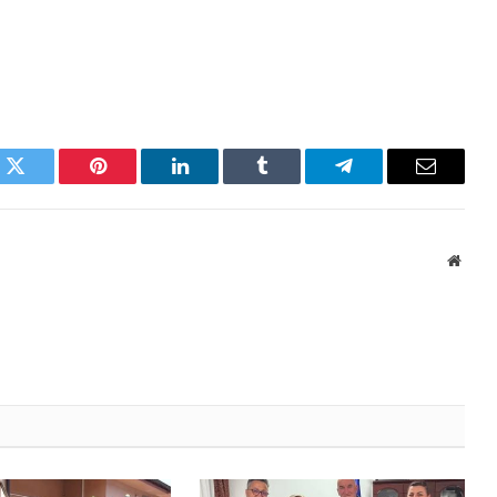
k
Twitter
Pinterest
LinkedIn
Tumblr
Telegram
Email
Websi