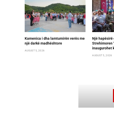
Kamenica i dha lamtumirën verës me
Një hapësirë 
një darkë madhështore
Strehimoren “L
inaugurohet k
AUGUST 5, 2026
AUGUST 5, 2026