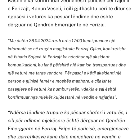
Rastin e ka konfirmuar zëdhënësi i policisë për rajonin
e Ferizajt, Kanun Veseli, i cili gjithashtu bëri të ditur se
ngasësi i veturës ka pësuar lëndime dhe është
dërguar në Qendrën Emergjente në Ferizaj.
“Me datën 26.04.2024 rreth orës 17:00 kemi pranuar një
informatë se në rrugën magjistrale Ferizaj-Gjilan, konkretisht
në fshatin Sojevë të Ferizajt ka ndodhur një aksident
komunikacioni, ku janë pëfshirë një kamion transportues dhe
një veturë me targa vendore. Për pasoj e këtij akaidenti një
person e gjinisë femër e moshës madhore, e cila ishte
pasagjere në veturë ka humbur jetën, vdekja e saj është
konfirmuar nga mjekët kujdestarë në vendin e ngjarjes”.
“Ndërsa lëndime trupore ka pësuar shoferi i veturës, i
cili për ndihmë mjekësore është dërguar në Qendrën
Emergjente në Ferizaj. Ekipe të policisë, emergjencave
dhe zjarrëfikësve kanë dalë menjëherë në vendin e