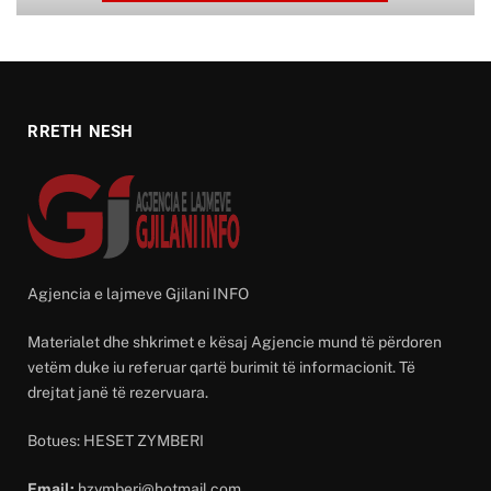
RRETH NESH
Agjencia e lajmeve Gjilani INFO
Materialet dhe shkrimet e kësaj Agjencie mund të përdoren
vetëm duke iu referuar qartë burimit të informacionit. Të
drejtat janë të rezervuara.
Botues: HESET ZYMBERI
Email:
hzymberi@hotmail.com