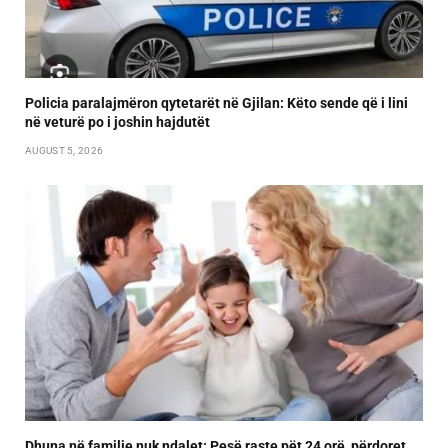
Policia paralajmëron qytetarët në Gjilan: Këto sende që i lini
në veturë po i joshin hajdutët
AUGUST 5, 2026
Dhuna në familje nuk ndalet: Pesë raste pët 24 orë, përdoret