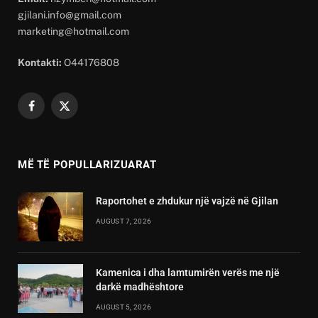
gjilani.info@gmail.com
marketing@hotmail.com
Kontakti:
O44176808
Facebook
X
(Twitter)
MË TË POPULLARIZUARAT
Raportohet e zhdukur një vajzë në Gjilan
AUGUST 7, 2026
Kamenica i dha lamtumirën verës me një
darkë madhështore
AUGUST 5, 2026