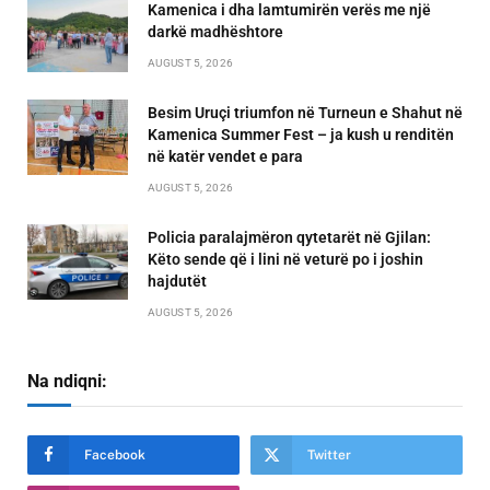
Kamenica i dha lamtumirën verës me një
darkë madhështore
AUGUST 5, 2026
Besim Uruçi triumfon në Turneun e Shahut në
Kamenica Summer Fest – ja kush u renditën
në katër vendet e para
AUGUST 5, 2026
Policia paralajmëron qytetarët në Gjilan:
Këto sende që i lini në veturë po i joshin
hajdutët
AUGUST 5, 2026
Na ndiqni:
Facebook
Twitter