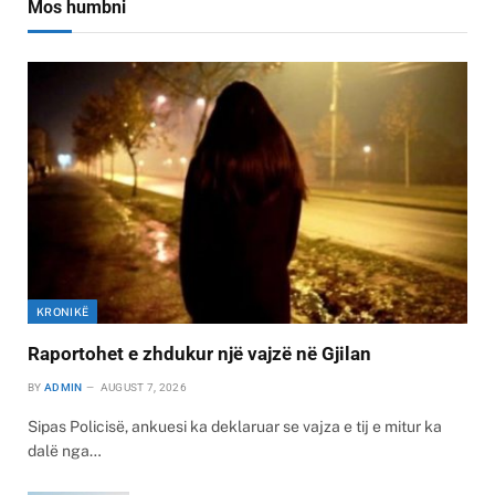
Mos humbni
KRONIKË
Raportohet e zhdukur një vajzë në Gjilan
BY
ADMIN
AUGUST 7, 2026
Sipas Policisë, ankuesi ka deklaruar se vajza e tij e mitur ka
dalë nga…