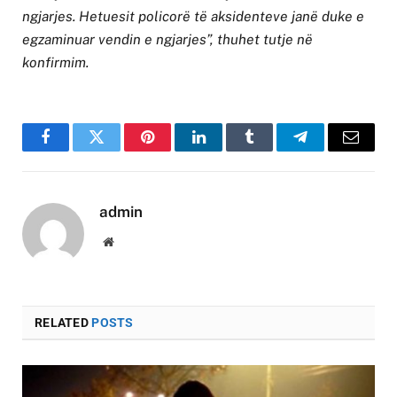
ngjarjes. Hetuesit policorë të aksidenteve janë duke e
egzaminuar vendin e ngjarjes”, thuhet tutje në
konfirmim.
Facebook
Twitter
Pinterest
LinkedIn
Tumblr
Telegram
Email
admin
Website
RELATED
POSTS