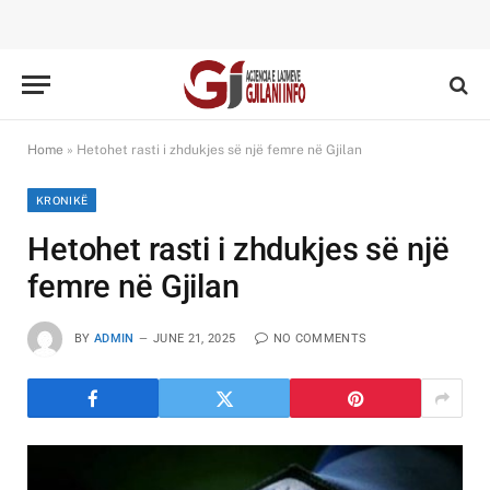
Home
»
Hetohet rasti i zhdukjes së një femre në Gjilan
KRONIKË
Hetohet rasti i zhdukjes së një
femre në Gjilan
BY
ADMIN
JUNE 21, 2025
NO COMMENTS