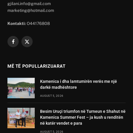
gjilani.info@gmail.com
marketing@hotmail.com
Kontakti:
O44176808
Facebook
X
(Twitter)
MË TË POPULLARIZUARAT
Kamenica i dha lamtumirën verës me një
darkë madhështore
AUGUST 5, 2026
Besim Uruçi triumfon në Turneun e Shahut në
Kamenica Summer Fest – ja kush u renditën
në katër vendet e para
AUGUST 5, 2026