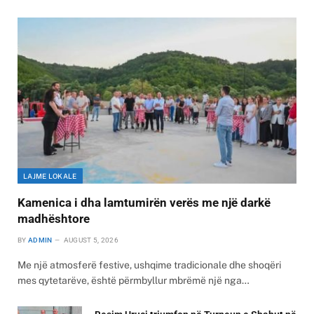
LAJME LOKALE
Kamenica i dha lamtumirën verës me një darkë
madhështore
BY
ADMIN
AUGUST 5, 2026
Me një atmosferë festive, ushqime tradicionale dhe shoqëri
mes qytetarëve, është përmbyllur mbrëmë një nga…