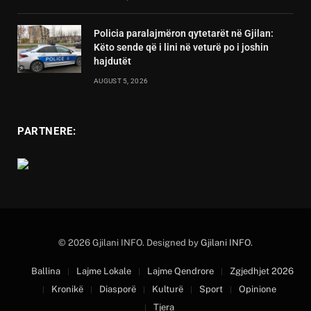
Policia paralajmëron qytetarët në Gjilan:
Këto sende që i lini në veturë po i joshin
hajdutët
AUGUST 5, 2026
PARTNERE:
© 2026 Gjilani INFO. Designed by
Gjilani INFO
.
Ballina
Lajme Lokale
Lajme Qendrore
Zgjedhjet 2026
Kronikë
Diasporë
Kulturë
Sport
Opinione
Tjera