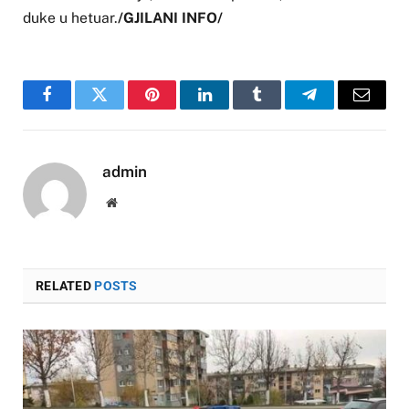
duke u hetuar.
/GJILANI INFO/
Facebook
Twitter
Pinterest
LinkedIn
Tumblr
Telegram
Email
admin
Website
RELATED
POSTS