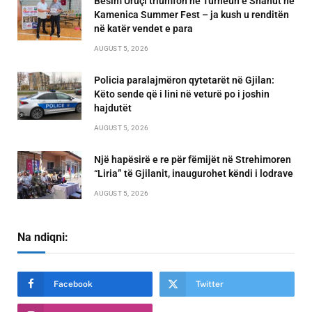
Besim Uruçi triumfon në Turneun e Shahut në
Kamenica Summer Fest – ja kush u renditën
në katër vendet e para
AUGUST 5, 2026
Policia paralajmëron qytetarët në Gjilan:
Këto sende që i lini në veturë po i joshin
hajdutët
AUGUST 5, 2026
Një hapësirë e re për fëmijët në Strehimoren
“Liria” të Gjilanit, inaugurohet këndi i lodrave
AUGUST 5, 2026
Na ndiqni:
Facebook
Twitter