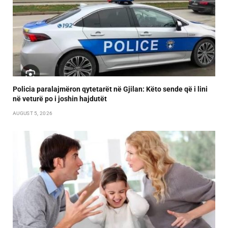
Policia paralajmëron qytetarët në Gjilan: Këto sende që i lini
në veturë po i joshin hajdutët
AUGUST 5, 2026