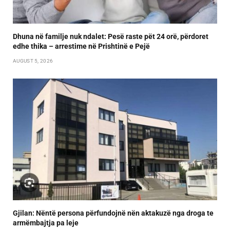
Dhuna në familje nuk ndalet: Pesë raste pët 24 orë, përdoret
edhe thika – arrestime në Prishtinë e Pejë
AUGUST 5, 2026
Gjilan: Nëntë persona përfundojnë nën aktakuzë nga droga te
armëmbajtja pa leje