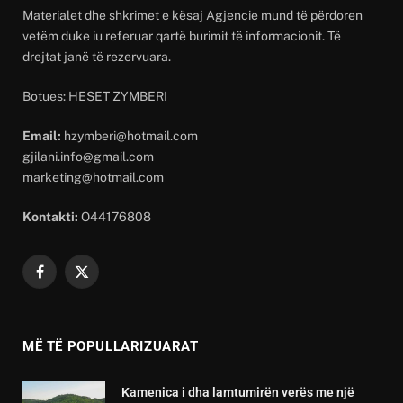
Materialet dhe shkrimet e kësaj Agjencie mund të përdoren
vetëm duke iu referuar qartë burimit të informacionit. Të
drejtat janë të rezervuara.
Botues: HESET ZYMBERI
Email:
hzymberi@hotmail.com
gjilani.info@gmail.com
marketing@hotmail.com
Kontakti:
O44176808
Facebook
X
(Twitter)
MË TË POPULLARIZUARAT
Kamenica i dha lamtumirën verës me një