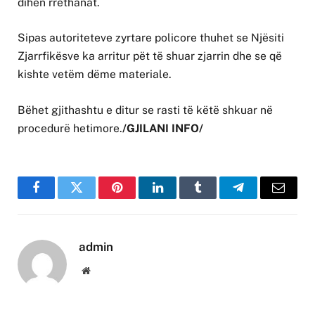
dihen rrethanat.
Sipas autoriteteve zyrtare policore thuhet se Njësiti
Zjarrfikësve ka arritur pët të shuar zjarrin dhe se që
kishte vetëm dëme materiale.
Bëhet gjithashtu e ditur se rasti të këtë shkuar në
procedurë hetimore.
/GJILANI INFO/
Facebook
Twitter
Pinterest
LinkedIn
Tumblr
Telegram
Email
admin
Website