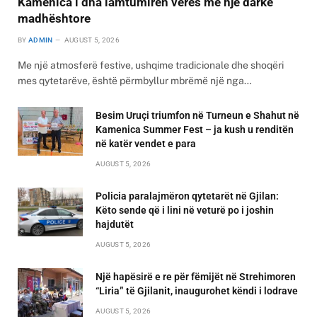
Kamenica i dha lamtumirën verës me një darkë
madhështore
BY
ADMIN
AUGUST 5, 2026
Me një atmosferë festive, ushqime tradicionale dhe shoqëri
mes qytetarëve, është përmbyllur mbrëmë një nga…
Besim Uruçi triumfon në Turneun e Shahut në
Kamenica Summer Fest – ja kush u renditën
në katër vendet e para
AUGUST 5, 2026
Policia paralajmëron qytetarët në Gjilan:
Këto sende që i lini në veturë po i joshin
hajdutët
AUGUST 5, 2026
Një hapësirë e re për fëmijët në Strehimoren
“Liria” të Gjilanit, inaugurohet këndi i lodrave
AUGUST 5, 2026