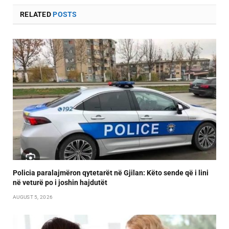
RELATED
POSTS
Policia paralajmëron qytetarët në Gjilan: Këto sende që i lini
në veturë po i joshin hajdutët
AUGUST 5, 2026