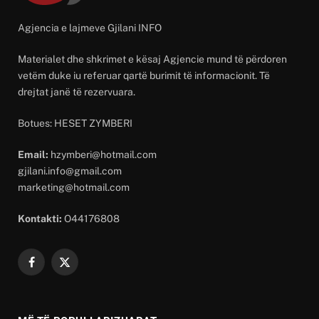
Agjencia e lajmeve Gjilani INFO
Materialet dhe shkrimet e kësaj Agjencie mund të përdoren
vetëm duke iu referuar qartë burimit të informacionit. Të
drejtat janë të rezervuara.
Botues: HESET ZYMBERI
Email:
hzymberi@hotmail.com
gjilani.info@gmail.com
marketing@hotmail.com
Kontakti:
O44176808
Facebook
X
(Twitter)