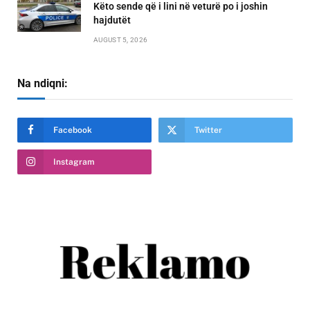
Këto sende që i lini në veturë po i joshin
hajdutët
AUGUST 5, 2026
Na ndiqni:
Facebook
Twitter
Instagram