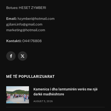
Botues: HESET ZYMBERI
Email:
hzymberi@hotmail.com
gjilani.info@gmail.com
marketing@hotmail.com
Kontakti:
O44176808
Facebook
X
(Twitter)
MË TË POPULLARIZUARAT
Kamenica i dha lamtumirën verës me një
darkë madhështore
AUGUST 5, 2026