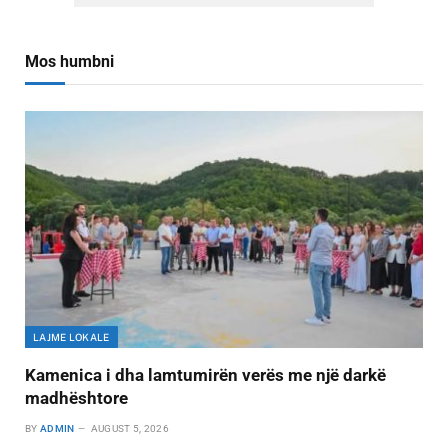
Mos humbni
LAJME LOKALE
Kamenica i dha lamtumirën verës me një darkë
madhështore
BY
ADMIN
AUGUST 5, 2026