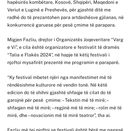
hapësirës kombëtare, Kosovë, Shqipëri, Maqedoni e
Veriut e Luginë e Preshevës, për gjashtë ditë me
radhë do të prezantohen para artdashësve gjilanas, në
konkurrencë garuese për pesë çmime të parapara.
Migjen Fazliu, drejtor i Organizatës Joqeveritare “Varg
e Vi”, e cila është organizatore e festivalit të dramës
“Talia e Flakës 2024”, në hapje të këtij festivali i
njoftoi mysafirët prezentë me programin e paraparë.
“Ky festival mbetet njëri nga manifestimet më të
rëndësishme kulturore në vendin tonë. Në këtë
edicion do të shihni gjashtë shfaqje të cilat do të
garojnë për pesë çmime: – Tekstin më të mirë; –
shfaqjen më të mirë; – regjinë më të mire; – rolin më të
mirë, dhe – novacionin më të mirë teatror”, tha ai.
Fazliu më tej njoftoi se festivali është bërë me pagesë