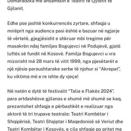
Domaradzka me ansamblin e Teatrit të Qytetit të
Gjilanit.
Edhe pse jashtë konkurrencës zyrtare, shfaqja u
mirëprit nga audienca pasi është e bazuar në ngjarje
të vërtetë, gjegjësisht e shkruar mbi tregime për
masakrën ndaj familjes Bogujevci në Podujevë, gjatë
luftës së fundit në Kosovë.
Familja Bogujevci u vra
mizorisht më 28 mars të vitit 1999, nga pjesëtarët e
një njësie paraushtarake serbe të njohur si “Akrepat”,
ku viktima më e re ishte dy vjeçe!
Në natën e dytë të festivalit “Talia e Flakës 2024”,
para artdashësve gjilanas e shumë më shumë se kaq,
prezantohet shfaqja e përbashkët e realizuar nga
aktorë të tri trupave teatrale: Teatri Kombëtar i
Shqipërisë, Teatri Shqiptar i Maqedonisë së Veriut dhe
Teatri Kombëtar i Kosovës, e cila shfaqje po pritet me