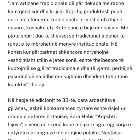
“Jam artizane tradicionale që për dekada me radhë
kam qëndisur dhe krijuar lloj -lloj produktesh punë
dore me elemente tradicionale, si veshëmbathje e
dekore, kasnakë etj. Këtë punë e bëjë me pasion. Me
plotë shpirt dua të theksoj se tradicionalja duhet të
ruhet e të mbrohet në mënyrë institucionale. Në
kohën kur përparimet shkencore ndryshojnë
vazhdimisht stilin e jetës sonë, është thelbësore të
kuptojmë se gjërat tradicionale dhe të vjetra, përbëjnë
pasurinë që na lidhë me kujtimin dhe identitetin tonë
kolektiv”, tha ajo.
Në hapje të edicionit të 33-të, para ardashësve
gjilanas, jashtë konkurrencës zyrtare është risjellur
drama e autores britanike, Sara Hehir “Kopshti i
hijeve”, e vënë në skenë kohë më parë nga regjisorja e
natyralizuar angleze me origjinë polake, Nastasja