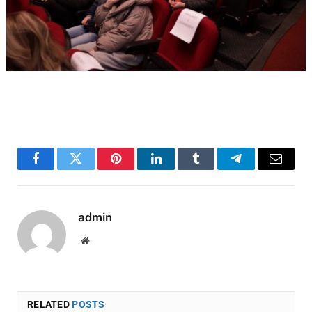
Facebook
Twitter
Pinterest
LinkedIn
Tumblr
Telegram
Email
admin
Website
RELATED
POSTS