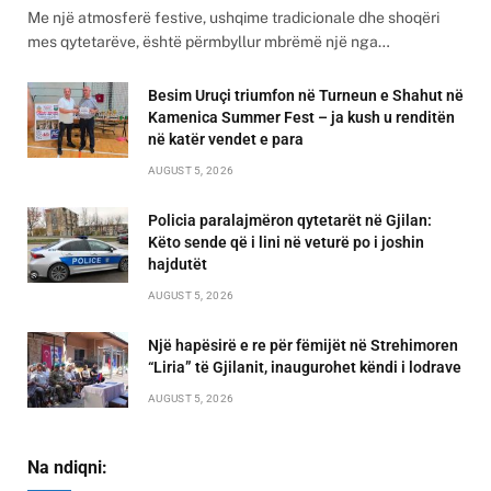
Me një atmosferë festive, ushqime tradicionale dhe shoqëri
mes qytetarëve, është përmbyllur mbrëmë një nga…
Besim Uruçi triumfon në Turneun e Shahut në
Kamenica Summer Fest – ja kush u renditën
në katër vendet e para
AUGUST 5, 2026
Policia paralajmëron qytetarët në Gjilan:
Këto sende që i lini në veturë po i joshin
hajdutët
AUGUST 5, 2026
Një hapësirë e re për fëmijët në Strehimoren
“Liria” të Gjilanit, inaugurohet këndi i lodrave
AUGUST 5, 2026
Na ndiqni: