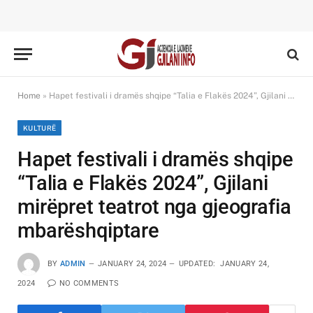
Home
»
Hapet festivali i dramës shqipe “Talia e Flakës 2024”, Gjilani mirëpret teatrot nga gjeografia mbarëshqiptare
KULTURË
Hapet festivali i dramës shqipe
“Talia e Flakës 2024”, Gjilani
mirëpret teatrot nga gjeografia
mbarëshqiptare
BY
ADMIN
JANUARY 24, 2024
UPDATED:
JANUARY 24,
2024
NO COMMENTS