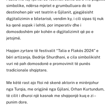
simbolike, ndërsa mjetet e grumbulluara do të
destinohen për vet teatrin e Gjilanit, gjegjësisht
digjitalizimin e biletarisë, vendim ky, i cili sipas tij nuk
ka qenë aspak i lehtë, por imperativ dhe i
domosdoshëm për kohën e digjitalizimit që po e
jetojmë.
Hapjen zyrtare të festivalit “Talia e Flakës 2024” e
bëri artizanja, Bedrije Shurdhani, e cila simbolikisht
vuri në pah domosdonë e promovimit të punës
tradicionale shqiptare.
Me këtë rast ajo ftoi në skenë aktorin e mirënjohur
nga Turqia, me origjinë nga Gjilani, Orhan Kurtundum,
të cilit i dhuroi një kasnak me shqiponjë kuq e zi –
punim dore.