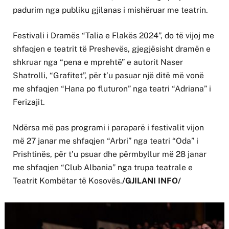
padurim nga publiku gjilanas i mishëruar me teatrin.
Festivali i Dramës “Talia e Flakës 2024”, do të vijoj me
shfaqjen e teatrit të Preshevës, gjegjësisht dramën e
shkruar nga “pena e mprehtë” e autorit Naser
Shatrolli, “Grafitet”, për t’u pasuar një ditë më vonë
me shfaqjen “Hana po fluturon” nga teatri “Adriana” i
Ferizajit.
Ndërsa më pas programi i paraparë i festivalit vijon
më 27 janar me shfaqjen “Arbri” nga teatri “Oda” i
Prishtinës, për t’u psuar dhe përmbyllur më 28 janar
me shfaqjen “Club Albania” nga trupa teatrale e
Teatrit Kombëtar të Kosovës.
/GJILANI INFO/