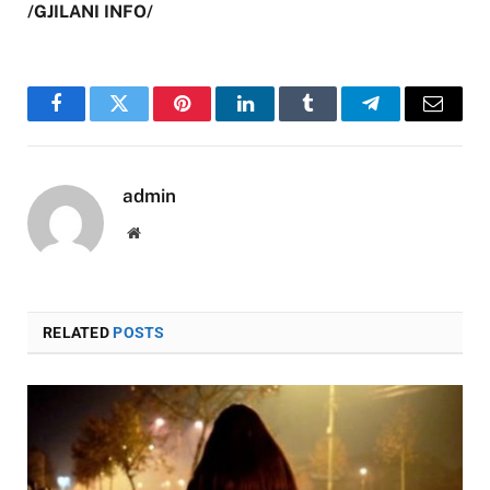
/GJILANI INFO/
Facebook
Twitter
Pinterest
LinkedIn
Tumblr
Telegram
Email
admin
Website
RELATED
POSTS