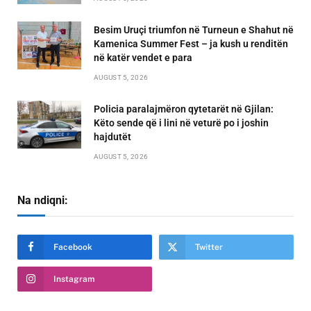
Besim Uruçi triumfon në Turneun e Shahut në
Kamenica Summer Fest – ja kush u renditën
në katër vendet e para
AUGUST 5, 2026
Policia paralajmëron qytetarët në Gjilan:
Këto sende që i lini në veturë po i joshin
hajdutët
AUGUST 5, 2026
Na ndiqni:
Facebook
Twitter
Instagram