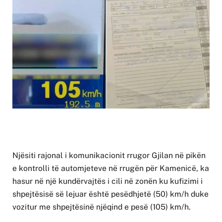
Njësiti rajonal i komunikacionit rrugor Gjilan në pikën
e kontrolli të automjeteve në rrugën për Kamenicë, ka
hasur në një kundërvajtës i cili në zonën ku kufizimi i
shpejtësisë së lejuar është pesëdhjetë (50) km/h duke
vozitur me shpejtësinë njëqind e pesë (105) km/h.