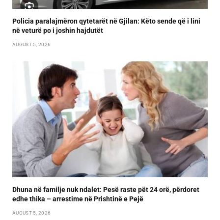
Policia paralajmëron qytetarët në Gjilan: Këto sende që i lini
në veturë po i joshin hajdutët
AUGUST 5, 2026
Dhuna në familje nuk ndalet: Pesë raste pët 24 orë, përdoret
edhe thika – arrestime në Prishtinë e Pejë
AUGUST 5, 2026