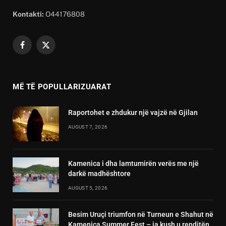
Kontakti:
O44176808
Facebook
X
(Twitter)
MË TË POPULLARIZUARAT
Raportohet e zhdukur një vajzë në Gjilan
AUGUST 7, 2026
Kamenica i dha lamtumirën verës me një
darkë madhështore
AUGUST 5, 2026
Besim Uruçi triumfon në Turneun e Shahut në
Kamenica Summer Fest – ja kush u renditën