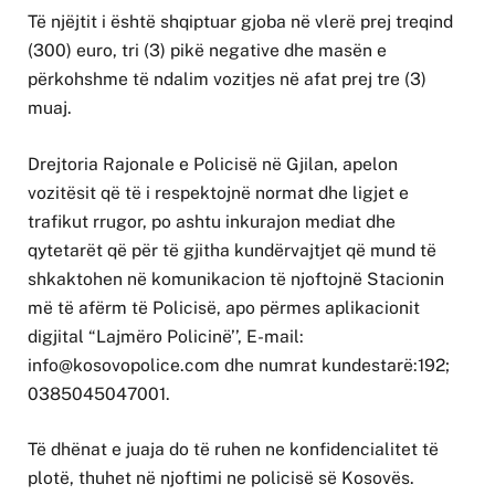
Të njëjtit i është shqiptuar gjoba në vlerë prej treqind
(300) euro, tri (3) pikë negative dhe masën e
përkohshme të ndalim vozitjes në afat prej tre (3)
muaj.
Drejtoria Rajonale e Policisë në Gjilan, apelon
vozitësit që të i respektojnë normat dhe ligjet e
trafikut rrugor, po ashtu inkurajon mediat dhe
qytetarët që për të gjitha kundërvajtjet që mund të
shkaktohen në komunikacion të njoftojnë Stacionin
më të afërm të Policisë, apo përmes aplikacionit
digjital “Lajmëro Policinë’’, E-mail:
info@kosovopolice.com
dhe numrat kundestarë:192;
0385045047001.
Të dhënat e juaja do të ruhen ne konfidencialitet të
plotë, thuhet në njoftimi ne policisë së Kosovës.