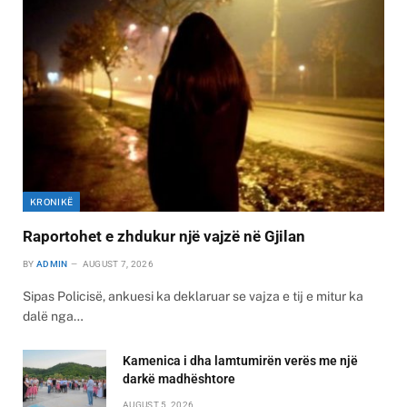
KRONIKË
Raportohet e zhdukur një vajzë në Gjilan
BY
ADMIN
AUGUST 7, 2026
Sipas Policisë, ankuesi ka deklaruar se vajza e tij e mitur ka
dalë nga…
Kamenica i dha lamtumirën verës me një
darkë madhështore
AUGUST 5, 2026