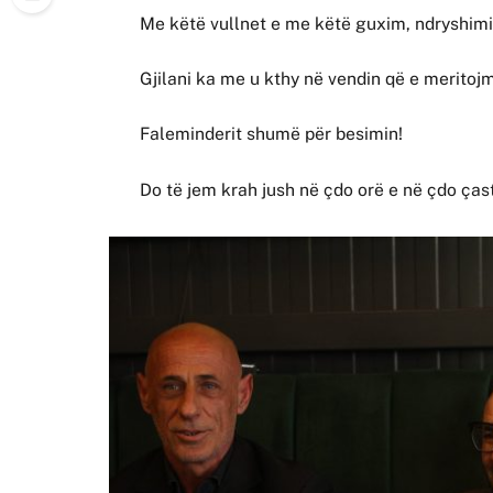
Me këtë vullnet e me këtë guxim, ndryshimi
Gjilani ka me u kthy në vendin që e meritojm
Faleminderit shumë për besimin!
Do të jem krah jush në çdo orë e në çdo ça