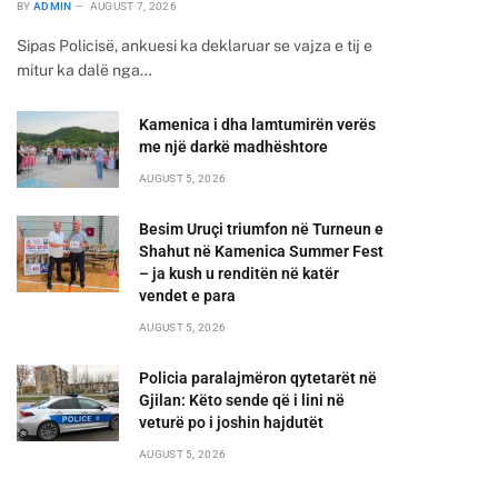
BY
ADMIN
AUGUST 7, 2026
Sipas Policisë, ankuesi ka deklaruar se vajza e tij e
mitur ka dalë nga…
Kamenica i dha lamtumirën verës
me një darkë madhështore
AUGUST 5, 2026
Besim Uruçi triumfon në Turneun e
Shahut në Kamenica Summer Fest
– ja kush u renditën në katër
vendet e para
AUGUST 5, 2026
Policia paralajmëron qytetarët në
Gjilan: Këto sende që i lini në
veturë po i joshin hajdutët
AUGUST 5, 2026