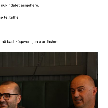
 nuk ndalet asnjëherë.
ë të gjithë!
st në bashkëqeverisjen e ardhshme!