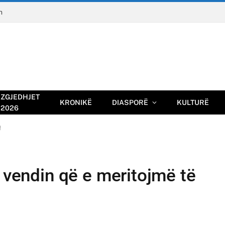
n
ZGJEDHJET
KRONIKË
DIASPORË
KULTURË
2026
!
ë vendin që e meritojmë të