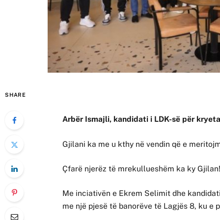
SHARE
Arbër Ismajli, kandidati i LDK-së për kryet
Gjilani ka me u kthy në vendin që e meritojm
Çfarë njerëz të mrekullueshëm ka ky Gjilan
Me inciativën e Ekrem Selimit dhe kandidat
me një pjesë të banorëve të Lagjës 8, ku e pa