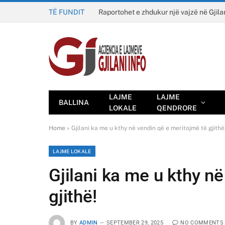
TË FUNDIT
Raportohet e zhdukur një vajzë në Gjila
LAJME
LAJME
BALLINA
LOKALE
QENDRORE
Home
»
Gjilani ka me u kthy në vendin që e meritojmë të gjithë
LAJME LOKALE
Gjilani ka me u kthy n
gjithë!
BY
ADMIN
SEPTEMBER 29, 2025
NO COMMENTS