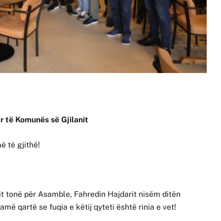
ar të Komunës së Gjilanit
ë të gjithë!
!
it tonë për Asamble, Fahredin Hajdarit nisëm ditën
më qartë se fuqia e këtij qyteti është rinia e vet!