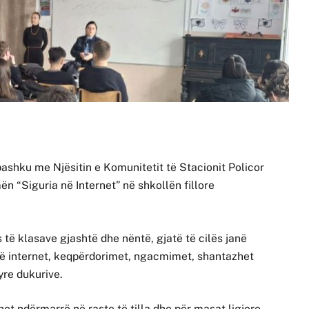
bashku me Njësitin e Komunitetit të Stacionit Policor
ën “Siguria në Internet” në shkollën fillore
 të klasave gjashtë dhe nëntë, gjatë të cilës janë
 në internet, keqpërdorimet, ngacmimet, shantazhet
yre dukurive.
et ndërmarrë në raste të tilla dhe për masat ligjore