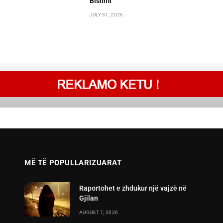
Bislimi
JULY 31, 2026
MË TË POPULLARIZUARAT
Raportohet e zhdukur një vajzë në
Gjilan
AUGUST 7, 2026