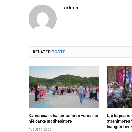
admin
RELATED
POSTS
Kamenica i dha lamtumirën verës me
Një hapësirë 
një darkë madhështore
Strehimoren “L
inaugurohet k
AUGUST 5, 2026