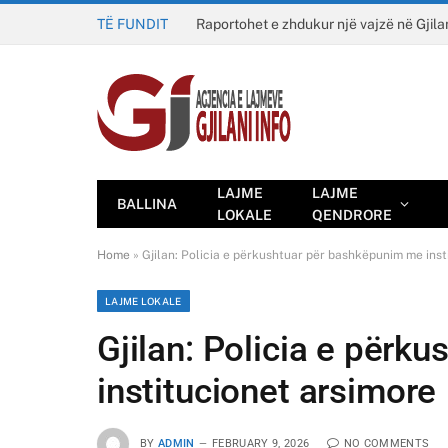
TË FUNDIT
Raportohet e zhdukur një vajzë në Gjila
LAJME
LAJME
BALLINA
LOKALE
QENDRORE
Home
»
Gjilan: Policia e përkushtuar për bashkëpunim me inst
LAJME LOKALE
Gjilan: Policia e përk
institucionet arsimore
BY
ADMIN
FEBRUARY 9, 2026
NO COMMENTS