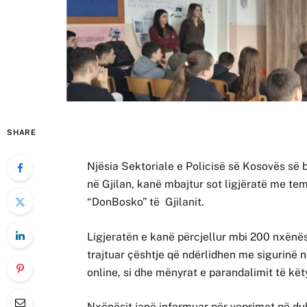
SHARE
Njësia Sektoriale e Policisë së Kosovës së 
në Gjilan, kanë mbajtur sot ligjëratë me tem
“DonBosko” të Gjilanit.
Ligjeratën e kanë përcjellur mbi 200 nxënës
trajtuar çështje që ndërlidhen me sigurinë
online, si dhe mënyrat e parandalimit të kët
Nxënësit janë informuar për veprimet që duh