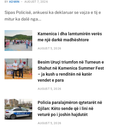
BY
ADMIN
AUGUST 7, 2026
Sipas Policisë, ankuesi ka deklaruar se vajza e tij e
mitur ka dalë nga…
Kamenica i dha lamtumirën verës
me një darkë madhështore
AUGUST 5, 2026
Besim Uruçi triumfon në Turneun e
Shahut në Kamenica Summer Fest
– ja kush u renditën në katër
vendet e para
AUGUST 5, 2026
Policia paralajmëron qytetarët në
Gjilan: Këto sende që i lini në
veturë po i joshin hajdutët
AUGUST 5, 2026