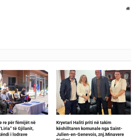
Websi
e re për fëmijët në
Kryetari Haliti priti në takim
iria” të Gjilanit,
këshilltaren komunale nga Saint-
ëndi i lodrave
Julien-en-Genevois, znj.Minavere