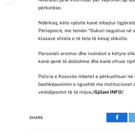
përkatëse.
Ndërkaq, këto njësite kanë mbajtur ligjërat
Përlepnicë, me temën “Dukuri negative në s
klasave shtata e të teta të kësaj shkolle.
Personeli arsimor dhe nxënësit e këtyre shk
kanë qenë të dobishme dhe kanë ofruar njohu
Policia e Kosovës mbetet e përkushtuar në 
bashkëpunimin e ngushtë me institucionet ar
vetëdijesimit të të rinjve
./Gjilani INFO/
SHARE.
Faceboo