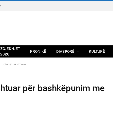
n
ZGJEDHJET
KRONIKË
DIASPORË
KULTURË
2026
itucionet arsimore
ushtuar për bashkëpunim me