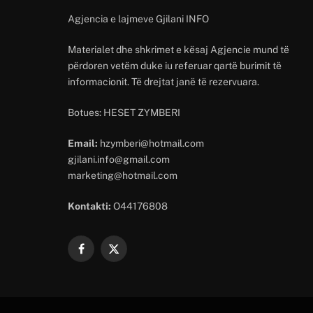
Agjencia e lajmeve Gjilani INFO
Materialet dhe shkrimet e kësaj Agjencie mund të
përdoren vetëm duke iu referuar qartë burimit të
informacionit. Të drejtat janë të rezervuara.
Botues: HESET ZYMBERI
Email:
hzymberi@hotmail.com
gjilani.info@gmail.com
marketing@hotmail.com
Kontakti:
O44176808
Facebook
X
(Twitter)