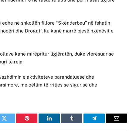
ë edhe në shkollën fillore “Skënderbeu” në fshatin
hoqëri dhe Drogat”, ku kanë marrë pjesë nxënësit e
ollave kanë mirëpritur ligjëratën, duke vlerësuar se
ri të reja.
vazhdimin e aktiviteteve parandaluese dhe
simore, me qëllim të rritjes së sigurisë dhe
k
Twitter
Pinterest
LinkedIn
Tumblr
Telegram
Email