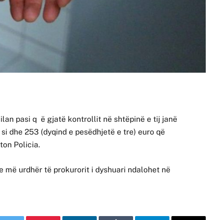
lan pasi q ë gjatë kontrollit në shtëpinë e tij janë
i dhe 253 (dyqind e pesëdhjetë e tre) euro që
ton Policia.
e më urdhër të prokurorit i dyshuari ndalohet në