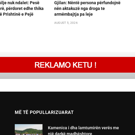
lje nuk ndalet: Pesë
Gjilan: Nëntë persona përfundojnë
orë, përdoret edhe thika
nën aktakuzë nga droga te
ë Prishtinë e Pejë
armëmbajtja pa leje
AUGUST 5, 2026
MË TË POPULLARIZUARAT
Kamenica i dha lamtumirën verës me
një darkë madhështore