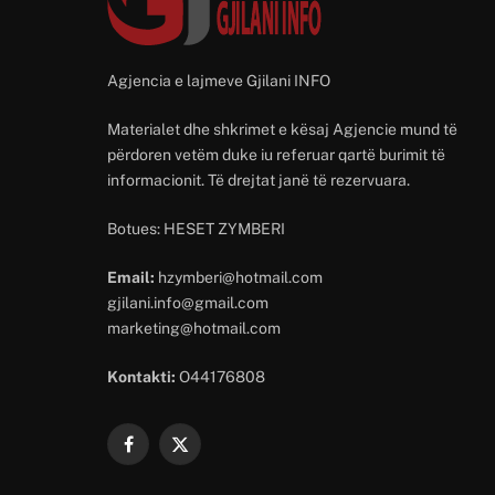
Agjencia e lajmeve Gjilani INFO
Materialet dhe shkrimet e kësaj Agjencie mund të
përdoren vetëm duke iu referuar qartë burimit të
informacionit. Të drejtat janë të rezervuara.
Botues: HESET ZYMBERI
Email:
hzymberi@hotmail.com
gjilani.info@gmail.com
marketing@hotmail.com
Kontakti:
O44176808
Facebook
X
(Twitter)