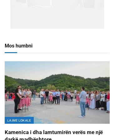
Mos humbni
LAJME LOKALE
Kamenica i dha lamtumirën verës me një
darkë madhështore