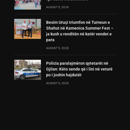
AUGUST 5, 2026
Besim Uruçi triumfon në Turneun e
Shahut në Kamenica Summer Fest –
ja kush u renditën në katër vendet e
para
AUGUST 5, 2026
Policia paralajmëron qytetarët në
Gjilan: Këto sende që i lini në veturë
po i joshin hajdutët
AUGUST 5, 2026