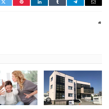
k
Twitter
Pinterest
LinkedIn
Tumblr
Telegram
Email
Websi