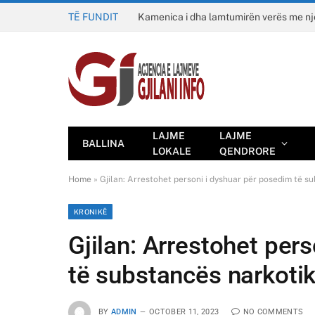
TË FUNDIT
Kamenica i dha lamtumirën verës me n
LAJME
LAJME
BALLINA
LOKALE
QENDRORE
Home
»
Gjilan: Arrestohet personi i dyshuar për posedim të s
KRONIKË
Gjilan: Arrestohet per
të substancës narkoti
BY
ADMIN
OCTOBER 11, 2023
NO COMMENTS