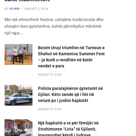
BY
ADMIN
AUGUST 5, 2026
Me një atmosferë festive, ushqime tradicionale dhe
shoqëri mes qytetarëve, është përmbyllur mbrëmë
një nga…
Besim Uruçi triumfon në Turneun e
Shahut në Kamenica Summer Fest
– ja kush u renditën në katër
vendet e para
AUGUST 5, 2026
Policia paralajmëron qytetarët në
Gjilan: Këto sende që i lini në
veturë po i joshin hajdutët
AUGUST 5, 2026
Një hapësirë e re për fëmijët në
Strehimoren “Liria” të Gjilanit,
inaugurohet këndi i lodrave