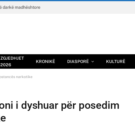
jë darkë madhështore
ZGJEDHJET
KRONIKË
DIASPORË
KULTURË
2026
ubstancës narkotike
soni i dyshuar për posedim
ke