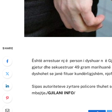
SHARE
Është arrestuar nj ë person i dyshuar n ë Gji
gjetur dhe sekuestruar 49 gram marihuanë s
dyshohet se janë fituar kundërligjshëm, njof
Sipas autoriteteve zyrtare policore thuhet s
mbajtje
./GJILANI INFO/