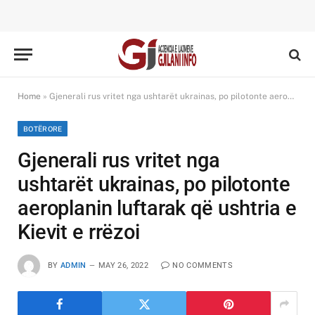
Home
»
Gjenerali rus vritet nga ushtarët ukrainas, po pilotonte aeroplanin luftarak që ushtria e Kievit e rrëzoi
BOTËRORE
Gjenerali rus vritet nga
ushtarët ukrainas, po pilotonte
aeroplanin luftarak që ushtria e
Kievit e rrëzoi
BY
ADMIN
MAY 26, 2022
NO COMMENTS