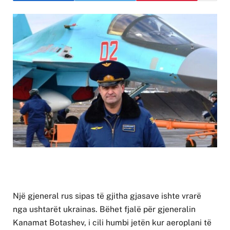
Një gjeneral rus sipas të gjitha gjasave ishte vrarë
nga ushtarët ukrainas. Bëhet fjalë për gjeneralin
Kanamat Botashev, i cili humbi jetën kur aeroplani të