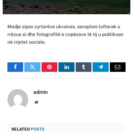
Madje sipas zyrtarëve ukrainas, aeroplani luftarak u
rrëzua si dhe fotografitë e copëzave të tij u publikuan
në rrjetet sociale.
Facebook
Twitter
Pinterest
LinkedIn
Tumblr
Telegram
Email
admin
Website
RELATED
POSTS