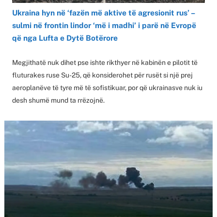
Ukraina hyn në ‘fazën më aktive të agresionit rus’ –
sulmi në frontin lindor ‘më i madhi’ i parë në Evropë
që nga Lufta e Dytë Botërore
Megjithatë nuk dihet pse ishte rikthyer në kabinën e pilotit të
fluturakes ruse Su-25, që konsiderohet për rusët si një prej
aeroplanëve të tyre më të sofistikuar, por që ukrainasve nuk iu
desh shumë mund ta rrëzojnë.