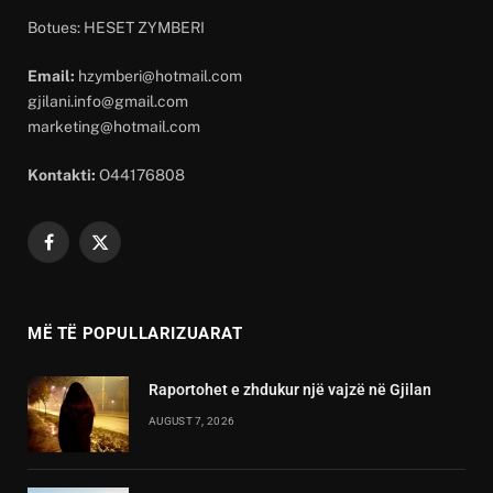
Botues: HESET ZYMBERI
Email:
hzymberi@hotmail.com
gjilani.info@gmail.com
marketing@hotmail.com
Kontakti:
O44176808
Facebook
X
(Twitter)
MË TË POPULLARIZUARAT
Raportohet e zhdukur një vajzë në Gjilan
AUGUST 7, 2026