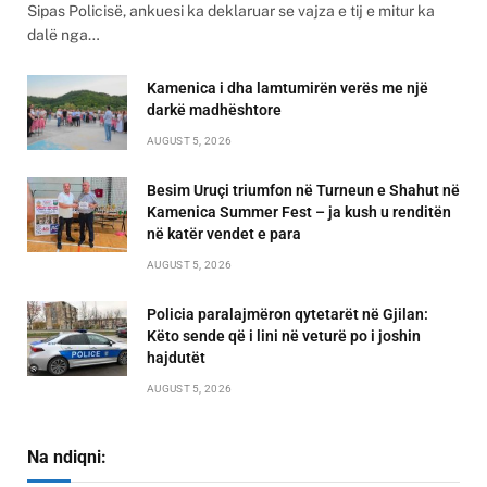
Sipas Policisë, ankuesi ka deklaruar se vajza e tij e mitur ka
dalë nga…
Kamenica i dha lamtumirën verës me një
darkë madhështore
AUGUST 5, 2026
Besim Uruçi triumfon në Turneun e Shahut në
Kamenica Summer Fest – ja kush u renditën
në katër vendet e para
AUGUST 5, 2026
Policia paralajmëron qytetarët në Gjilan:
Këto sende që i lini në veturë po i joshin
hajdutët
AUGUST 5, 2026
Na ndiqni: