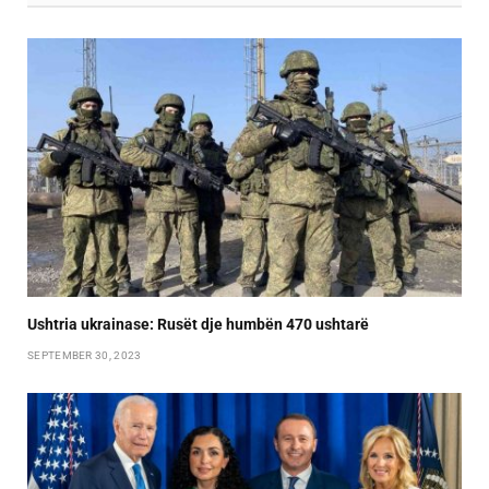
Ushtria ukrainase: Rusët dje humbën 470 ushtarë
SEPTEMBER 30, 2023