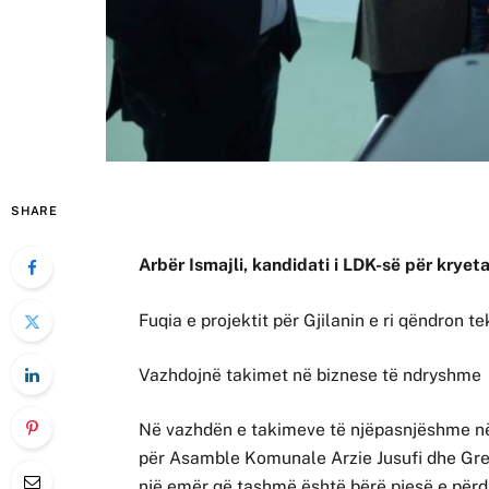
SHARE
Arbër Ismajli, kandidati i LDK-së për kryet
Fuqia e projektit për Gjilanin e ri qëndron 
Vazhdojnë takimet në biznese të ndryshme
Në vazhdën e takimeve të njëpasnjëshme në
për Asamble Komunale Arzie Jusufi dhe Gres
një emër që tashmë është bërë pjesë e përdi