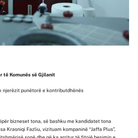
ar të Komunës së Gjilanit
tek njerëzit punëtorë e kontributdhënës
për bizneset tona, së bashku me kandidatet tona
a Krasniqi Fazliu, vizituam kompaninë “Jaffa Plus”,
tshmërisë sonë dhe që ka arritur të fitojë besimin e