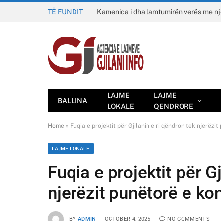
TË FUNDIT
Kamenica i dha lamtumirën verës me n
LAJME
LAJME
BALLINA
LOKALE
QENDRORE
Home
»
Fuqia e projektit për Gjilanin e ri qëndron tek njerëz
LAJME LOKALE
Fuqia e projektit për Gj
njerëzit punëtorë e ko
BY
ADMIN
OCTOBER 4, 2025
NO COMMENTS