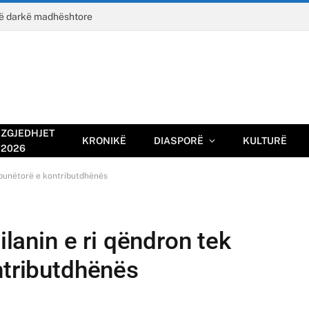
jë darkë madhështore
ZGJEDHJET
KRONIKË
DIASPORË
KULTURË
2026
it punëtorë e kontributdhënës
ilanin e ri qëndron tek
ntributdhënës