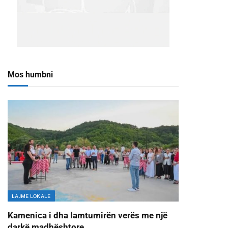
Mos humbni
LAJME LOKALE
Kamenica i dha lamtumirën verës me një
darkë madhështore