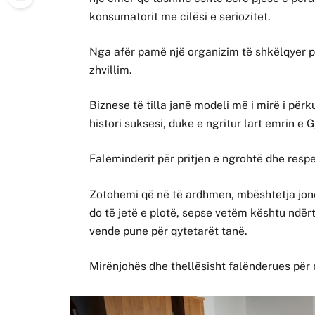
konsumatorit me cilësi e seriozitet.
Nga afër pamë një organizim të shkëlqyer pu
zhvillim.
Biznese të tilla janë modeli më i mirë i për
histori suksesi, duke e ngritur lart emrin e Gj
Faleminderit për pritjen e ngrohtë dhe resp
Zotohemi që në të ardhmen, mbështetja jonë
do të jetë e plotë, sepse vetëm kështu ndër
vende pune për qytetarët tanë.
Mirënjohës dhe thellësisht falënderues për 