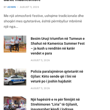
BY
ADMIN
AUGUST 5, 2026
Me një atmosferë festive, ushqime tradicionale dhe
shoqëri mes qytetarëve, është përmbyllur mbrëmë
një nga…
Besim Uruçi triumfon në Turneun e
Shahut në Kamenica Summer Fest
– ja kush u renditën në katër
vendet e para
AUGUST 5, 2026
Policia paralajmëron qytetarët në
Gjilan: Këto sende që i lini në
veturë po i joshin hajdutët
AUGUST 5, 2026
Një hapësirë e re për fëmijët në
Strehimoren “Liria” të Gjilanit,
inaugurohet këndi i lodrave