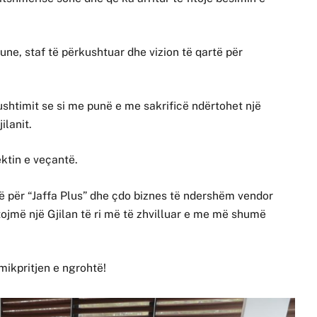
ne, staf të përkushtuar dhe vizion të qartë për
kushtimit se si me punë e me sakrificë ndërtohet një
ilanit.
ektin e veçantë.
 për “Jaffa Plus” dhe çdo biznes të ndershëm vendor
tojmë një Gjilan të ri më të zhvilluar e me më shumë
mikpritjen e ngrohtë!