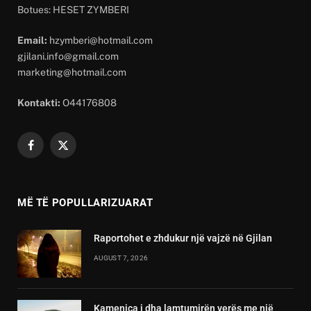
Botues: HESET ZYMBERI
Email:
hzymberi@hotmail.com
gjilani.info@gmail.com
marketing@hotmail.com
Kontakti:
O44176808
Facebook
X
(Twitter)
MË TË POPULLARIZUARAT
Raportohet e zhdukur një vajzë në Gjilan
AUGUST 7, 2026
Kamenica i dha lamtumirën verës me një