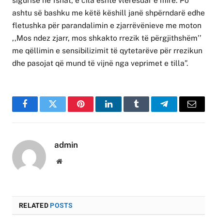
sigurisë në fshat, e cila është vlerësuar e mirë. Po
ashtu së bashku me këtë këshill janë shpërndarë edhe
fletushka për parandalimin e zjarrëvënieve me moton
,,Mos ndez zjarr, mos shkakto rrezik të përgjithshëm’’
me qëllimin e sensibilizimit të qytetarëve për rrezikun
dhe pasojat që mund të vijnë nga veprimet e tilla”.
Facebook
Twitter
Pinterest
LinkedIn
Tumblr
Telegram
Email
admin
Website
RELATED
POSTS