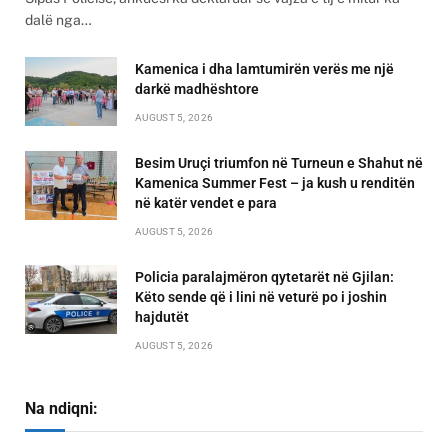
dalë nga…
Kamenica i dha lamtumirën verës me një
darkë madhështore
AUGUST 5, 2026
Besim Uruçi triumfon në Turneun e Shahut në
Kamenica Summer Fest – ja kush u renditën
në katër vendet e para
AUGUST 5, 2026
Policia paralajmëron qytetarët në Gjilan:
Këto sende që i lini në veturë po i joshin
hajdutët
AUGUST 5, 2026
Na ndiqni: