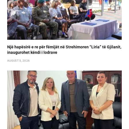
Një hapësirë e re për fëmijët në Strehimoren “Liria” të Gjilanit,
inaugurohet këndi i lodrave
AUGUST 5, 2026