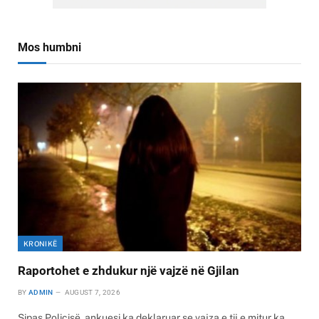
Mos humbni
KRONIKË
Raportohet e zhdukur një vajzë në Gjilan
BY
ADMIN
AUGUST 7, 2026
Sipas Policisë, ankuesi ka deklaruar se vajza e tij e mitur ka