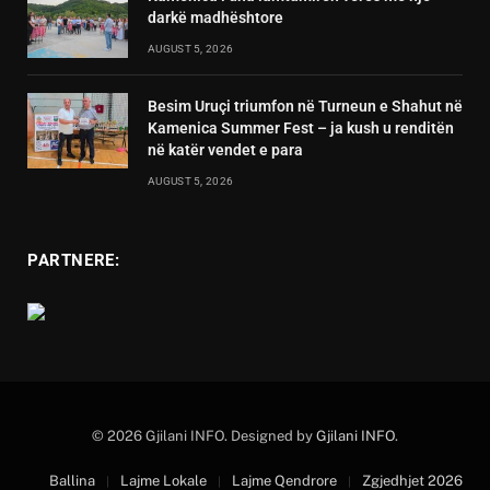
darkë madhështore
AUGUST 5, 2026
Besim Uruçi triumfon në Turneun e Shahut në
Kamenica Summer Fest – ja kush u renditën
në katër vendet e para
AUGUST 5, 2026
PARTNERE:
© 2026 Gjilani INFO. Designed by
Gjilani INFO
.
Ballina
Lajme Lokale
Lajme Qendrore
Zgjedhjet 2026