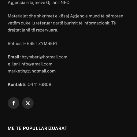
Agjencia e lajmeve Gjilani INFO
Materialet dhe shkrimet e kësaj Agjencie mund të përdoren
vetëm duke iu referuar qartë burimit të informacionit. Të
drejtat janë të rezervuara.
Botues: HESET ZYMBERI
Email:
hzymberi@hotmail.com
gjilani.info@gmail.com
marketing@hotmail.com
Kontakti:
O44176808
Facebook
X
(Twitter)
MË TË POPULLARIZUARAT