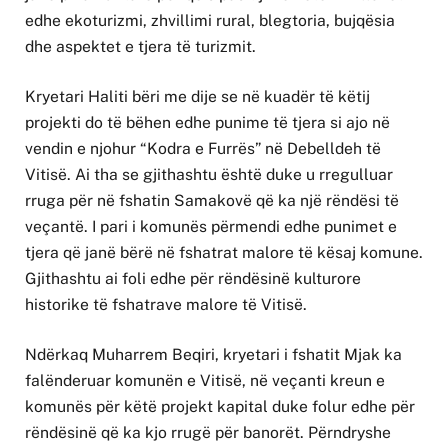
edhe ekoturizmi, zhvillimi rural, blegtoria, bujqësia
dhe aspektet e tjera të turizmit.
Kryetari Haliti bëri me dije se në kuadër të këtij
projekti do të bëhen edhe punime të tjera si ajo në
vendin e njohur “Kodra e Furrës” në Debelldeh të
Vitisë. Ai tha se gjithashtu është duke u rregulluar
rruga për në fshatin Samakovë që ka një rëndësi të
veçantë. I pari i komunës përmendi edhe punimet e
tjera që janë bërë në fshatrat malore të kësaj komune.
Gjithashtu ai foli edhe për rëndësinë kulturore
historike të fshatrave malore të Vitisë.
Ndërkaq Muharrem Beqiri, kryetari i fshatit Mjak ka
falënderuar komunën e Vitisë, në veçanti kreun e
komunës për këtë projekt kapital duke folur edhe për
rëndësinë që ka kjo rrugë për banorët. Përndryshe