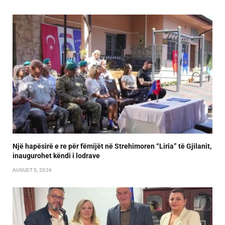
Një hapësirë e re për fëmijët në Strehimoren “Liria” të Gjilanit,
inaugurohet këndi i lodrave
AUGUST 5, 2026