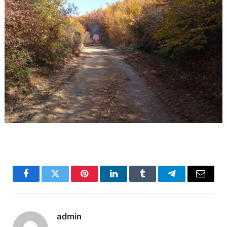
Facebook
Twitter
Pinterest
LinkedIn
Tumblr
Telegram
Email
admin