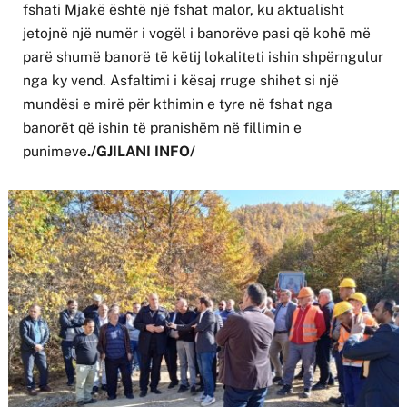
fshati Mjakë është një fshat malor, ku aktualisht
jetojnë një numër i vogël i banorëve pasi që kohë më
parë shumë banorë të këtij lokaliteti ishin shpërngulur
nga ky vend. Asfaltimi i kësaj rruge shihet si një
mundësi e mirë për kthimin e tyre në fshat nga
banorët që ishin të pranishëm në fillimin e
punimeve
./GJILANI INFO/