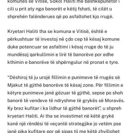
komunës së Vitisë, Sokol Haliti me bashkëpunëtor i
cili u prit aty nga banorët e këtij fshati, të cilët u
shprehën falënderues që po asfaltohet kjo rrugë.
Kryetari Haliti tha se komuna e Vitisë, është e
përkushtuar të investoj në çdo cep të kësaj komune
duke potencuar se asfaltimi i kësaj rruge do të ju
mundësoj qarkullimin e lirë të banorëve por edhe
kthimin e banorëve të shpërngulur në pronat e tyre.
“Dëshiroj të ju urojë fillimin e punimeve të rrugës së
Mjakut të gjithë banorëve të kësaj zone. Për fillimin e
këtyre punimeve janë gëzuar të gjithë, sepse po shoh
banorë të vendeve të ndryshme të grykës së Moravës.
Ky brez kufitar i ka lidhur të gjithë banorët”, u shpreh
kryetari Haliti. Ai tha se investimet në këtë grykë
kanë një rëndësi të veçantë strategjike jo vetëm pse
janë pika kufitare por që sipas tij me këtë zhvillohet