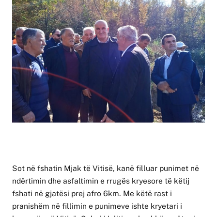
Sot në fshatin Mjak të Vitisë, kanë filluar punimet në
ndërtimin dhe asfaltimin e rrugës kryesore të këtij
fshati në gjatësi prej afro 6km. Me këtë rast i
pranishëm në fillimin e punimeve ishte kryetari i