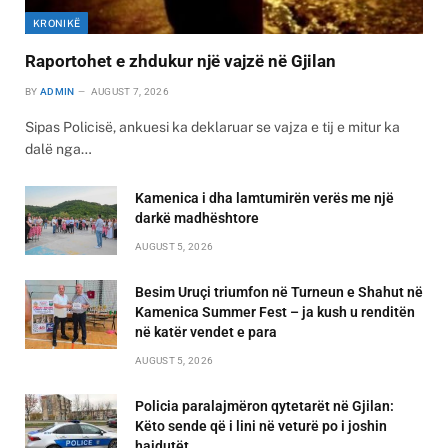
KRONIKË
Raportohet e zhdukur një vajzë në Gjilan
BY
ADMIN
AUGUST 7, 2026
Sipas Policisë, ankuesi ka deklaruar se vajza e tij e mitur ka
dalë nga…
Kamenica i dha lamtumirën verës me një
darkë madhështore
AUGUST 5, 2026
Besim Uruçi triumfon në Turneun e Shahut në
Kamenica Summer Fest – ja kush u renditën
në katër vendet e para
AUGUST 5, 2026
Policia paralajmëron qytetarët në Gjilan:
Këto sende që i lini në veturë po i joshin
hajdutët