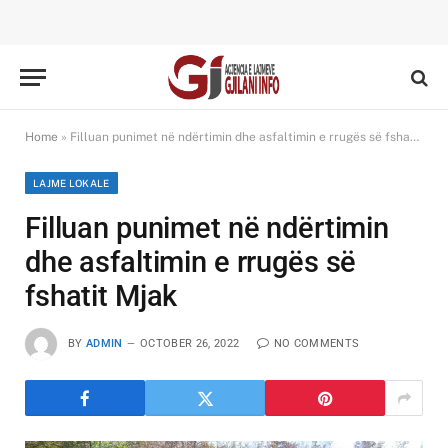
Home
»
Filluan punimet në ndërtimin dhe asfaltimin e rrugës së fshatit Mjak
LAJME LOKALE
Filluan punimet në ndërtimin
dhe asfaltimin e rrugës së
fshatit Mjak
BY
ADMIN
OCTOBER 26, 2022
NO COMMENTS