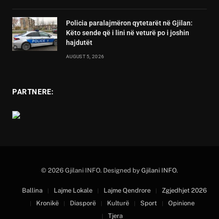
Policia paralajmëron qytetarët në Gjilan:
Këto sende që i lini në veturë po i joshin
hajdutët
AUGUST 5, 2026
PARTNERE:
© 2026 Gjilani INFO. Designed by
Gjilani INFO
.
Ballina
Lajme Lokale
Lajme Qendrore
Zgjedhjet 2026
Kronikë
Diasporë
Kulturë
Sport
Opinione
Tjera