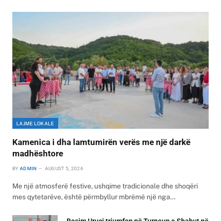
LAJME LOKALE
Kamenica i dha lamtumirën verës me një darkë
madhështore
BY
ADMIN
AUGUST 5, 2026
Me një atmosferë festive, ushqime tradicionale dhe shoqëri
mes qytetarëve, është përmbyllur mbrëmë një nga…
Besim Uruçi triumfon në Turneun e Shahut në