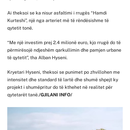
Ai theksoi se ka nisur asfaltimi i rrugës “Hamdi
Kurteshi”, një nga arteriet më të rëndësishme të
qytetit tonë.
“Me një investim prej 2.4 milionë euro, kjo rrugë do të
përmirësojë ndjeshëm qarkullimin dhe pamjen urbane
të qytetit”, tha Alban Hyseni.
Kryetari Hyseni, theksoi se punimet po zhvillohen me
intensitet dhe standard të lartë dhe shumë shpejt ky
projekt i shumëpritur do të kthehet në realitet për
qytetarët tanë.
/GJILANI INFO/