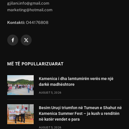
gjilani.info@gmail.com
marketing@hotmail.com
Kontakti:
O44176808
Facebook
X
(Twitter)
MË TË POPULLARIZUARAT
Kamenica i dha lamtumirën verës me një
darkë madhështore
AUGUST 5, 2026
Besim Uruçi triumfon në Turneun e Shahut në
Kamenica Summer Fest – ja kush u renditën
në katër vendet e para
AUGUST 5, 2026