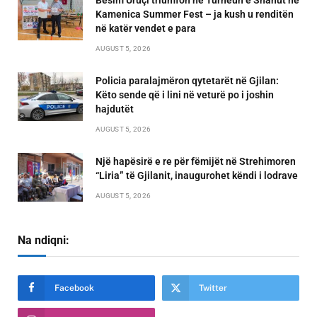
Kamenica Summer Fest – ja kush u renditën
në katër vendet e para
AUGUST 5, 2026
Policia paralajmëron qytetarët në Gjilan:
Këto sende që i lini në veturë po i joshin
hajdutët
AUGUST 5, 2026
Një hapësirë e re për fëmijët në Strehimoren
“Liria” të Gjilanit, inaugurohet këndi i lodrave
AUGUST 5, 2026
Na ndiqni:
Facebook
Twitter