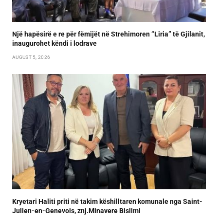
Një hapësirë e re për fëmijët në Strehimoren “Liria” të Gjilanit,
inaugurohet këndi i lodrave
AUGUST 5, 2026
Kryetari Haliti priti në takim këshilltaren komunale nga Saint-
Julien-en-Genevois, znj.Minavere Bislimi