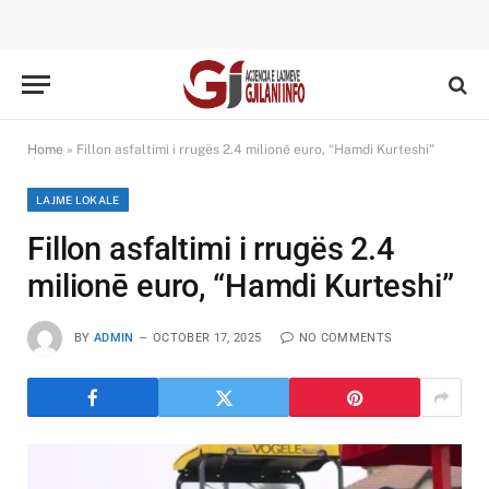
Home
»
Fillon asfaltimi i rrugës 2.4 milionē euro, “Hamdi Kurteshi”
LAJME LOKALE
Fillon asfaltimi i rrugës 2.4
milionē euro, “Hamdi Kurteshi”
BY
ADMIN
OCTOBER 17, 2025
NO COMMENTS