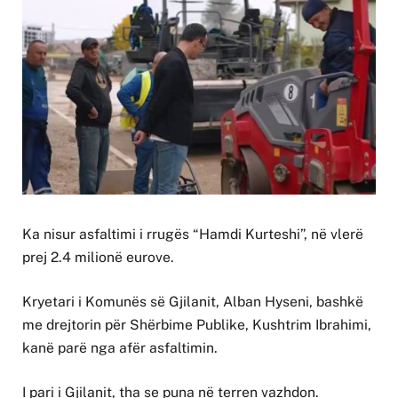
Ka nisur asfaltimi i rrugës “Hamdi Kurteshi”, në vlerë
prej 2.4 milionë eurove.
Kryetari i Komunës së Gjilanit, Alban Hyseni, bashkë
me drejtorin për Shërbime Publike, Kushtrim Ibrahimi,
kanë parë nga afër asfaltimin.
I pari i Gjilanit, tha se puna në terren vazhdon.