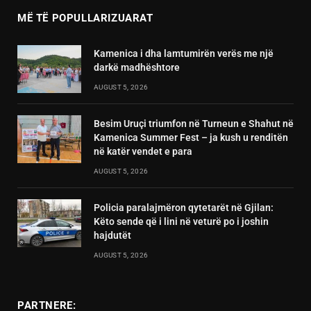
MË TË POPULLARIZUARAT
Kamenica i dha lamtumirën verës me një
darkë madhështore
AUGUST 5, 2026
Besim Uruçi triumfon në Turneun e Shahut në
Kamenica Summer Fest – ja kush u renditën
në katër vendet e para
AUGUST 5, 2026
Policia paralajmëron qytetarët në Gjilan:
Këto sende që i lini në veturë po i joshin
hajdutët
AUGUST 5, 2026
PARTNERE: