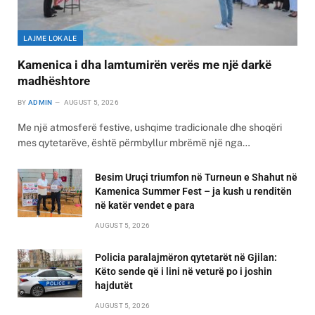
LAJME LOKALE
Kamenica i dha lamtumirën verës me një darkë
madhështore
BY
ADMIN
AUGUST 5, 2026
Me një atmosferë festive, ushqime tradicionale dhe shoqëri
mes qytetarëve, është përmbyllur mbrëmë një nga…
Besim Uruçi triumfon në Turneun e Shahut në
Kamenica Summer Fest – ja kush u renditën
në katër vendet e para
AUGUST 5, 2026
Policia paralajmëron qytetarët në Gjilan:
Këto sende që i lini në veturë po i joshin
hajdutët
AUGUST 5, 2026