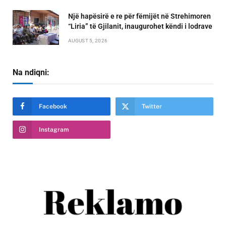
Një hapësirë e re për fëmijët në Strehimoren
“Liria” të Gjilanit, inaugurohet këndi i lodrave
AUGUST 5, 2026
Na ndiqni:
Facebook
Twitter
Instagram