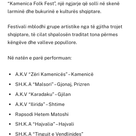
“Kamenica Folk Fest”, një ngjarje që solli në skenë
larminë dhe bukurinë e kulturës shqiptare.
Festivali mblodhi grupe artistike nga të gjitha trojet
shqiptare, të cilat shpalosën traditat tona përmes
këngëve dhe valleve popullore.
Në natën e parë performuan:
A.K.V “Zëri Kamenicës” – Kamenicë
SH.K.A “Malsori” – Gjonaj, Prizren
A.K.V “Karadaku” – Gjilan
A.K.V “Ilirida” – Shtime
Rapsodi Hetem Matoshi
SH.K.A “Hajvalia” – Hajvali
SH.K.A “Tingujt e Vendlinjdes”