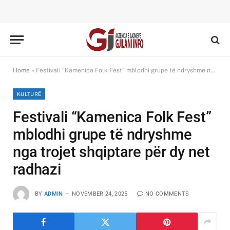
Home
»
Festivali “Kamenica Folk Fest” mblodhi grupe të ndryshme nga trojet shqiptare për dy net radhazi
KULTURË
Festivali “Kamenica Folk Fest”
mblodhi grupe të ndryshme
nga trojet shqiptare për dy net
radhazi
BY
ADMIN
NOVEMBER 24, 2025
NO COMMENTS