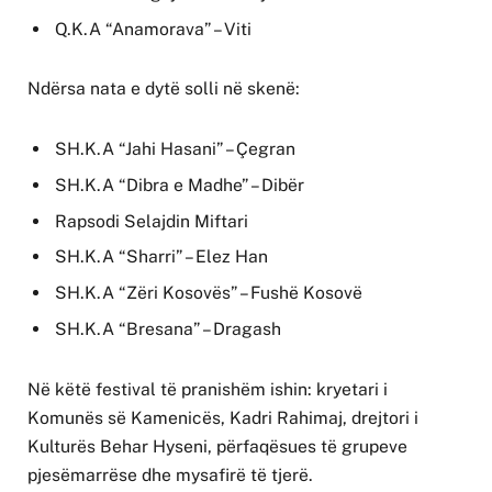
Q.K.A “Anamorava” – Viti
Ndërsa nata e dytë solli në skenë:
SH.K.A “Jahi Hasani” – Çegran
SH.K.A “Dibra e Madhe” – Dibër
Rapsodi Selajdin Miftari
SH.K.A “Sharri” – Elez Han
SH.K.A “Zëri Kosovës” – Fushë Kosovë
SH.K.A “Bresana” – Dragash
Në këtë festival të pranishëm ishin: kryetari i
Komunës së Kamenicës, Kadri Rahimaj, drejtori i
Kulturës Behar Hyseni, përfaqësues të grupeve
pjesëmarrëse dhe mysafirë të tjerë.