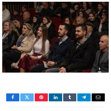
Facebook
Twitter
Pinterest
LinkedIn
Tumblr
Telegram
Email