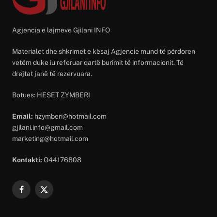
Agjencia e lajmeve Gjilani INFO
Materialet dhe shkrimet e kësaj Agjencie mund të përdoren
vetëm duke iu referuar qartë burimit të informacionit. Të
drejtat janë të rezervuara.
Botues: HESET ZYMBERI
Email:
hzymberi@hotmail.com
gjilani.info@gmail.com
marketing@hotmail.com
Kontakti:
O44176808
Facebook
X
(Twitter)