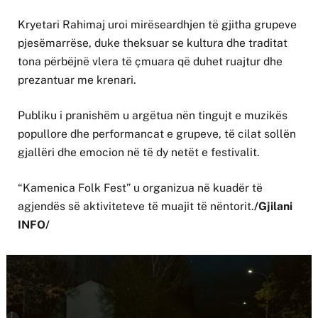
Kryetari Rahimaj uroi mirëseardhjen të gjitha grupeve
pjesëmarrëse, duke theksuar se kultura dhe traditat
tona përbëjnë vlera të çmuara që duhet ruajtur dhe
prezantuar me krenari.
Publiku i pranishëm u argëtua nën tingujt e muzikës
popullore dhe performancat e grupeve, të cilat sollën
gjallëri dhe emocion në të dy netët e festivalit.
“Kamenica Folk Fest” u organizua në kuadër të
agjendës së aktiviteteve të muajit të nëntorit.
/Gjilani
INFO/