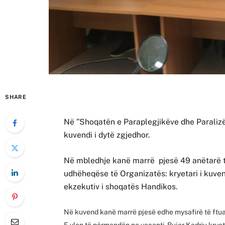
SHARE
Në ”Shoqatën e Paraplegjikëve dhe Paralizë
kuvendi i dytë zgjedhor.
Në mbledhje kanë marrë pjesë 49 anëtarë të
udhëheqëse të Organizatës: kryetari i kuvendi
ekzekutiv i shoqatës Handikos.
Në kuvend kanë marrë pjesë edhe mysafirë të ftua
E vlen të përmendën ne veçanti, Bujar Kadriu kryeta