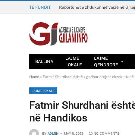
TË FUNDIT
Raportohet e zhdukur një vajzë në Gjila
LAJME
LAJME
BALLINA
LOKALE
QENDRORE
Home
»
Fatmir Shurdhani është zgjedhur drejtor ekzekutiv në
LAJME LOKALE
Fatmir Shurdhani është
në Handikos
BY
ADMIN
MAY 8, 2022
NO COMMENTS