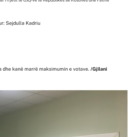
ur: Sejdulla Kadriu
ura dhe kanë marrë maksimumin e votave.
/Gjilani