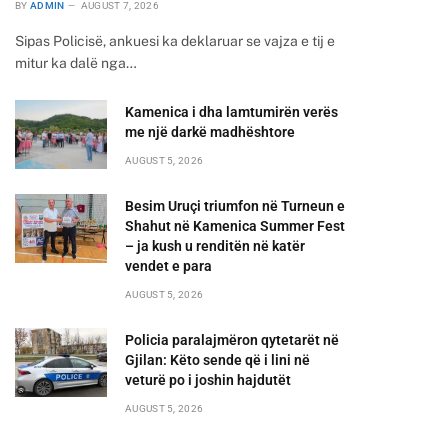
BY
ADMIN
AUGUST 7, 2026
Sipas Policisë, ankuesi ka deklaruar se vajza e tij e
mitur ka dalë nga…
Kamenica i dha lamtumirën verës
me një darkë madhështore
AUGUST 5, 2026
Besim Uruçi triumfon në Turneun e
Shahut në Kamenica Summer Fest
– ja kush u renditën në katër
vendet e para
AUGUST 5, 2026
Policia paralajmëron qytetarët në
Gjilan: Këto sende që i lini në
veturë po i joshin hajdutët
AUGUST 5, 2026