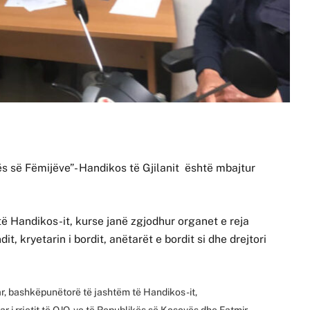
s së Fëmijëve”- Handikos të Gjilanit është mbajtur
 Handikos-it, kurse janë zgjodhur organet e reja
t, kryetarin i bordit, anëtarët e bordit si dhe drejtori
r, bashkëpunëtorë të jashtëm të Handikos-it,
r i rrjetit të OJQ-ve të Republikës së Kosovës dhe Fatmir