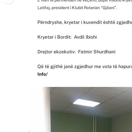
Latifaj, president i Klubit Rotarian “Gjilani”.
Përndryshe, kryetar i kuvendit është zgjedh
Kryetar i Bordit: Avdil Ibishi
Drejtor ekzekutiv: Fatmir Shurdhani
Që të gjithë janë zgjedhur me vota të hap
Info/