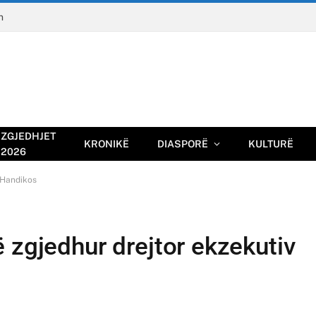
n
ZGJEDHJET
KRONIKË
DIASPORË
KULTURË
2026
 Handikos
 zgjedhur drejtor ekzekutiv