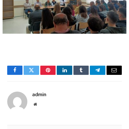
Facebook
Twitter
Pinterest
LinkedIn
Tumblr
Telegram
Email
admin
Website