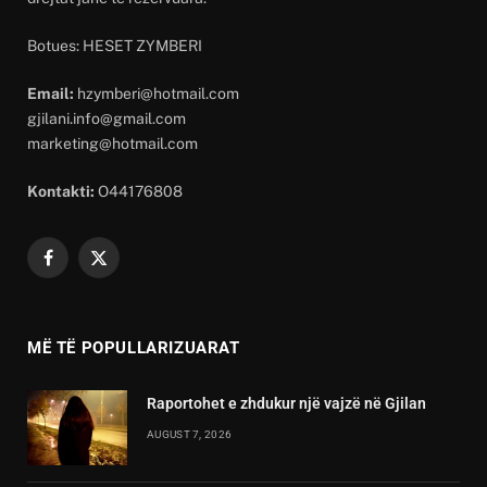
Botues: HESET ZYMBERI
Email:
hzymberi@hotmail.com
gjilani.info@gmail.com
marketing@hotmail.com
Kontakti:
O44176808
Facebook
X
(Twitter)
MË TË POPULLARIZUARAT
Raportohet e zhdukur një vajzë në Gjilan
AUGUST 7, 2026