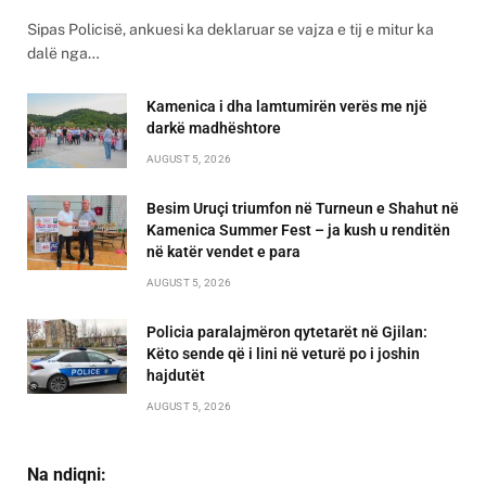
Sipas Policisë, ankuesi ka deklaruar se vajza e tij e mitur ka
dalë nga…
Kamenica i dha lamtumirën verës me një
darkë madhështore
AUGUST 5, 2026
Besim Uruçi triumfon në Turneun e Shahut në
Kamenica Summer Fest – ja kush u renditën
në katër vendet e para
AUGUST 5, 2026
Policia paralajmëron qytetarët në Gjilan:
Këto sende që i lini në veturë po i joshin
hajdutët
AUGUST 5, 2026
Na ndiqni: