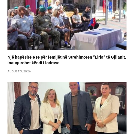
Një hapësirë e re për fëmijët në Strehimoren “Liria” të Gjilanit,
inaugurohet këndi i lodrave
AUGUST 5, 2026