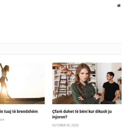
Websi
rin tuaj të brendshëm
Çfarë duhet të bëni kur dikush ju
injoron?
024
OCTOBER 30, 2023