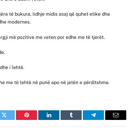
jëra të bukura, lidhje midis asaj që quhet etike dhe
 dhe modernes.
ergji më pozitive me veten por edhe me të tjerët.
de.
he i lehtë.
he me të lehtë në punë apo në jetën e përditshme.
k
Twitter
Pinterest
LinkedIn
Tumblr
Telegram
Email