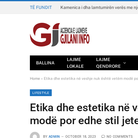
TË FUNDIT
Kamenica i dha lamtumirën verës me n
LAJME
LAJME
BALLINA
LOKALE
QENDRORE
Home
»
Etika dhe estetika në veshje nuk është vetëm modë por
LIFESTYLE
Etika dhe estetika në 
modë por edhe stil jet
BY
ADMIN
OCTOBER 18, 2023
NO COMMENTS