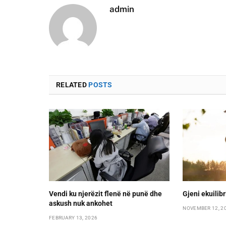
admin
RELATED
POSTS
Vendi ku njerëzit flenë në punë dhe
Gjeni ekuilib
askush nuk ankohet
NOVEMBER 12, 2
FEBRUARY 13, 2026