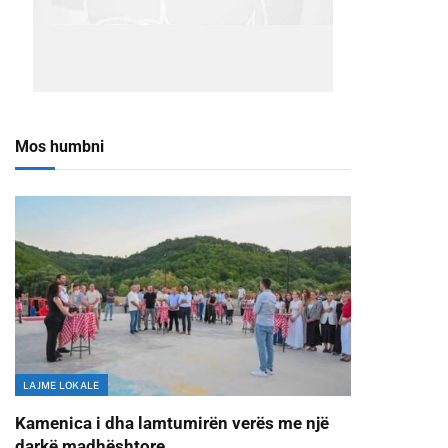
Mos humbni
LAJME LOKALE
Kamenica i dha lamtumirën verës me një
darkë madhështore