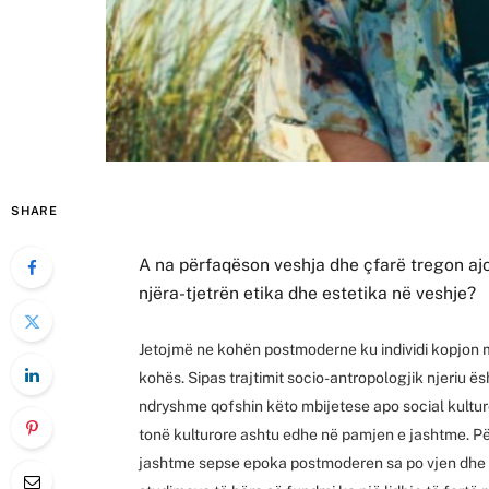
SHARE
A na përfaqëson veshja dhe çfarë tregon aj
njëra-tjetrën etika dhe estetika në veshje?
Jetojmë ne kohën postmoderne ku individi kopjon 
kohës. Sipas trajtimit socio-antropologjik njeriu ësh
ndryshme qofshin këto mbijetese apo social kultur
tonë kulturore ashtu edhe në pamjen e jashtme. P
jashtme sepse epoka postmoderen sa po vjen dhe po