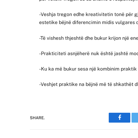
-Veshja tregon edhe kreativitetin tonë për g
estetike bëjnë diferencimin midis vulgares
-Të vishesh thjeshtë dhe bukur krijon një en
-Prakticiteti asnjëherë nuk është jashtë mo
-Ku ka më bukur sesa një kombinim praktik d
-Veshjet praktike na bëjnë më të shkathët d
SHARE.
Faceboo