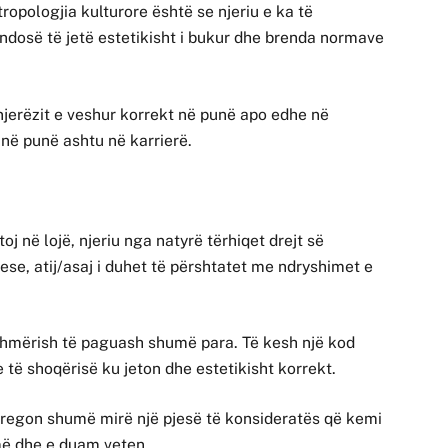
ropologjia kulturore është se njeriu e ka të
vendosë të jetë estetikisht i bukur dhe brenda normave
njerëzit e veshur korrekt në punë apo edhe në
në punë ashtu në karrierë.
toj në lojë, njeriu nga natyrë tërhiqet drejt së
ese, atij/asaj i duhet të përshtatet me ndryshimet e
shmërish të paguash shumë para. Të kesh një kod
 të shoqërisë ku jeton dhe estetikisht korrekt.
tregon shumë mirë një pjesë të konsideratës që kemi
më dhe e duam veten.