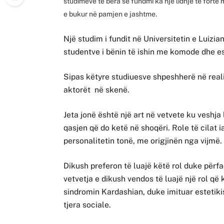
studimeve të bëra së fundmi ka një lidhje të fortë m
e bukur në pamjen e jashtme.
Një studim i fundit në Universitetin e Luiz
studentve i bënin të ishin me komode dhe es
Sipas këtyre studiuesve shpeshherë në reali
aktorët në skenë.
Jeta jonë është një art në vetvete ku veshja 
qasjen që do ketë në shoqëri. Role të cilat
personalitetin tonë, me origjinën nga vijmë.
Dikush preferon të luajë këtë rol duke për
vetvetja e dikush vendos të luajë një rol që
sindromin Kardashian, duke imituar estetiki
tjera sociale.