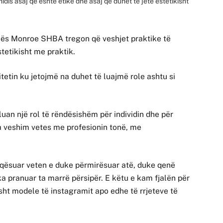
idis asaj që është etike dhe asaj që duhet të jetë estetikisht
ianës Monroe SHBA tregon që veshjet praktike të
tetikisht me praktik.
tetin ku jetojmë na duhet të luajmë role ashtu si
luan një rol të rëndësishëm për individin dhe për
 ia veshim vetes me profesionin tonë, me
faqësuar veten e duke përmirësuar atë, duke qenë
 ka pranuar ta marrë përsipër. E këtu e kam fjalën për
sht modele të instagramit apo edhe të rrjeteve të