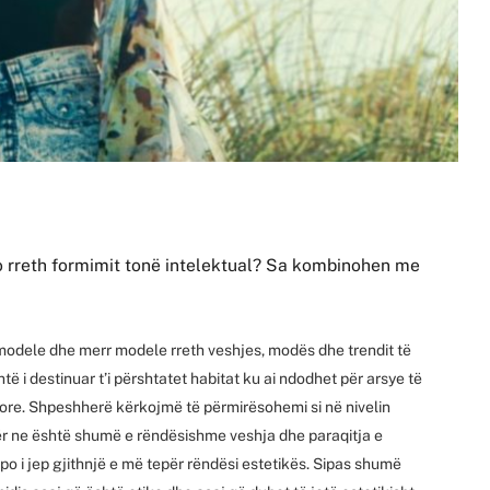
o rreth formimit tonë intelektual? Sa kombinohen me
modele dhe merr modele rreth veshjes, modës dhe trendit të
të i destinuar t’i përshtatet habitat ku ai ndodhet për arsye të
ore. Shpeshherë kërkojmë të përmirësohemi si në nivelin
ër ne është shumë e rëndësishme veshja dhe paraqitja e
 i jep gjithnjë e më tepër rëndësi estetikës. Sipas shumë