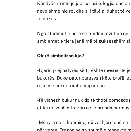
Këndvështrimi që jep sot psikologjia dhe ant
nevojshme një rol dhe si i tillë ai duhet të 
të etikës.
Nga studimet e bëra së fundmi rezulton që 
ambientet e tjera janë më të suksesshëm si 
Çfarë simbolizon kjo?
-Njeriu prej natyrës së tij është mësuar të je
bukurës. Duke patur parasysh këtë profil jet
reja ose me normat e imponuara.
-Të vishesh bukur nuk do të thotë domosdo
etike në veshje tregon që je brenda normave
-Mënyra se si kombinojmë veshjen tonë na 
për veten. Tregon se sa shumë e respektoj