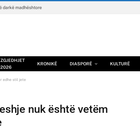
jë darkë madhështore
ZGJEDHJET
KRONIKË
DIASPORË
KULTURË
2026
 edhe stil jete
veshje nuk është vetëm
e