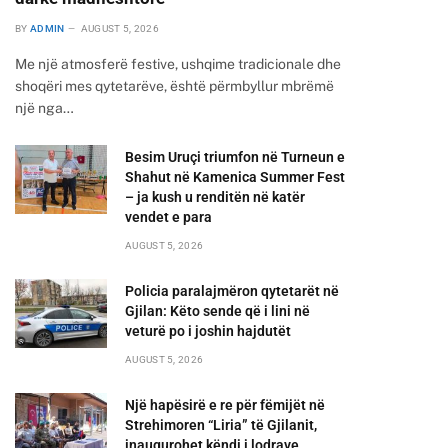
BY
ADMIN
AUGUST 5, 2026
Me një atmosferë festive, ushqime tradicionale dhe
shoqëri mes qytetarëve, është përmbyllur mbrëmë
një nga…
Besim Uruçi triumfon në Turneun e
Shahut në Kamenica Summer Fest
– ja kush u renditën në katër
vendet e para
AUGUST 5, 2026
Policia paralajmëron qytetarët në
Gjilan: Këto sende që i lini në
veturë po i joshin hajdutët
AUGUST 5, 2026
Një hapësirë e re për fëmijët në
Strehimoren “Liria” të Gjilanit,
inaugurohet këndi i lodrave