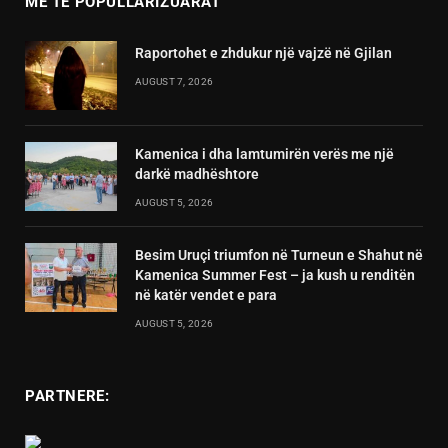
MË TË POPULLARIZUARAT
Raportohet e zhdukur një vajzë në Gjilan
AUGUST 7, 2026
Kamenica i dha lamtumirën verës me një
darkë madhështore
AUGUST 5, 2026
Besim Uruçi triumfon në Turneun e Shahut në
Kamenica Summer Fest – ja kush u renditën
në katër vendet e para
AUGUST 5, 2026
PARTNERE: