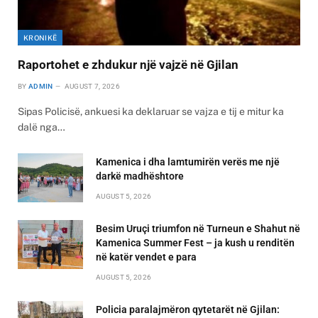
KRONIKË
Raportohet e zhdukur një vajzë në Gjilan
BY
ADMIN
AUGUST 7, 2026
Sipas Policisë, ankuesi ka deklaruar se vajza e tij e mitur ka
dalë nga…
Kamenica i dha lamtumirën verës me një
darkë madhështore
AUGUST 5, 2026
Besim Uruçi triumfon në Turneun e Shahut në
Kamenica Summer Fest – ja kush u renditën
në katër vendet e para
AUGUST 5, 2026
Policia paralajmëron qytetarët në Gjilan: