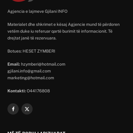
Agjencia e lajmeve Gjilani INFO
Materialet dhe shkrimet e kësaj Agjencie mund të përdoren
vetëm duke iu referuar qartë burimit të informacionit. Të
drejtat janë të rezervuara.
Botues: HESET ZYMBERI
Email:
hzymberi@hotmail.com
gjilani.info@gmail.com
marketing@hotmail.com
Kontakti:
O44176808
Facebook
X
(Twitter)