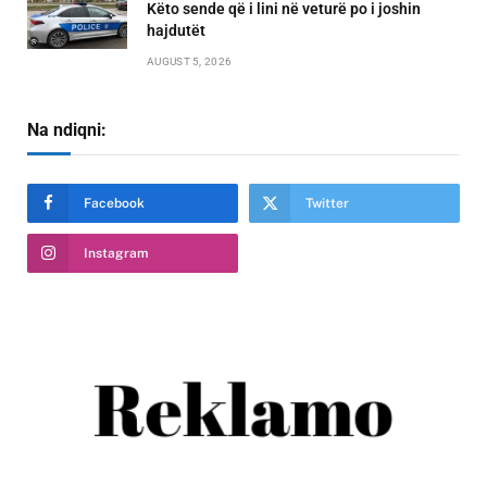
Këto sende që i lini në veturë po i joshin
hajdutët
AUGUST 5, 2026
Na ndiqni:
Facebook
Twitter
Instagram