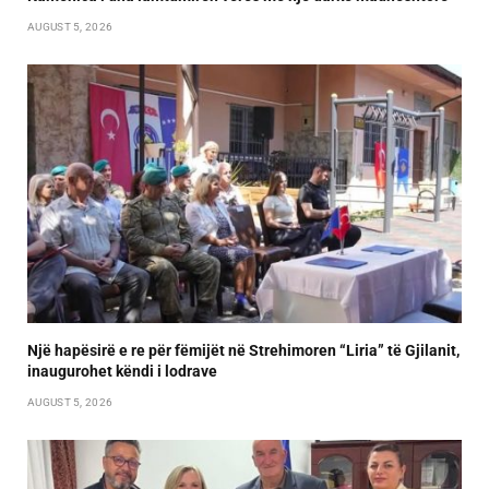
AUGUST 5, 2026
Një hapësirë e re për fëmijët në Strehimoren “Liria” të Gjilanit,
inaugurohet këndi i lodrave
AUGUST 5, 2026