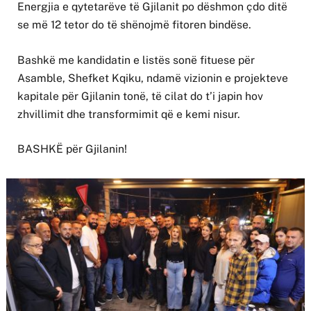
Energjia e qytetarëve të Gjilanit po dëshmon çdo ditë
se më 12 tetor do të shënojmë fitoren bindëse.
Bashkë me kandidatin e listës sonë fituese për
Asamble, Shefket Kqiku, ndamë vizionin e projekteve
kapitale për Gjilanin tonë, të cilat do t’i japin hov
zhvillimit dhe transformimit që e kemi nisur.
BASHKË për Gjilanin!