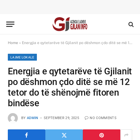
Home
»
Energjia e qytetarëve të Gjilanit po dëshmon çdo ditë se më 12 tetor do të shënojmë fitoren bindëse
LAJME LOKALE
Energjia e qytetarëve të Gjilanit
po dëshmon çdo ditë se më 12
tetor do të shënojmë fitoren
bindëse
BY
ADMIN
SEPTEMBER 29, 2025
NO COMMENTS