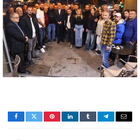
Facebook
Twitter
Pinterest
LinkedIn
Tumblr
Telegram
Email