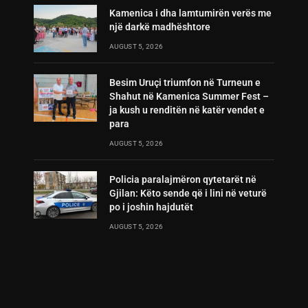
Kamenica i dha lamtumirën verës me
një darkë madhështore
AUGUST 5, 2026
Besim Uruçi triumfon në Turneun e
Shahut në Kamenica Summer Fest –
ja kush u renditën në katër vendet e
para
AUGUST 5, 2026
Policia paralajmëron qytetarët në
Gjilan: Këto sende që i lini në veturë
po i joshin hajdutët
AUGUST 5, 2026