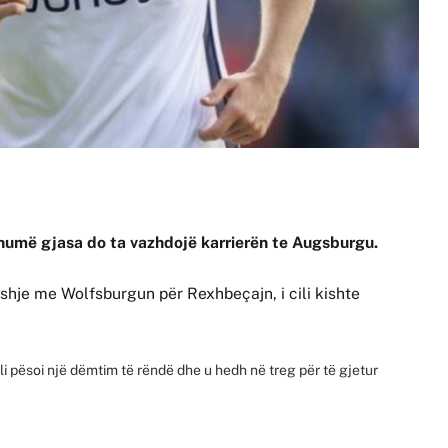
shumë gjasa do ta vazhdojë karrierën te Augsburgu.
shje me Wolfsburgun për Rexhbeçajn, i cili kishte
i pësoi një dëmtim të rëndë dhe u hedh në treg për të gjetur