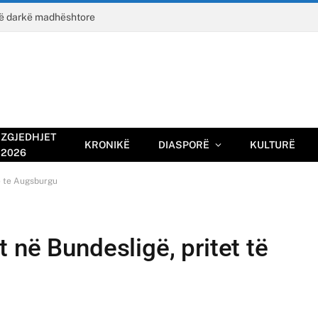
jë darkë madhështore
ZGJEDHJET
KRONIKË
DIASPORË
KULTURË
2026
jë te Augsburgu
 në Bundesligë, pritet të