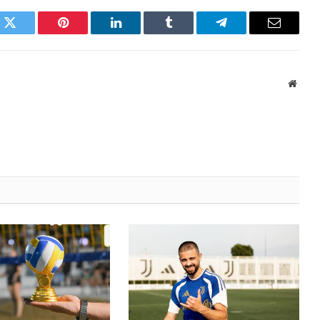
k
Twitter
Pinterest
LinkedIn
Tumblr
Telegram
Email
Websi