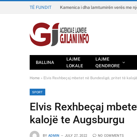
TË FUNDIT
Kamenica i dha lamtumirën verës me n
LAJME
LAJME
BALLINA
LOKALE
QENDRORE
Home
»
Elvis Rexhbeçaj mbetet në Bundesligë, pritet të kalo
SPORT
Elvis Rexhbeçaj mbetet
kalojë te Augsburgu
BY
ADMIN
JULY 27, 2022
NO COMMENTS