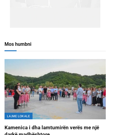
Mos humbni
LAJME LOKALE
Kamenica i dha lamtumirën verës me një
darkë madhështore