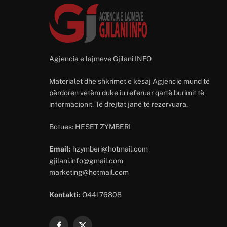
Agjencia e lajmeve Gjilani INFO
Materialet dhe shkrimet e kësaj Agjencie mund të
përdoren vetëm duke iu referuar qartë burimit të
informacionit. Të drejtat janë të rezervuara.
Botues: HESET ZYMBERI
Email:
hzymberi@hotmail.com
gjilani.info@gmail.com
marketing@hotmail.com
Kontakti:
O44176808