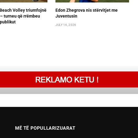
Beach Volley triumfojnë
Edon Zhegrova nis stërvitjet me
– turneu që rrëmbeu
Juventusin
publikut
JULY 14, 2026
MË TË POPULLARIZUARAT