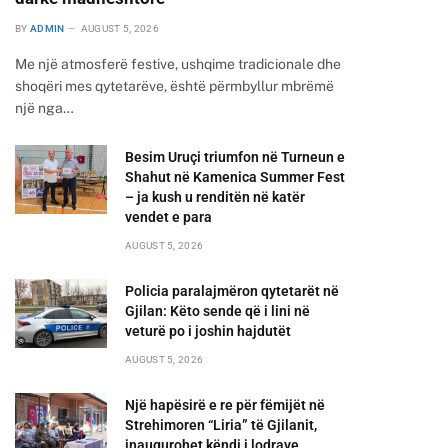
BY
ADMIN
AUGUST 5, 2026
Me një atmosferë festive, ushqime tradicionale dhe
shoqëri mes qytetarëve, është përmbyllur mbrëmë
një nga…
Besim Uruçi triumfon në Turneun e
Shahut në Kamenica Summer Fest
– ja kush u renditën në katër
vendet e para
AUGUST 5, 2026
Policia paralajmëron qytetarët në
Gjilan: Këto sende që i lini në
veturë po i joshin hajdutët
AUGUST 5, 2026
Një hapësirë e re për fëmijët në
Strehimoren “Liria” të Gjilanit,
inaugurohet këndi i lodrave