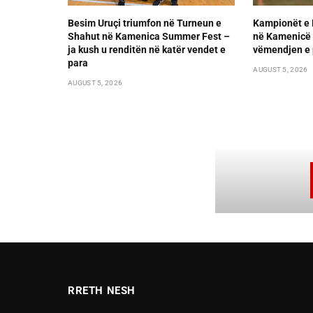
Besim Uruçi triumfon në Turneun e
Kampionët e 
Shahut në Kamenica Summer Fest –
në Kamenicë 
ja kush u renditën në katër vendet e
vëmendjen e 
para
AUGUST 5, 2026
AUGUST 5, 2026
RRETH NESH