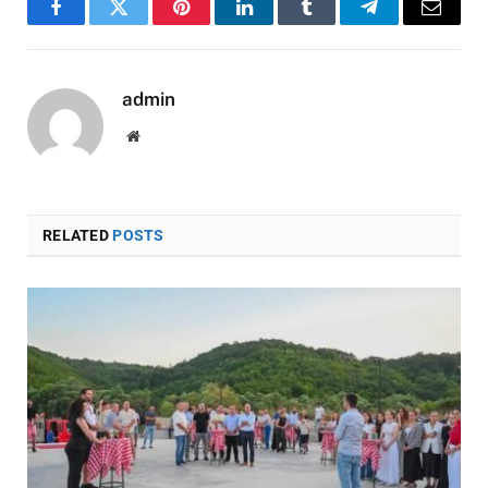
Facebook
Twitter
Pinterest
LinkedIn
Tumblr
Telegram
Email
admin
Website
RELATED
POSTS