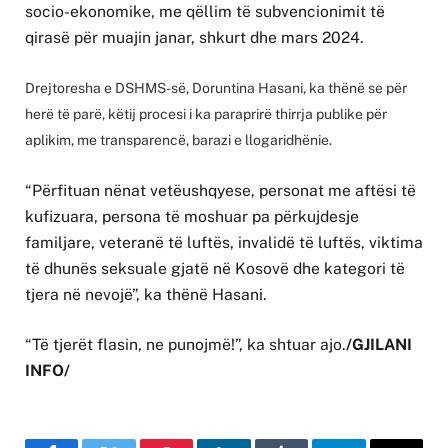
socio-ekonomike, me qëllim të subvencionimit të
qirasë për muajin janar, shkurt dhe mars 2024.
Drejtoresha e DSHMS-së, Doruntina Hasani, ka thënë se për
herë të parë, këtij procesi i ka paraprirë thirrja publike për
aplikim, me transparencë, barazi e llogaridhënie.
“Përfituan nënat vetëushqyese, personat me aftësi të
kufizuara, persona të moshuar pa përkujdesje
familjare, veteranë të luftës, invalidë të luftës, viktima
të dhunës seksuale gjatë në Kosovë dhe kategori të
tjera në nevojë”, ka thënë Hasani.
“Të tjerët flasin, ne punojmë!”, ka shtuar ajo.
/GJILANI
INFO/