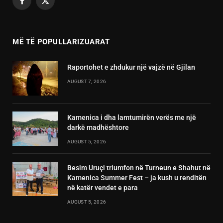
Facebook
X
(Twitter)
MË TË POPULLARIZUARAT
Raportohet e zhdukur një vajzë në Gjilan
AUGUST 7, 2026
Kamenica i dha lamtumirën verës me një
darkë madhështore
AUGUST 5, 2026
Besim Uruçi triumfon në Turneun e Shahut në
Kamenica Summer Fest – ja kush u renditën
në katër vendet e para
AUGUST 5, 2026