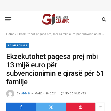
Home
»
Ekzekutohet pagesa prej mbi 13 mijë euro për subvencionimin e qirasë për 51 familje
LAJME LOKALE
Ekzekutohet pagesa prej mbi
13 mijë euro për
subvencionimin e qirasë për 51
familje
BY
ADMIN
MARCH 19, 2024
NO COMMENTS