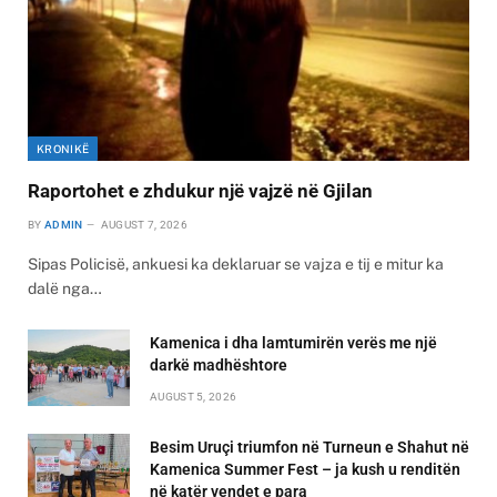
KRONIKË
Raportohet e zhdukur një vajzë në Gjilan
BY
ADMIN
AUGUST 7, 2026
Sipas Policisë, ankuesi ka deklaruar se vajza e tij e mitur ka
dalë nga…
Kamenica i dha lamtumirën verës me një
darkë madhështore
AUGUST 5, 2026
Besim Uruçi triumfon në Turneun e Shahut në
Kamenica Summer Fest – ja kush u renditën
në katër vendet e para