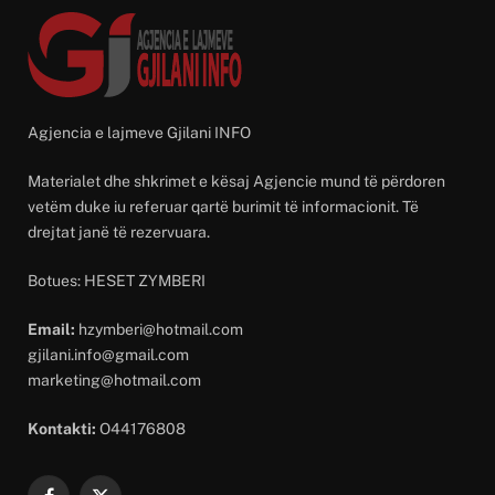
Agjencia e lajmeve Gjilani INFO
Materialet dhe shkrimet e kësaj Agjencie mund të përdoren
vetëm duke iu referuar qartë burimit të informacionit. Të
drejtat janë të rezervuara.
Botues: HESET ZYMBERI
Email:
hzymberi@hotmail.com
gjilani.info@gmail.com
marketing@hotmail.com
Kontakti:
O44176808