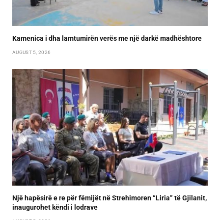
Kamenica i dha lamtumirën verës me një darkë madhështore
AUGUST 5, 2026
Një hapësirë e re për fëmijët në Strehimoren “Liria” të Gjilanit,
inaugurohet këndi i lodrave