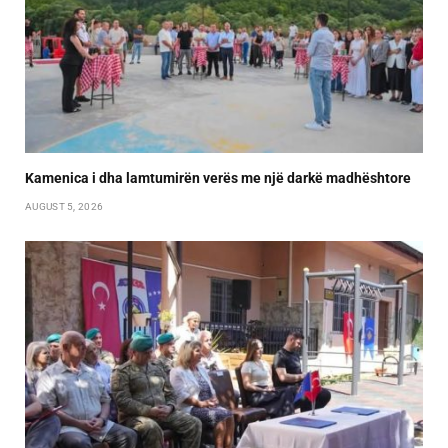
Kamenica i dha lamtumirën verës me një darkë madhështore
AUGUST 5, 2026