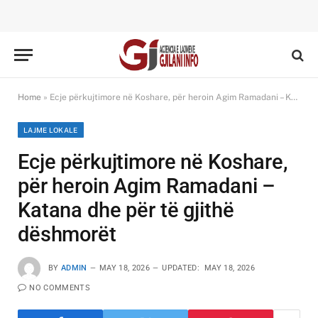
Home
»
Ecje përkujtimore në Koshare, për heroin Agim Ramadani – Katana dhe për të gjithë dëshmorët
LAJME LOKALE
Ecje përkujtimore në Koshare,
për heroin Agim Ramadani –
Katana dhe për të gjithë
dëshmorët
BY
ADMIN
MAY 18, 2026
UPDATED:
MAY 18, 2026
NO COMMENTS