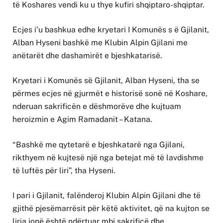
të Koshares vendi ku u thye kufiri shqiptaro-shqiptar.
Ecjes i’u bashkua edhe kryetari I Komunës s ë Gjilanit,
Alban Hyseni bashkë me Klubin Alpin Gjilani me
anëtarët dhe dashamirët e bjeshkatarisë.
Kryetari i Komunës së Gjilanit, Alban Hyseni, tha se
përmes ecjes në gjurmët e historisë sonë në Koshare,
nderuan sakrificën e dëshmorëve dhe kujtuam
heroizmin e Agim Ramadanit – Katana.
“Bashkë me qytetarë e bjeshkatarë nga Gjilani,
rikthyem në kujtesë një nga betejat më të lavdishme
të luftës për liri”, tha Hyseni.
I pari i Gjilanit, falënderoj Klubin Alpin Gjilani dhe të
gjithë pjesëmarrësit për këtë aktivitet, që na kujton se
liria jonë është ndërtuar mbi sakrificë dhe