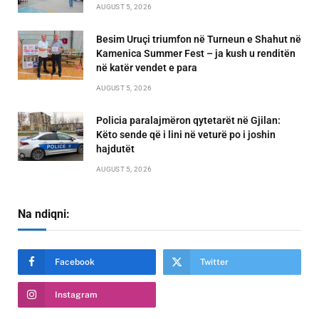
AUGUST 5, 2026
Besim Uruçi triumfon në Turneun e Shahut në
Kamenica Summer Fest – ja kush u renditën
në katër vendet e para
AUGUST 5, 2026
Policia paralajmëron qytetarët në Gjilan:
Këto sende që i lini në veturë po i joshin
hajdutët
AUGUST 5, 2026
Na ndiqni:
Facebook
Twitter
Instagram