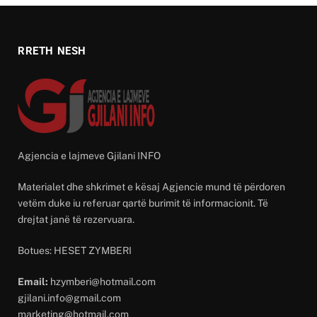
RRETH NESH
Agjencia e lajmeve Gjilani INFO
Materialet dhe shkrimet e kësaj Agjencie mund të përdoren
vetëm duke iu referuar qartë burimit të informacionit. Të
drejtat janë të rezervuara.
Botues: HESET ZYMBERI
Email:
hzymberi@hotmail.com
gjilani.info@gmail.com
marketing@hotmail.com