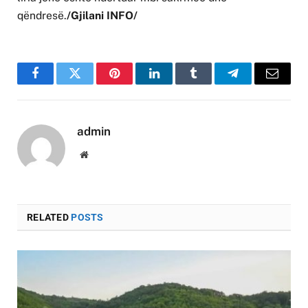
qëndresë.
/Gjilani INFO/
Facebook
Twitter
Pinterest
LinkedIn
Tumblr
Telegram
Email
admin
Website
RELATED
POSTS