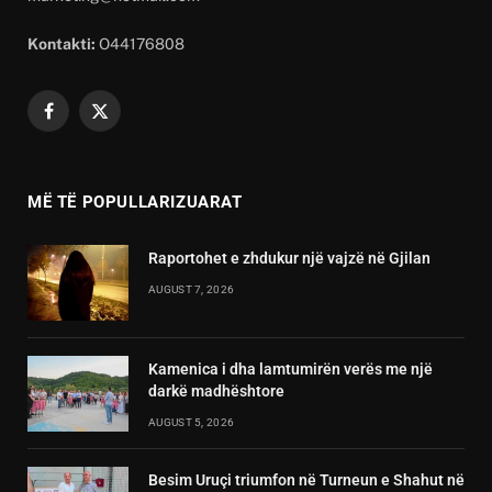
Kontakti:
O44176808
Facebook
X
(Twitter)
MË TË POPULLARIZUARAT
Raportohet e zhdukur një vajzë në Gjilan
AUGUST 7, 2026
Kamenica i dha lamtumirën verës me një
darkë madhështore
AUGUST 5, 2026
Besim Uruçi triumfon në Turneun e Shahut në