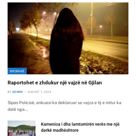
KRONIKË
Raportohet e zhdukur një vajzë në Gjilan
BY
ADMIN
AUGUST 7, 2026
Sipas Policisë, ankuesi ka deklaruar se vajza e tij e mitur ka
dalë nga…
Kamenica i dha lamtumirën verës me një
darkë madhështore