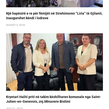
Një hapësirë e re për fëmijët në Strehimoren “Liria” të Gjilanit,
inaugurohet këndi i lodrave
AUGUST 5, 2026
Kryetari Haliti priti në takim këshilltaren komunale nga Saint-
Julien-en-Genevois, znj.Minavere Bislimi
JULY 31, 2026