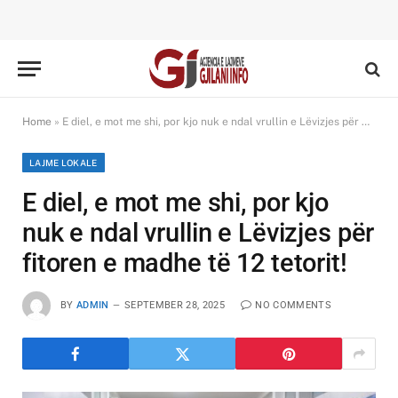
Home
»
E diel, e mot me shi, por kjo nuk e ndal vrullin e Lëvizjes për fitoren e madhe të 12 tetorit!
LAJME LOKALE
E diel, e mot me shi, por kjo
nuk e ndal vrullin e Lëvizjes për
fitoren e madhe të 12 tetorit!
BY
ADMIN
SEPTEMBER 28, 2025
NO COMMENTS