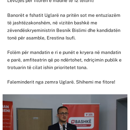
Lëvizjes për fitoren e madhe të 12 tetorit!
Banorët e fshatit Uglarë na pritën sot me entuziazëm
të jashtëzakonshëm, në vizitën bashkë me
zëvendëskryeministrin Besnik Bislimi dhe kandidatën
tonë për asamble, Erestina Isufi.
Folëm për mandatin e ri e punët e kryera në mandatin
e parë, amfiteatrin që po ndërtohet, ndriçimin publik e
trotuarin të cilat ishin prioritetet tona.
Faleminderit nga zemra Uglarë. Shihemi me fitore!