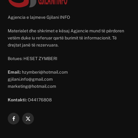
Agjencia e lajmeve Gjilani INFO
Materialet dhe shkrimet e kësaj Agjencie mund të përdoren
vetëm duke iu referuar qartë burimit të informacionit. Të
drejtat janë të rezervuara.
Botues: HESET ZYMBERI
Email:
hzymberi@hotmail.com
gjilani.info@gmail.com
marketing@hotmail.com
Kontakti:
O44176808
Facebook
X
(Twitter)