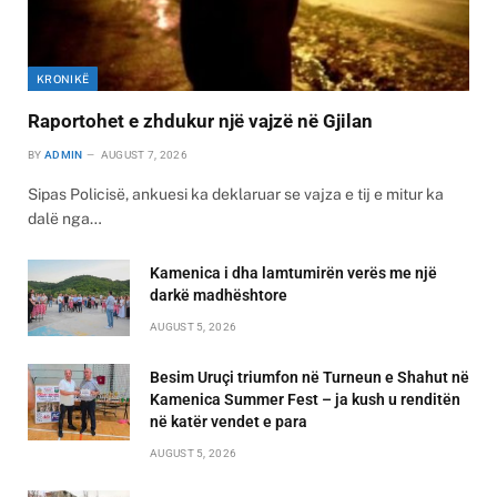
KRONIKË
Raportohet e zhdukur një vajzë në Gjilan
BY
ADMIN
AUGUST 7, 2026
Sipas Policisë, ankuesi ka deklaruar se vajza e tij e mitur ka
dalë nga…
Kamenica i dha lamtumirën verës me një
darkë madhështore
AUGUST 5, 2026
Besim Uruçi triumfon në Turneun e Shahut në
Kamenica Summer Fest – ja kush u renditën
në katër vendet e para
AUGUST 5, 2026