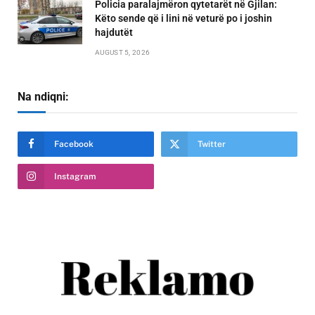
Policia paralajmëron qytetarët në Gjilan:
Këto sende që i lini në veturë po i joshin
hajdutët
AUGUST 5, 2026
Na ndiqni:
Facebook
Twitter
Instagram