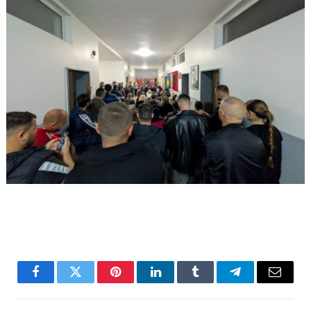
Facebook
Twitter
Pinterest
LinkedIn
Tumblr
Telegram
Email