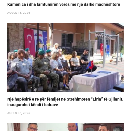
Kamenica i dha lamtumirën verës me një darkë madhështore
AUGUST 5, 2026
Një hapësirë e re për fëmijët në Strehimoren “Liria” të Gjilanit,
inaugurohet këndi i lodrave
AUGUST 5, 2026