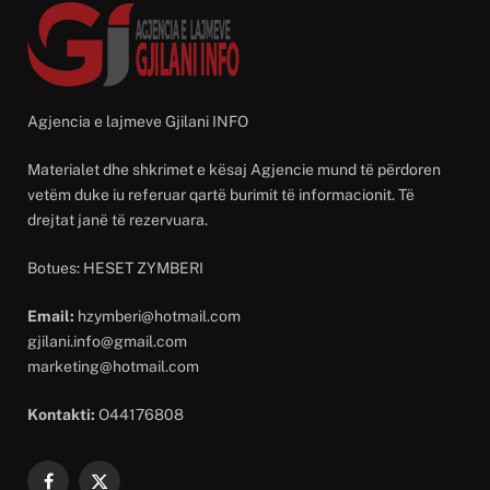
Agjencia e lajmeve Gjilani INFO
Materialet dhe shkrimet e kësaj Agjencie mund të përdoren
vetëm duke iu referuar qartë burimit të informacionit. Të
drejtat janë të rezervuara.
Botues: HESET ZYMBERI
Email:
hzymberi@hotmail.com
gjilani.info@gmail.com
marketing@hotmail.com
Kontakti:
O44176808