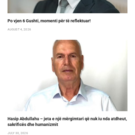
Po vjen 6 Gushti, momenti për të reflektuar!
AUGUST 4, 2026
Hasip Abdullahu – jeta e një mërgimtari që nuk iu nda atdheut,
sakrificës dhe humanizmit
JULY 30, 2026