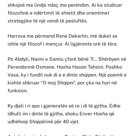
shkojnë me lindje ndaç me perëndim. Ai ka studiuar
filozofinë e ndërtimit të shtetit dhe orientimet
strategjike të një vendi të pasluftës.
Harrova me përmend Rene Dekartin, më duket se
ishte një filozof i mençur. Ai ligjëronte orë të tëra.
Po Abdyli, Naimi e Samiu çfarë bënë ?!… Shërbyen në
Perandorinë Osmane. Hoxha Hasan Tahsini, Pashko
Vasa, ky i fundit nuk di a e dinte shqipen. Një poemë e
kishte shkruar “O moj Shqipni”, por çka na hyri në
funksion.
Ky djali i ri apo i gjeneratës së re i di të gjitha. Edhe
idhulli im i dinte të gjitha, shoku Enver Hoxha që
udhëhoqi Shqipërinë për 40 vjet.