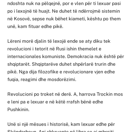
ndoshta nuk na pëlqejnë, por e vlen për ti lexuar pasi
po i lexojnë të huajt. Ne duhet të ndërrojmë sistemin
në Kosovë, sepse nuk bëhet kiameti, kështu po them
unë, kam fituar edhe pikë.
Lëreni morë djalin të lexojë ende se aty diku tek
revolucioni i tetorit në Rusi ishin themelet e
internacionales komuniste. Demokracia nuk është për
shqiptarët. Shqiptarëve duhet shpërlarë trurin dhe
pikë. Nga dija filozofike e revolucionare vjen edhe
fuqia, reagimi dhe mosdorëzimi.
Revolucioni po troket në derë. A, harrova Trockin mos
e leni pa e lexuar e në këtë rrafsh bënë edhe
Pushkinin.
Unë si një mësues i historisë, kam lexuar edhe për
Skënderbeun. Ani shkruante në libra se ai mbrojti