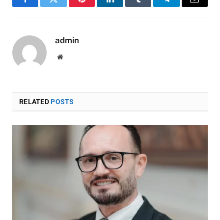
Facebook
Twitter
Pinterest
LinkedIn
Tumblr
Telegram
Email
admin
Website
RELATED
POSTS