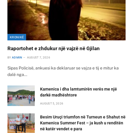
KRONIKË
Raportohet e zhdukur një vajzë në Gjilan
BY
ADMIN
AUGUST 7, 2026
Sipas Policisë, ankuesi ka deklaruar se vajza e tij e mitur ka
dalë nga…
Kamenica i dha lamtumirën verës me një
darkë madhështore
AUGUST 5, 2026
Besim Uruçi triumfon në Turneun e Shahut në
Kamenica Summer Fest – ja kush u renditën
në katër vendet e para