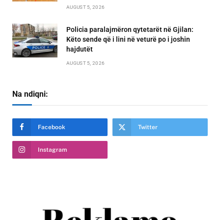
AUGUST 5, 2026
Policia paralajmëron qytetarët në Gjilan:
Këto sende që i lini në veturë po i joshin
hajdutët
AUGUST 5, 2026
Na ndiqni:
Facebook
Twitter
Instagram