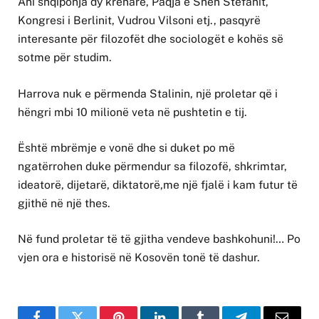
Ani shqiponja dy krenare, Paqja e Shën Stefanit,
Kongresi i Berlinit, Vudrou Vilsoni etj., pasqyrë
interesante për filozofët dhe sociologët e kohës së
sotme për studim.
Harrova nuk e përmenda Stalinin, një proletar që i
hëngri mbi 10 milionë veta në pushtetin e tij.
Është mbrëmje e vonë dhe si duket po më
ngatërrohen duke përmendur sa filozofë, shkrimtar,
ideatorë, dijetarë, diktatorë,me një fjalë i kam futur të
gjithë në një thes.
Në fund proletar të të gjitha vendeve bashkohuni!… Po
vjen ora e historisë në Kosovën tonë të dashur.