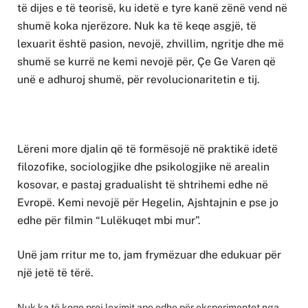
të dijes e të teorisë, ku idetë e tyre kanë zënë vend në
shumë koka njerëzore. Nuk ka të keqe asgjë, të
lexuarit është pasion, nevojë, zhvillim, ngritje dhe më
shumë se kurrë ne kemi nevojë për, Çe Ge Varen që
unë e adhuroj shumë, për revolucionaritetin e tij.
Lëreni more djalin që të formësojë në praktikë idetë
filozofike, sociologjike dhe psikologjike në arealin
kosovar, e pastaj gradualisht të shtrihemi edhe në
Evropë. Kemi nevojë për Hegelin, Ajshtajnin e pse jo
edhe për filmin “Lulëkuqet mbi mur”.
Unë jam rritur me to, jam frymëzuar dhe edukuar për
një jetë të tërë.
Nuk ka të keqe prej leximit apo edhe për eksperimentet nga