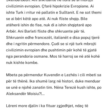
civilizimin evropian. Çfarë hipokrizie Evropiane. Ai
ishte Turk i rritur në pallatin e Sulltanit. E ne sot themi
se ai bëri këtë apo atë. Ai nuk fliste shqip. Bile
atëherë ishin do fise, nuk di a ishin shqiptarë apo
Arbër. Ani Barleti fliste dhe shkruante për të.
Shkruanin edhe francezët, italianët e disa popuj tjerë
dhe i ngritin përmendore. Çudi se si një turk mbrojti
civilizimin evropian dhe pushtimin për kohë të gjatë
nga perandoria osmane. Mos të harroj se në atë kohë
nuk kishte kombe.
Mbeta pa përmendur Kuvendin e Lezhës i cili mbeti sa
për të thënë. Ika shumë larg në histori, duke menduar
se unë e njohë zanatin tim. Nëna Terezë kush ishte, po
Aleksandër Moisiu?!…
Lëreni more djalin i ka fituar zgjedhjet, ndaç të