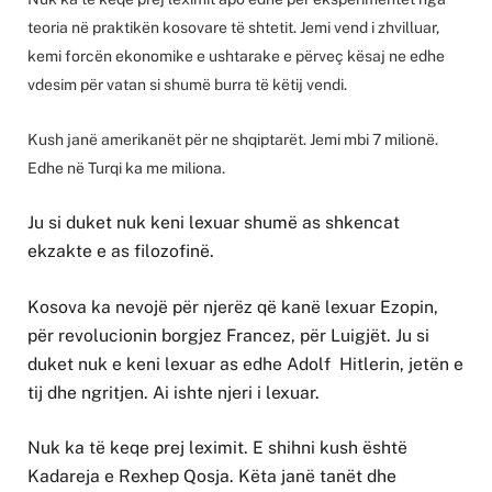
teoria në praktikën kosovare të shtetit. Jemi vend i zhvilluar,
kemi forcën ekonomike e ushtarake e përveç kësaj ne edhe
vdesim për vatan si shumë burra të këtij vendi.
Kush janë amerikanët për ne shqiptarët. Jemi mbi 7 milionë.
Edhe në Turqi ka me miliona.
Ju si duket nuk keni lexuar shumë as shkencat
ekzakte e as filozofinë.
Kosova ka nevojë për njerëz që kanë lexuar Ezopin,
për revolucionin borgjez Francez, për Luigjët. Ju si
duket nuk e keni lexuar as edhe Adolf Hitlerin, jetën e
tij dhe ngritjen. Ai ishte njeri i lexuar.
Nuk ka të keqe prej leximit. E shihni kush është
Kadareja e Rexhep Qosja. Këta janë tanët dhe