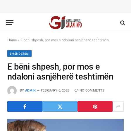
Home
»
E bëni shpesh, por mos e ndaloni asnjëherë teshtimën
SHENDETESI
E bëni shpesh, por mos e
ndaloni asnjëherë teshtimën
BY
ADMIN
FEBRUARY 6, 2023
NO COMMENTS