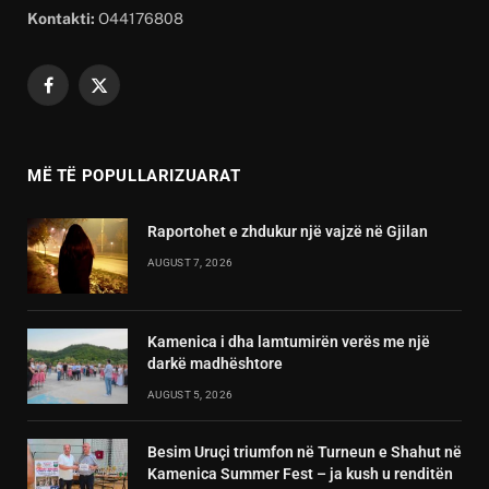
Kontakti:
O44176808
Facebook
X
(Twitter)
MË TË POPULLARIZUARAT
Raportohet e zhdukur një vajzë në Gjilan
AUGUST 7, 2026
Kamenica i dha lamtumirën verës me një
darkë madhështore
AUGUST 5, 2026
Besim Uruçi triumfon në Turneun e Shahut në
Kamenica Summer Fest – ja kush u renditën