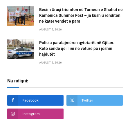
Besim Uruçi triumfon në Turneun e Shahut në
Kamenica Summer Fest – ja kush u renditën
në katër vendet e para
AUGUST 5, 2026
Policia paralajmëron qytetarët në Gjilan:
Këto sende që i lini në veturë po i joshin
hajdutët
AUGUST 5, 2026
Na ndiqni:
Facebook
Twitter
Instagram