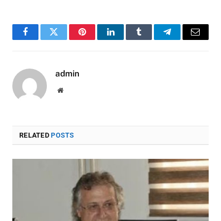
Facebook
Twitter
Pinterest
LinkedIn
Tumblr
Telegram
Email
admin
Website
RELATED
POSTS