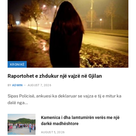
KRONIKË
Raportohet e zhdukur një vajzë në Gjilan
BY
ADMIN
AUGUST 7, 2026
Sipas Policisë, ankuesi ka deklaruar se vajza e tij e mitur ka
dalë nga…
Kamenica i dha lamtumirën verës me një
darkë madhështore
AUGUST 5, 2026