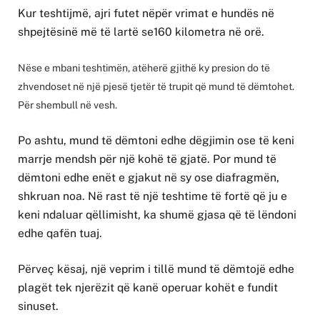
Kur teshtijmë, ajri futet nëpër vrimat e hundës në
shpejtësinë më të lartë se160 kilometra në orë.
Nëse e mbani teshtimën, atëherë gjithë ky presion do të
zhvendoset në një pjesë tjetër të trupit që mund të dëmtohet.
Për shembull në vesh.
Po ashtu, mund të dëmtoni edhe dëgjimin ose të keni
marrje mendsh për një kohë të gjatë. Por mund të
dëmtoni edhe enët e gjakut në sy ose diafragmën,
shkruan noa. Në rast të një teshtime të fortë që ju e
keni ndaluar qëllimisht, ka shumë gjasa që të lëndoni
edhe qafën tuaj.
Përveç kësaj, një veprim i tillë mund të dëmtojë edhe
plagët tek njerëzit që kanë operuar kohët e fundit
sinuset.