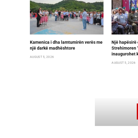
Kamenica i dha lamtumirën verës me
Një hapësirë 
një darkë madhështore
Strehimoren “L
inaugurohet k
AUGUST 5, 2026
AUGUST 5, 2026