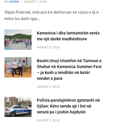
BY
ADMIN
AUGUST 7, 2026
Sipas Policisë, ankuesi ka deklaruar se vajza e tij e
mitur ka dalë nga…
Kamenica i dha lamtumirën verës
me një darkë madhështore
AUGUST 5, 2026
Besim Uruçi triumfon në Turneun e
Shahut në Kamenica Summer Fest
– ja kush u renditën në katër
vendet e para
AUGUST 5, 2026
Policia paralajmëron qytetarët në
Gjilan: Këto sende që i lini në
veturë po i joshin hajdutët
AUGUST 5, 2026