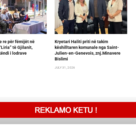
e re për fëmijët në
Kryetari Haliti priti në takim
iria” të Gjilanit,
këshilltaren komunale nga Saint-
ëndi i lodrave
Julien-en-Genevois, znj.Minavere
Bislimi
JULY 31, 2026