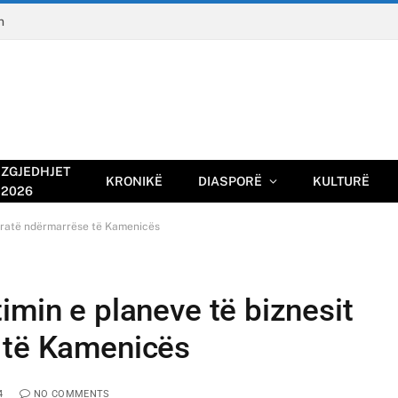
n
ZGJEDHJET
KRONIKË
DIASPORË
KULTURË
2026
 gratë ndërmarrëse të Kamenicës
imin e planeve të biznesit
 të Kamenicës
4
NO COMMENTS