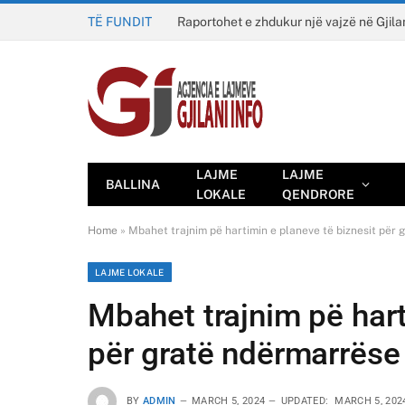
TË FUNDIT
Raportohet e zhdukur një vajzë në Gjila
LAJME
LAJME
BALLINA
LOKALE
QENDRORE
Home
»
Mbahet trajnim pë hartimin e planeve të biznesit për
LAJME LOKALE
Mbahet trajnim pë hart
për gratë ndërmarrëse
BY
ADMIN
MARCH 5, 2024
UPDATED:
MARCH 5, 202