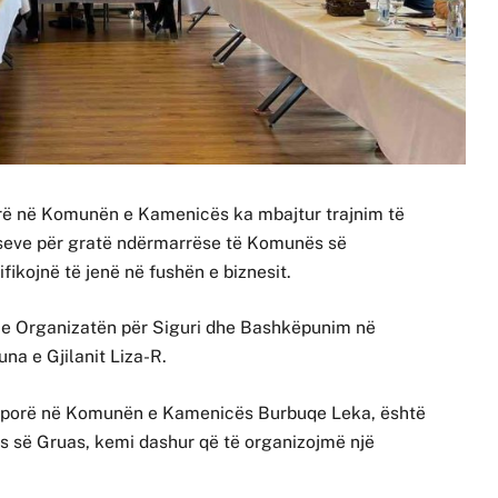
orë në Komunën e Kamenicës ka mbajtur trajnim të
neseve për gratë ndërmarrëse të Komunës së
ikojnë të jenë në fushën e biznesit.
me Organizatën për Siguri dhe Bashkëpunim në
a e Gjilanit Liza-R.
asporë në Komunën e Kamenicës Burbuqe Leka, është
tës së Gruas, kemi dashur që të organizojmë një