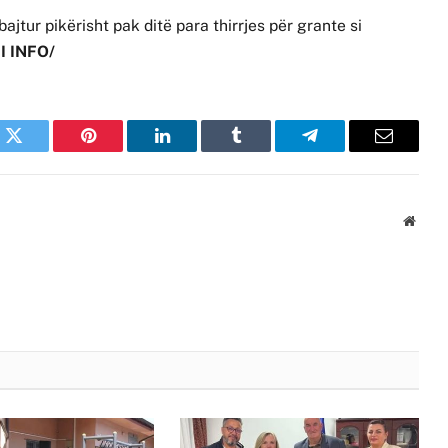
ajtur pikërisht pak ditë para thirrjes për grante si
I INFO/
k
Twitter
Pinterest
LinkedIn
Tumblr
Telegram
Email
Websi