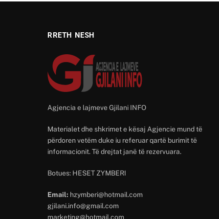
RRETH NESH
Agjencia e lajmeve Gjilani INFO
Materialet dhe shkrimet e kësaj Agjencie mund të
përdoren vetëm duke iu referuar qartë burimit të
informacionit. Të drejtat janë të rezervuara.
Botues: HESET ZYMBERI
Email:
hzymberi@hotmail.com
gjilani.info@gmail.com
marketing@hotmail.com