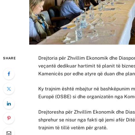
Drejtoria për Zhvillim Ekonomik dhe Diasp
SHARE
veçantë dedikuar hartimit të planit të biz
Kamenicës por edhe atyre që duan dhe planif
Ky trajnim është mbajtur në bashkëpunim 
Europë (OSBE) si dhe organizatën nga Komun
Drejtoresha për Zhvillim Ekonomik dhe Di
shprehur se nisur nga fakti që jemi afër Di
trajnim të tillë vetëm për gratë.