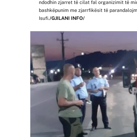
ndodhin zjarret të cilat fal organizimit të mi
bashkëpunim me zjarrfikësit të parandalojm
Isufi.
/GJILANI INFO/