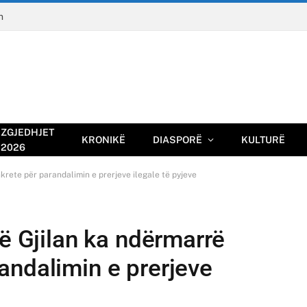
n
ZGJEDHJET
KRONIKË
DIASPORË
KULTURË
2026
krete për parandalimin e prerjeve ilegale të pyjeve
në Gjilan ka ndërmarrë
andalimin e prerjeve