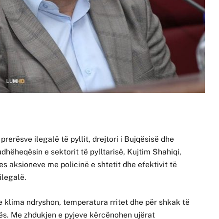
rerësve ilegalë të pyllit, drejtori i Bujqësisë dhe
hëheqësin e sektorit të pylltarisë, Kujtim Shahiqi,
 aksioneve me policinë e shtetit dhe efektivit të
ilegalë.
e klima ndryshon, temperatura rritet dhe për shkak të
kës. Me zhdukjen e pyjeve kërcënohen ujërat