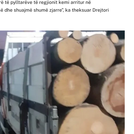
rë të pylltarëve të regjionit kemi arritur në
ë dhe shuajmë shumë zjarre”, ka theksuar Drejtori