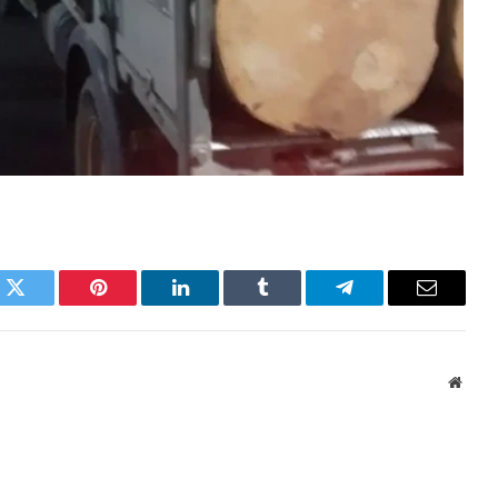
k
Twitter
Pinterest
LinkedIn
Tumblr
Telegram
Email
Websi