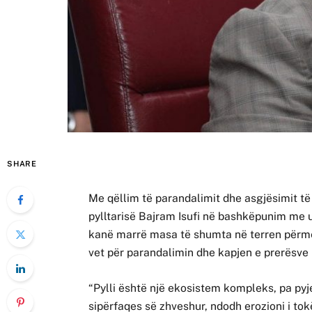
SHARE
Me qëllim të parandalimit dhe asgjësimit të p
pylltarisë Bajram Isufi në bashkëpunim me ud
kanë marrë masa të shumta në terren përmes
vet për parandalimin dhe kapjen e prerësve 
“Pylli është një ekosistem kompleks, pa pyj
sipërfaqes së zhveshur, ndodh erozioni i to