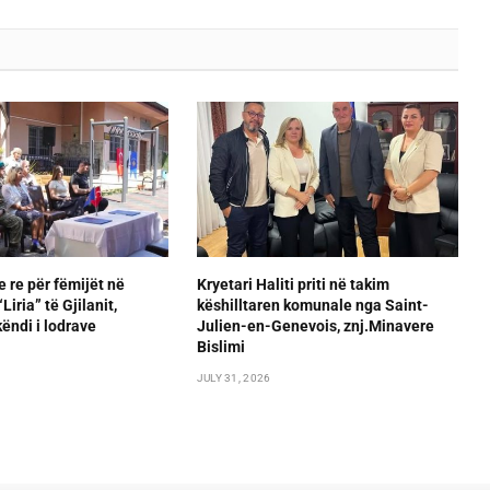
e re për fëmijët në
Kryetari Haliti priti në takim
iria” të Gjilanit,
këshilltaren komunale nga Saint-
ëndi i lodrave
Julien-en-Genevois, znj.Minavere
Bislimi
JULY 31, 2026