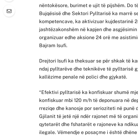
nëntokësore, burimet e ujit të pijshëm. Do 
Bujqësisë dhe Sektori Pylltarisë ka marrë s
kompetencave, ka aktivizuar kujdestarinë 24 
jashtëzakonshëm në kapjen dhe asgjësimin 
organizuar edhe aksione 24 orë me asistimin 
Bajram Isufi.
Drejtori Isufi ka theksuar se për shkak të 
ndaj pylltarëve dhe teknikëve të pylltarisë g
kallëzime penale në polici dhe gjykatë.
“Efektivi pylltarisë ka konfiskuar shumë mje
konfiskuar mbi 120 m/h të deponuara në de
rreziqe dhe kanosje por serioziteti në punë 
Gjilanit të jetë një ndër rajonet më të org
qytetarët dhe fshatarët e rajoneve ka ndiku
ilegale. Vëmendje e posaçme i është dhëne 