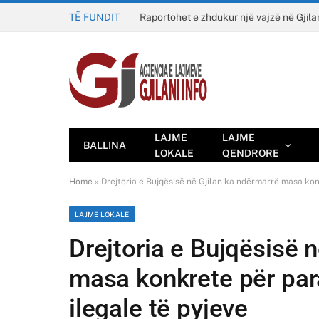
TË FUNDIT
Raportohet e zhdukur një vajzë në Gjila
LAJME
LAJME
BALLINA
LOKALE
QENDRORE
Home
»
Drejtoria e Bujqësisë në Gjilan ka ndërmarrë masa kon
LAJME LOKALE
Drejtoria e Bujqësisë 
masa konkrete për par
ilegale të pyjeve