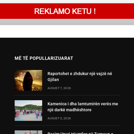
MË TË POPULLARIZUARAT
Raportohet e zhdukur një vajzë në
Gjilan
AUGUST 7, 2026
Kamenica i dha lamtumirën verës me
një darkë madhështore
AUGUST 5, 2026