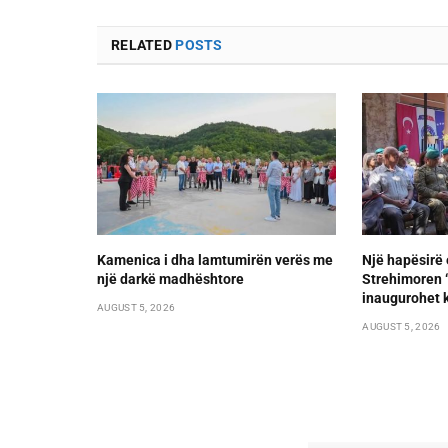
RELATED
POSTS
Kamenica i dha lamtumirën verës me
Një hapësirë 
një darkë madhështore
Strehimoren “L
inaugurohet k
AUGUST 5, 2026
AUGUST 5, 2026