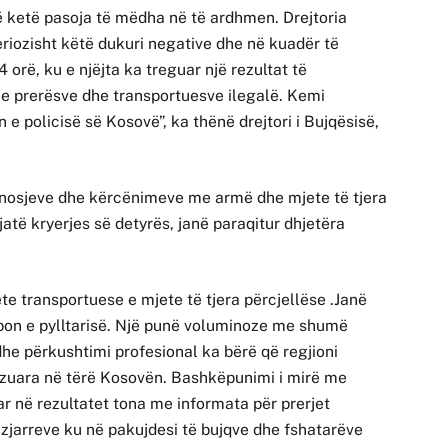
të ketë pasoja të mëdha në të ardhmen. Drejtoria
eriozisht këtë dukuri negative dhe në kuadër të
orë, ku e njëjta ka treguar një rezultat të
e prerësve dhe transportuesve ilegalë. Kemi
e policisë së Kosovë”, ka thënë drejtori i Bujqësisë,
kanosjeve dhe kërcënimeve me armë dhe mjete të tjera
jatë kryerjes së detyrës, janë paraqitur dhjetëra
te transportuese e mjete të tjera përcjellëse .Janë
pon e pylltarisë. Një punë voluminoze me shumë
dhe përkushtimi profesional ka bërë që regjioni
anizuara në tërë Kosovën. Bashkëpunimi i mirë me
ar në rezultatet tona me informata për prerjet
zjarreve ku në pakujdesi të bujqve dhe fshatarëve