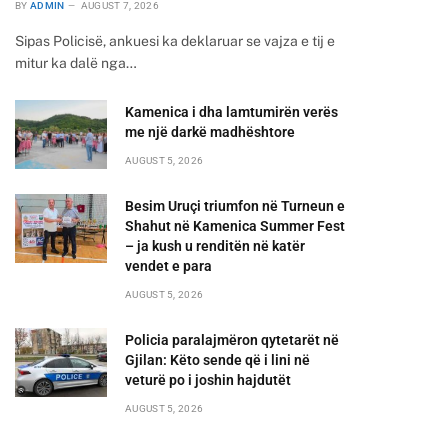
BY
ADMIN
AUGUST 7, 2026
Sipas Policisë, ankuesi ka deklaruar se vajza e tij e
mitur ka dalë nga…
Kamenica i dha lamtumirën verës
me një darkë madhështore
AUGUST 5, 2026
Besim Uruçi triumfon në Turneun e
Shahut në Kamenica Summer Fest
– ja kush u renditën në katër
vendet e para
AUGUST 5, 2026
Policia paralajmëron qytetarët në
Gjilan: Këto sende që i lini në
veturë po i joshin hajdutët
AUGUST 5, 2026