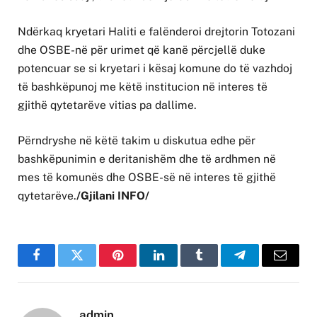
Ndërkaq kryetari Haliti e falënderoi drejtorin Totozani
dhe OSBE-në për urimet që kanë përcjellë duke
potencuar se si kryetari i kësaj komune do të vazhdoj
të bashkëpunoj me këtë institucion në interes të
gjithë qytetarëve vitias pa dallime.
Përndryshe në këtë takim u diskutua edhe për
bashkëpunimin e deritanishëm dhe të ardhmen në
mes të komunës dhe OSBE-së në interes të gjithë
qytetarëve.
/Gjilani INFO/
Facebook
Twitter
Pinterest
LinkedIn
Tumblr
Telegram
Email
admin