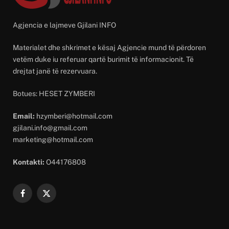
Agjencia e lajmeve Gjilani INFO
Materialet dhe shkrimet e kësaj Agjencie mund të përdoren
vetëm duke iu referuar qartë burimit të informacionit. Të
drejtat janë të rezervuara.
Botues: HESET ZYMBERI
Email:
hzymberi@hotmail.com
gjilani.info@gmail.com
marketing@hotmail.com
Kontakti:
O44176808
Facebook
X
(Twitter)