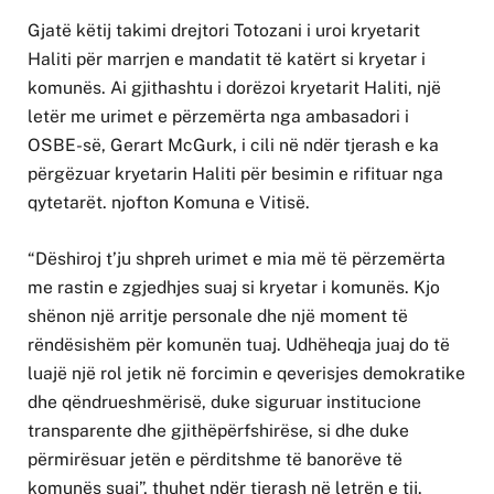
Gjatë këtij takimi drejtori Totozani i uroi kryetarit
Haliti për marrjen e mandatit të katërt si kryetar i
komunës. Ai gjithashtu i dorëzoi kryetarit Haliti, një
letër me urimet e përzemërta nga ambasadori i
OSBE-së, Gerart McGurk, i cili në ndër tjerash e ka
përgëzuar kryetarin Haliti për besimin e rifituar nga
qytetarët. njofton Komuna e Vitisë.
“Dëshiroj t’ju shpreh urimet e mia më të përzemërta
me rastin e zgjedhjes suaj si kryetar i komunës. Kjo
shënon një arritje personale dhe një moment të
rëndësishëm për komunën tuaj. Udhëheqja juaj do të
luajë një rol jetik në forcimin e qeverisjes demokratike
dhe qëndrueshmërisë, duke siguruar institucione
transparente dhe gjithëpërfshirëse, si dhe duke
përmirësuar jetën e përditshme të banorëve të
komunës suaj”, thuhet ndër tjerash në letrën e tij.