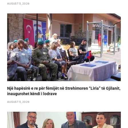
AUGUST 5, 2026
Një hapësirë e re për fëmijët në Strehimoren “Liria” të Gjilanit,
inaugurohet këndi i lodrave
AUGUST 5, 2026