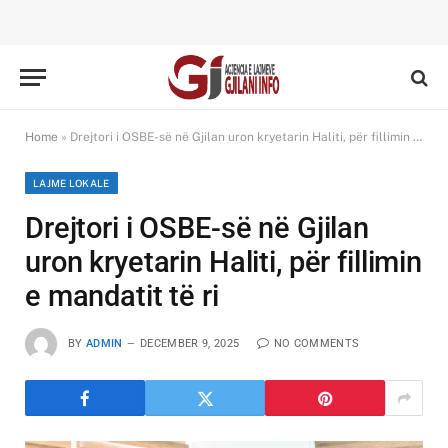
Home
»
Drejtori i OSBE-së në Gjilan uron kryetarin Haliti, për fillimin e mandatit të ri
LAJME LOKALE
Drejtori i OSBE-së në Gjilan
uron kryetarin Haliti, për fillimin
e mandatit të ri
BY
ADMIN
DECEMBER 9, 2025
NO COMMENTS