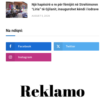
Një hapësirë e re për fëmijët në Strehimoren
“Liria” të Gjilanit, inaugurohet këndi i lodrave
AUGUST 5, 2026
Na ndiqni:
Facebook
Twitter
Instagram