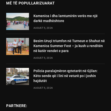
MË TË POPULLARIZUARAT
Kamenica i dha lamtumirën verës me një
darkë madhështore
AUGUST 5, 2026
Besim Uruçi triumfon në Turneun e Shahut në
Kamenica Summer Fest – ja kush u renditën
në katër vendet e para
AUGUST 5, 2026
Policia paralajmëron qytetarët në Gjilan:
Këto sende që i lini në veturë po i joshin
hajdutët
AUGUST 5, 2026
PARTNERE: