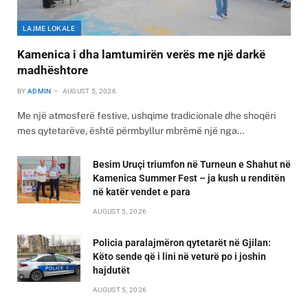
LAJME LOKALE
Kamenica i dha lamtumirën verës me një darkë
madhështore
BY
ADMIN
AUGUST 5, 2026
Me një atmosferë festive, ushqime tradicionale dhe shoqëri
mes qytetarëve, është përmbyllur mbrëmë një nga…
Besim Uruçi triumfon në Turneun e Shahut në
Kamenica Summer Fest – ja kush u renditën
në katër vendet e para
AUGUST 5, 2026
Policia paralajmëron qytetarët në Gjilan:
Këto sende që i lini në veturë po i joshin
hajdutët
AUGUST 5, 2026