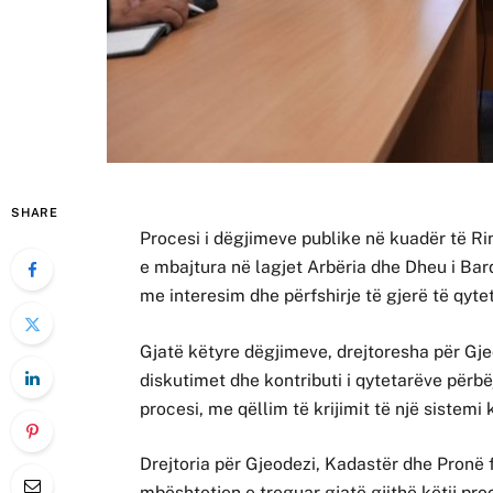
SHARE
Procesi i dëgjimeve publike në kuadër të R
e mbajtura në lagjet Arbëria dhe Dheu i Ba
me interesim dhe përfshirje të gjerë të qyte
Gjatë këtyre dëgjimeve, drejtoresha për Gje
diskutimet dhe kontributi i qytetarëve përb
procesi, me qëllim të krijimit të një sistemi
Drejtoria për Gjeodezi, Kadastër dhe Pronë 
mbështetjen e treguar gjatë gjithë këtij pr