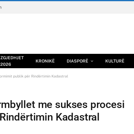
n
ZGJEDHJET
KRONIKË
DIASPORË
KULTURË
2026
formimit publik për Rindërtimin Kadastral
ërmbyllet me sukses procesi
 Rindërtimin Kadastral