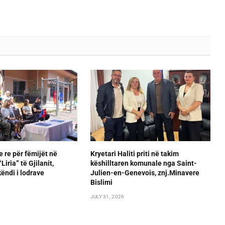
e re për fëmijët në
Kryetari Haliti priti në takim
iria” të Gjilanit,
këshilltaren komunale nga Saint-
ëndi i lodrave
Julien-en-Genevois, znj.Minavere
Bislimi
JULY 31, 2026