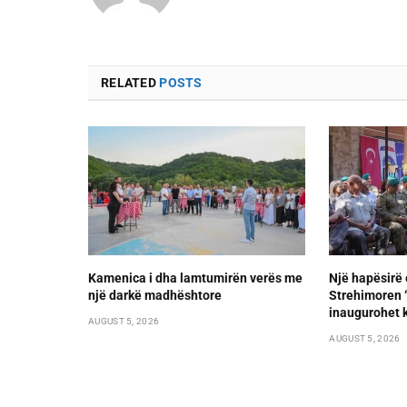
RELATED
POSTS
Kamenica i dha lamtumirën verës me
Një hapësirë 
një darkë madhështore
Strehimoren “L
inaugurohet k
AUGUST 5, 2026
AUGUST 5, 2026