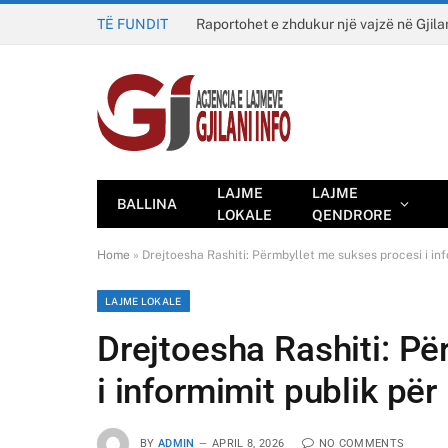
TË FUNDIT
Raportohet e zhdukur një vajzë në Gjila
LAJME
LAJME
BALLINA
LOKALE
QENDRORE
Home
»
Drejtoesha Rashiti: Përmbyllet me sukses procesi i in
LAJME LOKALE
Drejtoesha Rashiti: P
i informimit publik për
BY
ADMIN
APRIL 8, 2026
NO COMMENTS