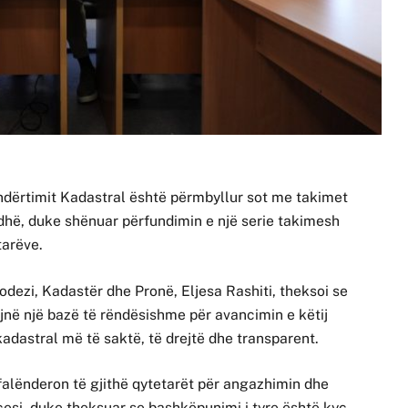
indërtimit Kadastral është përmbyllur sot me takimet
rdhë, duke shënuar përfundimin e një serie takimesh
tarëve.
odezi, Kadastër dhe Pronë, Eljesa Rashiti, theksoi se
ëjnë një bazë të rëndësishme për avancimin e këtij
 kadastral më të saktë, të drejtë dhe transparent.
falënderon të gjithë qytetarët për angazhimin dhe
ocesi, duke theksuar se bashkëpunimi i tyre është kyç