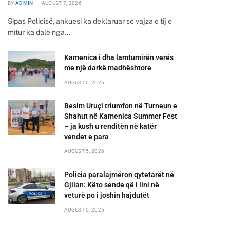
BY
ADMIN
AUGUST 7, 2026
Sipas Policisë, ankuesi ka deklaruar se vajza e tij e
mitur ka dalë nga…
Kamenica i dha lamtumirën verës
me një darkë madhështore
AUGUST 5, 2026
Besim Uruçi triumfon në Turneun e
Shahut në Kamenica Summer Fest
– ja kush u renditën në katër
vendet e para
AUGUST 5, 2026
Policia paralajmëron qytetarët në
Gjilan: Këto sende që i lini në
veturë po i joshin hajdutët
AUGUST 5, 2026