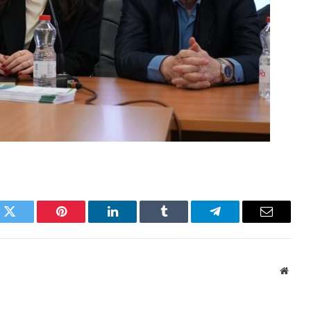
k
Twitter
Pinterest
LinkedIn
Tumblr
Telegram
Email
Websi