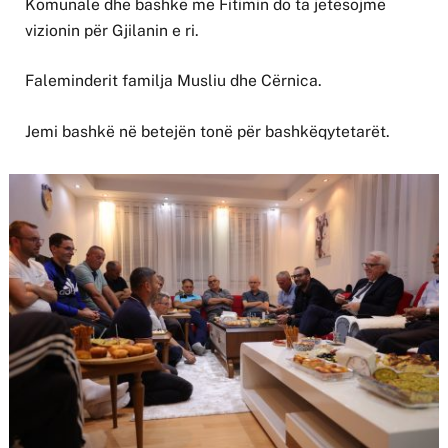
Komunale dhe bashkë me Fitimin do ta jetësojmë
vizionin për Gjilanin e ri.
Faleminderit familja Musliu dhe Cërnica.
Jemi bashkë në betejën tonë për bashkëqytetarët.