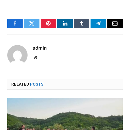
Facebook
Twitter
Pinterest
LinkedIn
Tumblr
Telegram
Email
admin
Website
RELATED
POSTS