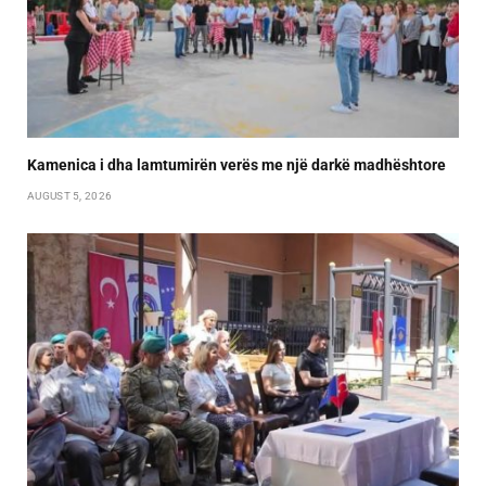
Kamenica i dha lamtumirën verës me një darkë madhështore
AUGUST 5, 2026