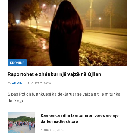
KRONIKË
Raportohet e zhdukur një vajzë në Gjilan
BY
ADMIN
AUGUST 7, 2026
Sipas Policisë, ankuesi ka deklaruar se vajza e tij e mitur ka
dalë nga…
Kamenica i dha lamtumirën verës me një
darkë madhështore
AUGUST 5, 2026