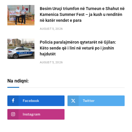
Besim Uruçi triumfon në Turneun e Shahut në
Kamenica Summer Fest – ja kush u renditën
në katër vendet e para
AUGUST 5, 2026
Policia paralajmëron qytetarët në Gjilan:
Këto sende që i lini në veturë po i joshin
hajdutët
AUGUST 5, 2026
Na ndiqni:
Facebook
Twitter
Instagram