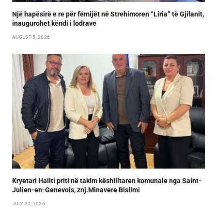
Një hapësirë e re për fëmijët në Strehimoren “Liria” të Gjilanit,
inaugurohet këndi i lodrave
AUGUST 5, 2026
Kryetari Haliti priti në takim këshilltaren komunale nga Saint-
Julien-en-Genevois, znj.Minavere Bislimi
JULY 31, 2026