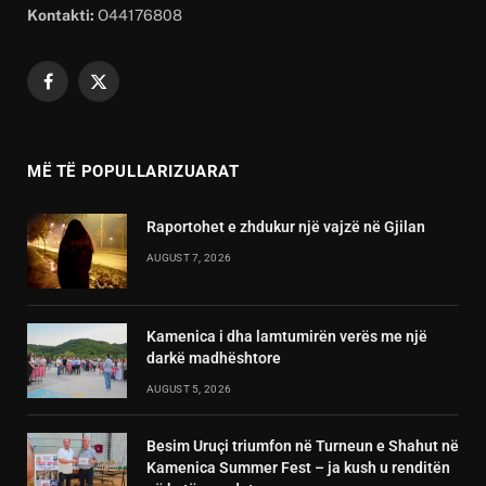
Kontakti:
O44176808
Facebook
X
(Twitter)
MË TË POPULLARIZUARAT
Raportohet e zhdukur një vajzë në Gjilan
AUGUST 7, 2026
Kamenica i dha lamtumirën verës me një
darkë madhështore
AUGUST 5, 2026
Besim Uruçi triumfon në Turneun e Shahut në
Kamenica Summer Fest – ja kush u renditën