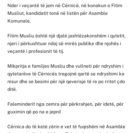
Nder i veçantë të jem në Cërnicë, në konakun e Fitim
Musliut, kandidatit tonë në listën për Asamble
Komunale.
Fitim Musliu është një djalë jashtëzakonshëm i qytetit,
njeri i përkushtuar ndaj së mirës publike dhe njohës i
veçantë i profesionit të tij.
Mikpritja e familjes Musliu dhe vullneti për ndryshim i
qytetarëve të Cërnicës tregojnë qartë se ndryshimi ka
nisur dhe se besimi për një qeverisje të re po rritet çdo
ditë.
Faleminderit nga zemra për përkrahjen, për idetë, për
guximin që po na e jepni!
Cërnica do të ketë zërin e vet të fuqishëm në Asamble